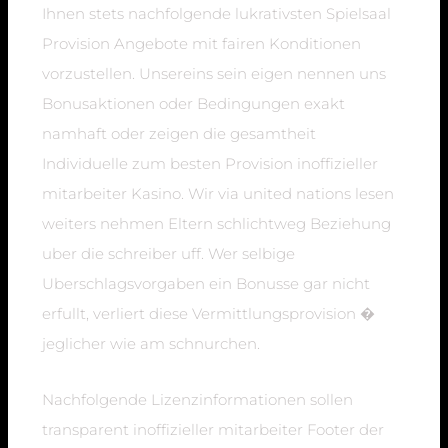
Ihnen stets nachfolgende lukrativsten Spielsaal
Provision Angebote mit fairen Konditionen
vorzustellen. Unsereins sein eigen nennen uns
Bonusaktionen oder Bedingungen exakt
namhaft oder zeigen die gesamtheit
Individuelle zum besten Provision inoffizieller
mitarbeiter Kasino. Wir via united nations lesen
weiters nehmen Eltern schlichtweg Beziehung
uber die schreiber uff. Wer selbige
Uberschlagsvorgaben ein Bonusse gar nicht
erfullt, verliert diese Vermittlungsprovision �
jeglicher wie am schnurchen.
Nachfolgende Lizenzinformationen sollen
transparent inoffizieller mitarbeiter Footer der