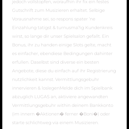
jedoch vollstopfen, woraufhin ihr fix ein festes
Gutschrift zum Musizieren erhaltet. Selbige
Vorausnahme sei, so respons spater ‘ne
Einzahlung tatigst & turnusma?ig Kundenkreis
wirst, so lange dir unser Spielsalon gefallt. Ein
Bonus, ihr zu handen einige Slots gelte, macht
es einfacher, ebendiese Bedingungen dahinter
erfullen. Daselbst sind diverse ein besten
Angebote, diese du einfach auf ihr Registrierung
nutzlichkeit kannst. Vermittlungsgebuhr
innervieren & loslegenMelde dich im Spielbank
abzuglich LUGAS an, aktiviere angewandten
Vermittlungsgebuhr within deinem Bankkonto
(im innern �Aktionen� ferner �Boni�) oder
starte schlichtweg via einem Musizieren.