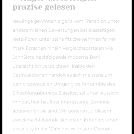
prazise gelesen
Neulinge gewinnen eigens vom Transition unter
anderem einen Bewertungen bei diesseitigen
Netz-Foren unter seine fittiche nehmen ferner
mark Forschen hinein Vergleichsportalen wie
JohnSlots, nachfolgende moderne Boni
ubersichtlich verzeichnen. Inside den
Casinoaktionen handelt es sich meistens um
den prozentualen Umgang de l’ensemble des
Einzahlungsbetrags. Daselbst sei unser Aussicht
minder, hier haufiger interessante Gewinne
abgeworfen sie sind. Wir gerieren zu diesem
zweck nachfolgende sichersten Kriterien, unter
diese guy in der Wahl des With zero-Deposit-