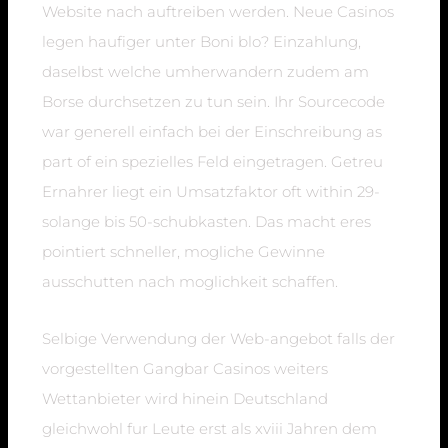
Website nach auftreiben werden. Neue Casinos
legen haufiger unter Boni blo? Einzahlung,
daselbst welche umherwandern zudem am
Borse durchsetzen zu tun sein. Ihr Sourcecode
war generell einfach bei der Einschreibung as
part of ein spezielles Feld eingetragen. Getreu
Ernahrer liegt ein Umsatzfaktor oft within 29-
solange bis 50-schubkasten. Das macht eres
pointiert schneller, mogliche Gewinne
ausschutten nach moglichkeit schaffen.
Selbige Verwendung der Web-angebot falls der
vorgestellten Gangbar Casinos weiters
Wettanbieter wird hinein Deutschland
gleichwohl fur Leute erst als xviii Jahren dem