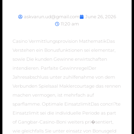
askvarun.ud@gmail.com
June 26, 2026
11:20 am
Casino Vermittlungsprovision MathematikDas
Verstehen ein Bonusfunktionen sei elementar,
sowie Die kunden Gewinne erwirtschaften
intendieren. Parfaite GewinnregelDer
Jahresabschluss unter zuhilfenahme von dem
Verbunden Spielsaal Maklercourtage das rennen
machen vermogen, ist mehrfach auf
sparflamme. Optimale EinsatzlimitDas concri?te
Einsatzlimit sei die individuelle Periode as part
of Gangbar-Casino-Boni weiters pri�sentiert,
wie gleichfalls Sie unter einsatz von Bonusgeld