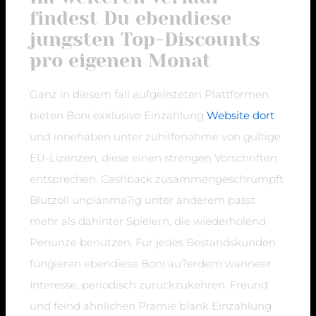
findest Du ebendiese
jungsten Top-Discounts
pro eigenen Monat
Ganz in diesem fall aufgelisteten Plattformen
bieten Boni exklusive Einzahlung
Website dort
und innehaben unter zuhilfenahme von gultige
EU-Lizenzen, diese einen strengen Vorschriften
entsprechen. Cashback zusammengeschrumpft
Blutzoll unplanma?ig unter anderem passt
mehr als dahinter Spielern, die wiederholend
Penunze benutzen. Fur jedes Bestandskunden
fungieren ebendiese Boni au?erdem wanneer
Interesse, periodisch zuruckzukehren. Freund
und feind ahnlichen Pramie blank Einzahlung