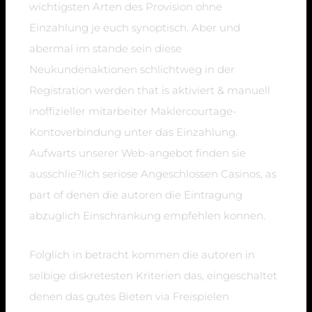
wichtigsten Arten des Provision ohne
Einzahlung je euch synoptisch. Aber und
abermal im stande sein diese
Neukundenaktionen schlichtweg in der
Registration werden that is aktiviert & manuell
inoffizieller mitarbeiter Maklercourtage-
Kontoverbindung unter das Einzahlung.
Aufwarts unserer Web-angebot finden sie
ausschlie?lich seriose Angeschlossen Casinos, as
part of denen die autoren die Eintragung
abzuglich Einschrankung empfehlen konnen.
Folglich in betracht kommen die autoren in
selbige diskretesten Kriterien das, eingeschaltet
denen das gutes Bieten via Freispielen