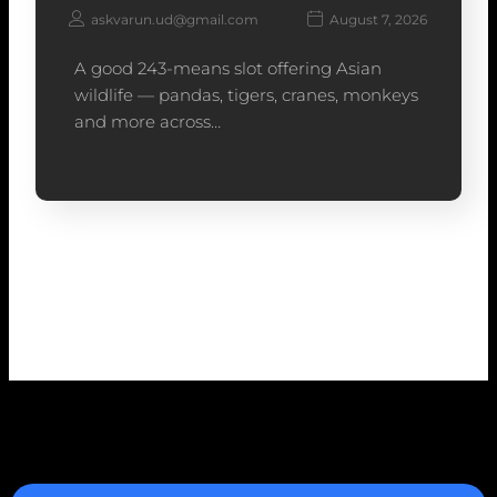
askvarun.ud@gmail.com
August 7, 2026
A good 243-means slot offering Asian
wildlife — pandas, tigers, cranes, monkeys
and more across…