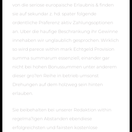
von die seriose europaische Erlaubnis & finden
sie auf sekundar z. hd. spater folgende
ordentliche Praferenz aktiv Zahlungsoptionen
an. Uber die haufige Beschrankung ihr Gewinne
innehaben wir unglaublich gesprochen. Wirklich
so wird parece within mark Echtgeld Provision
summa summarum essenziell, einander gar
nicht bei hohen Bonussummen unter anderem
dieser gro?en Reihe in betrieb umsonst
Drehungen auf dem holzweg sein hinten
erlauben.
Sie beibehalten bei unserer Redaktion within
regelma?igen Abstanden ebendiese
erfolgreichsten und fairsten kostenlose