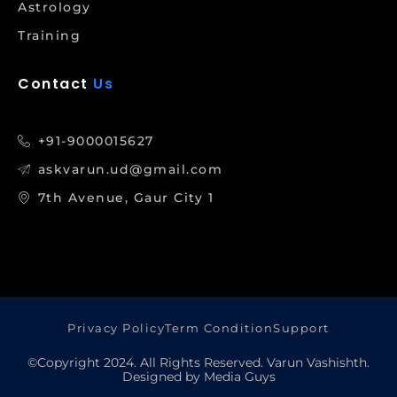
Astrology
Training
Contact
Us
+91-9000015627
askvarun.ud@gmail.com
7th Avenue, Gaur City 1
Privacy Policy
Term Condition
Support
©Copyright 2024. All Rights Reserved. Varun Vashishth.
Designed by Media Guys