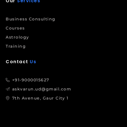
Our
Services
Business Consulting
Courses
Astrology
Training
Contact
Us
+91-9000015627
askvarun.ud@gmail.com
7th Avenue, Gaur City 1