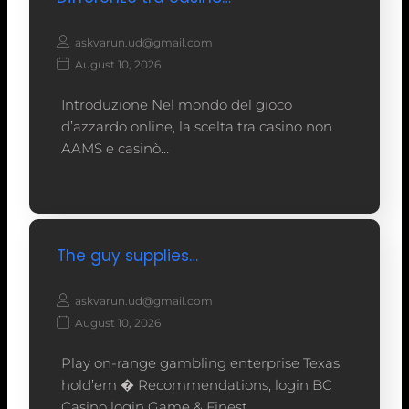
askvarun.ud@gmail.com
August 10, 2026
Introduzione Nel mondo del gioco
d’azzardo online, la scelta tra casino non
AAMS e casinò…
The guy supplies…
askvarun.ud@gmail.com
August 10, 2026
Play on-range gambling enterprise Texas
hold’em � Recommendations, login BC
Casino login Game & Finest…