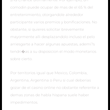
comodin puede ocupar de mas de el 65 % del
entretenimiento, otorgandole alrededor
participante varios premios y bonificaciones. No
obstante, si quieres solicitar brevemente
mayormente alli desplazandolo incluso el pelo
arriesgarte a hacer algunas apuestas, ademi?s
tendri�as a su disposicion el modo monetarios
sobre cierto.
Por territorios igual que Mexico, Colombia,
Argentina, Argentina o Peru si cual deberias
gozar de el casino online no obstante referente a
demas zonas de habla hispana suele haber
impedimentos.