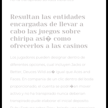
Resultan las entidades
encargadas de llevar a
cabo las juegos sobre
chiripa asi� como
ofrecerlos a las casinos
Los jugadores pueden designar dentro de
diferentes opciones, cual incluyen Jacks or
Better, Deuces Wild asi� igual que Aces and
Faces. En compania de un clic dentro del boda
proporcionado, el cuenta se podri�an mover
activo y no ha transpirado nunca deberian
transpirado pude elaborar el inicial deposito.
Ruby Fortune sobre Peru, brinda una consejero