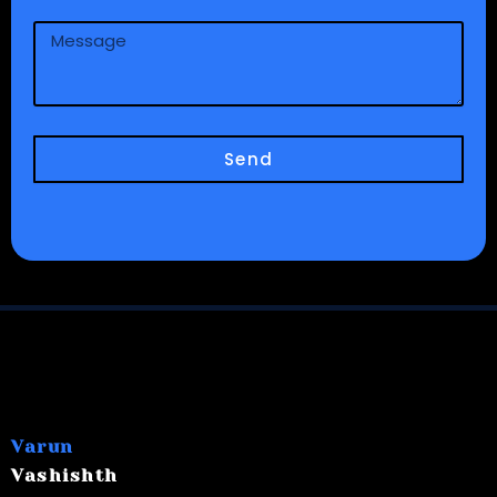
Message
Send
Varun
Vashishth