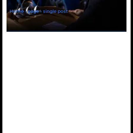
Home - page - single post
Si, nuestro grupo
Casino Genial Madrid
tiene una plataforma
de casino online