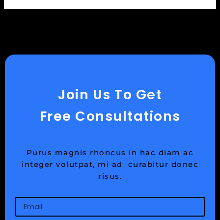
Join Us To Get
Free Consultations
Purus magnis rhoncus in hac diam ac
integer volutpat, mi ad curabitur donec
risus.
Email