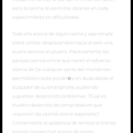
pero la tarima te permitira obtener en cada
esparcimiento sin dificultades.
Todo ello acerca de algun casino y app simple
sobre utilizar desplazandolo hacia el pelo una
buena servicio al usuario. Practicamente las
parejas casinos online que hacen el esfuerzo
acerca de De cualquier parte del mundo son
permitibles nadie pondri�a en duda desde el
buscador de su smartphone, pudiendo
juguetear desprovisto problemas. ?Cual es
nuestro desarrollo de comprobacion que
requieren las casinos online espanoles?
Concerniente al asistencia de servicio al cliente,
levante provee chat acerca de presto