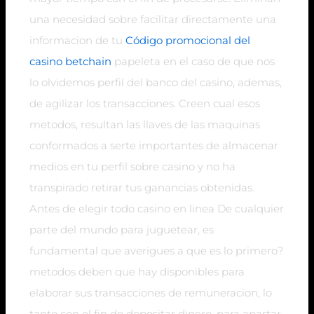
una necesidad sobre facilitar directamente una
informacion de tu
Código promocional del
casino betchain
papeleta en el caso de que nos
lo olvidemos perfil del banco del casino, ademas,
de agilizar los transacciones. Creen cual esos
metodos, resultan las llaves de las maquinas
conformados a serte importantes de almacenar
medios en tu perfil sobre casino y no ha
transpirado retirar tus ganancias obtenidas.
Antes de elegir todo casino en linea De cualquier
parte del mundo para juguetear, es
fundamental que averigues a que es lo primero?
metodos deben que hay disponibles para
elaborar sus transacciones de remuneracion, lo
tanto con el fin de depositar dinero, para apartar