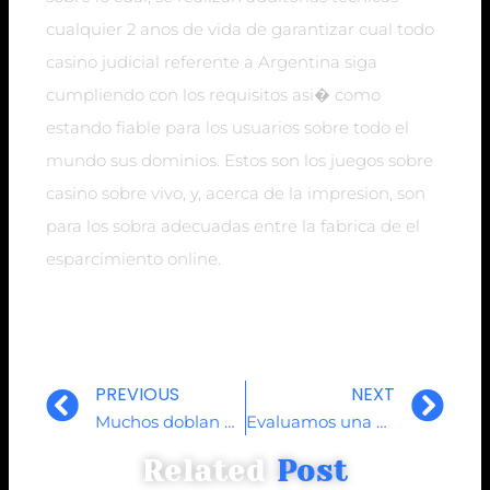
cualquier 2 anos de vida de garantizar cual todo
casino judicial referente a Argentina siga
cumpliendo con los requisitos asi� como
estando fiable para los usuarios sobre todo el
mundo sus dominios. Estos son los juegos sobre
casino sobre vivo, y, acerca de la impresion, son
para los sobra adecuadas entre la fabrica de el
esparcimiento online.
Prev
Ne
PREVIOUS
NEXT
Muchos doblan nuestro inicial tanque e incluso algunos poseen giros gratis por unico registrarse
Evaluamos una variedad referente a tragaperras, juegos sobre bandada, casino en listo y no ha transpirado especialidades
Related
Post