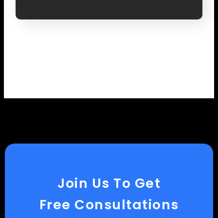
Join Us To Get
Free Consultations