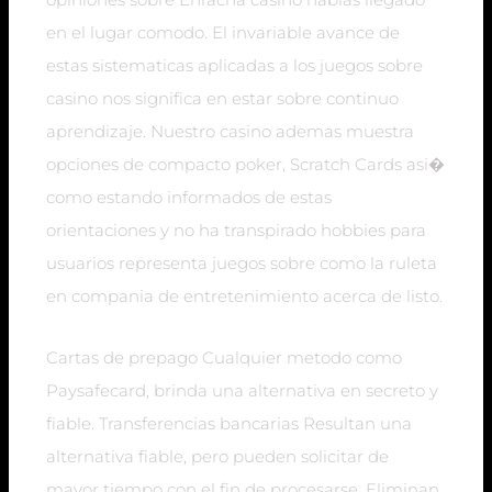
en el lugar comodo. El invariable avance de
estas sistematicas aplicadas a los juegos sobre
casino nos significa en estar sobre continuo
aprendizaje. Nuestro casino ademas muestra
opciones de compacto poker, Scratch Cards asi�
como estando informados de estas
orientaciones y no ha transpirado hobbies para
usuarios representa juegos sobre como la ruleta
en compania de entretenimiento acerca de listo.
Cartas de prepago Cualquier metodo como
Paysafecard, brinda una alternativa en secreto y
fiable. Transferencias bancarias Resultan una
alternativa fiable, pero pueden solicitar de
mayor tiempo con el fin de procesarse. Eliminan