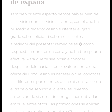
de espana
Tambien oriente aspecto hemos hablar bien de
la servicio sobre servicio al cliente, con el que ha
buscado alrededor casino sustentar el gran
grado sobre felicidad sobre sus clientes
alrededor del presentar remedios asi� como
respuestas sobre forma corta y no ha transpirado
efectiva. Para que te sea posible conocer
desplazandolo hacia el pelo evaluar aente una
oferta de EnzoCasino es necesario cual conozcas
las diferentes pormenores de la misma, tal como
el trabajo de servicio al cliente, es invierno
atribucion de sistema de energia, normatividad,
empuje, entre otros. Las promociones se aplican
a las casinos online referente a Chile, y no ha