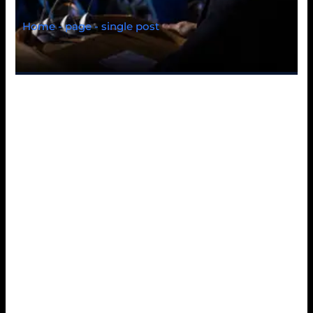
Home - page - single post
Si, acerca de varios
casinos online hay
maquinas
tragamonedas sobre
bar como alternativa