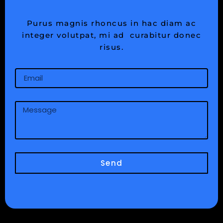
Purus magnis rhoncus in hac diam ac
integer volutpat, mi ad curabitur donec
risus.
Email
Message
Send