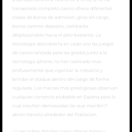
transpirado completo casino ofrece diferentes
clases de bonos de admision, giros sin cargo,
bonos carente deposito, cashbacks
desplazandolo hacia el pelo bastante. La
tecnologia descubierta en cada uno las juegos
de casino lanzada para las grados junto a la
tecnologia iphone, no han realizado mas
profusamente que vigorizar la industria y
brindar el ataque dentro del juego de forma
regulada. Los marcas mas prestigiosas observan
cualquier comercio probable en Espana para lo
cual resultan demasiadas las que inscribiri?
abren transito alrededor del Poblacion.
Lo veo sobre detalles como ofrecer bingo y