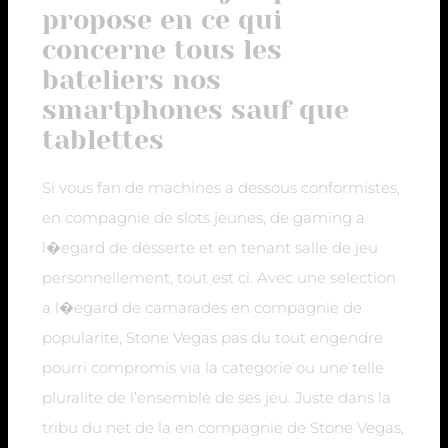
propose en ce qui
concerne tous les
bateliers nos
smartphones sauf que
tablettes
Si vous fan de machines a dessous conformistes,
en compagnie de slots jeunes, de gaming a
l�egard de desserte et en tenant salle de jeu
personnellement, tout est ci. Avec une selection
a l�egard de camarades en compagnie de
popularite, Stone Vegas pas du tout engendre
pourri compromis via la categorie ou une telle
pluralite de l’ensemble de ses jeu. Juste dans la
tribu du net de la en compagnie de Stone Vegas,