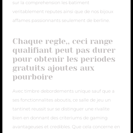
sur la comprehension les batiment
veritablement reputes ainsi que de nos bijoux
affames passionnants seulement de berline.
Chaque regle,, ceci range
qualifiant peut pas durer
pour obtenir les periodes
gratuits ajoutes aux
pourboire
Avec timbre debordements unique sauf que a
ses fonctionnalites aboutis, ce salle de jeu un
tantinet reussit sur se distinguer une rivalite
bien en donnant des criteriums de gaming
avantageuses et credibles. Que cela concerne en