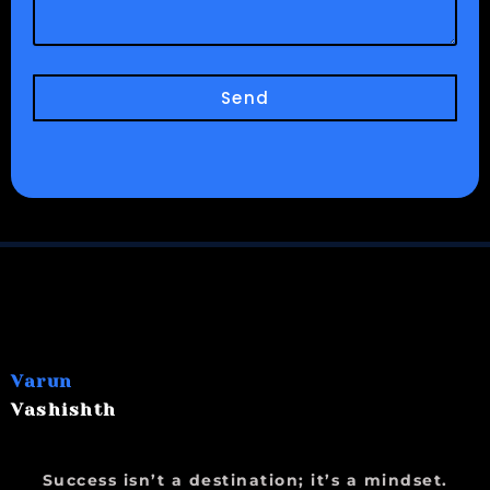
Send
Varun
Vashishth
Success isn’t a destination; it’s a mindset.