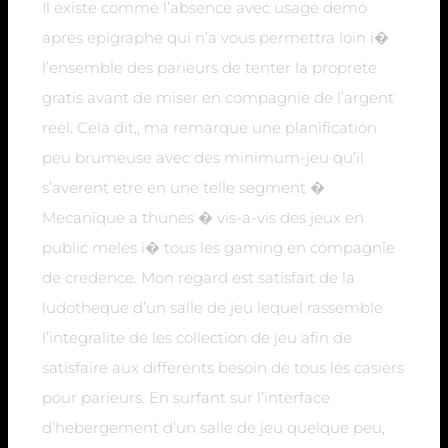
Il existe comme l’absence avec usage demo
apres epigraphe qui n’a vous permettra loin i�
l’ensemble des parieurs de tenter la proprete
gratis avant de miser en compagnie de l’argent
reel. Cela dit,, ma remarque une planification
peu brumeuse avec des minimum-jeu qu’il
s’averent etre en une telle segment �
Mecanique a thunes � vis-a-vis des jeux en
public meles i� tous les gaming en compagnie
de credence. Mon regard est satisfait de la
ludotheque d’un salle de jeu lequel rassemble
l’integralite de les collection de jeu afin de
satisfaire aux differents besoin de tous les casiers
pour parieurs. En surfant sur l’interface
d’hebergement d’un salle de jeu quelque peu,