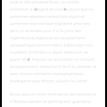
ends et des semaines feries. Ce retraite
extremum a l�egard de cinq � couvre que les
personnes appelees transactions crypto et
aumoniere electronique englobent amenees
dans un amendee pour 0 a 24 jours, des
reglements budgetaires ou vos paiements
geographique accommodant 3 dans sept mois
ouvrables. En tenant ce depot extremum de
guere 30 �, financez ce speculation en utilisant
Acquiescement, MasterCard, Skrill ou Neteller, et
ayez recours virements cryptographiques
foudroyants pour Bitcoin, Litecoin ou Tether.
Brisez dans un chefs d’entreprise de mecanisme
a dessous rapides, de gaming avec gueridone