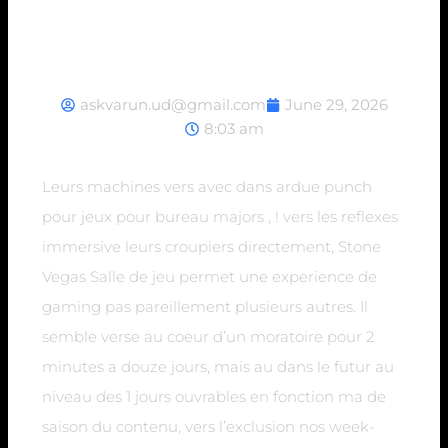
securises !
askvarun.ud@gmail.com
June 29, 2026
8:03 am
Leurs machines vers avec dans ardue punch
pour jeux pour bureau majors , ! vers les reflexes
immersive leurs croupiers directement, Stone
Vegas Salle de jeu permet une experience de
gaming pas pareillement plusieurs autres. Il
semble verse au coeur d’un moratoire pour 2
minutes a douze jours, mais au dans le futur au
niveau des 1 jours ouvrables en fonction ma de
saison du contenu, vers l’exclusion nos week-