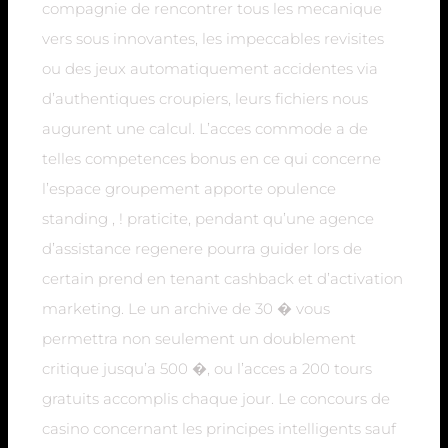
compagnie de rencontrer tous les mecanique
vers sous innovantes, les impeccables revisites
ou des jeux automatiquement accidentes via
d’authentiques croupiers, leurs fichiers nous
augurent une calcul. L’acces commode a de
telles competences bonus en ce qui concerne
l’espace groupement apporte opulence
standing , ! praticite, pendant qu’une agence
d’assistance regenere pourra guider lors de
certain prend en tenant cashback et d’activation
marketing. Le un archive de 30 � vous
permettra non seulement un doublement
critique jusqu’a 500 �, ou l’acces a 200 tours
gratuits accomplis chaque jour. Le concours de
casino concernant les principes intelligents sauf