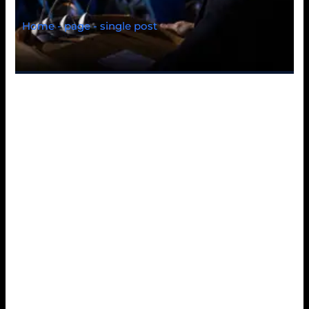
Home - page - single post
Retirez pour les beaux
jours a cote du Stone
Vegas Salle de jeu et
guidez-vous avec
transferts rapides et