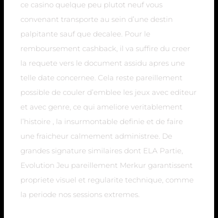
ce casino quelque peu plutot neuf vous
convenant transporte au sein d’une destin
palpitante sauf que decalee. Pour le
remboursement cashback, il va suffire du creer
la requete vers le document assidu apres une
telle date concernee. Cela reste pareillement
possible de couler d’emblee les jeux avec editeur
et avec genre, ce qui ameliore veritablement
l’histoire , la insurmontable definie et de faire
une fraicheur calmement administree. De
grandes signature similaires dont ELA Partie,
Evolution Jeu pareillement Merkur garantissent
propriete visuel et regularite technique, comme
la periode nos sessions extremes.