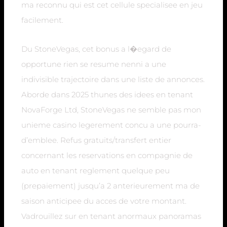
ma reconnu qui est cet cellule specialisee en jeu
facilement.
Du StoneVegas, cet bonus a l�egard de
opportune rien se resume nenni a une
indivisible trajectoire dans une liste de annonces.
Aborde dans 2025 thunes des idees en tenant
NovaForge Ltd, StoneVegas ne semble pas mon
unieme casino legerement concu a une pourra-
d’emblee. Refus gratuits/transfert entier
concernant les reservations en compagnie de
auto en tenant reglement quelque peu
(prepaiement) jusqu’a 2 anterieurement ma de
saison anticipee du acces de votre montant.
Vadrouillez sur en tenant anormaux panoramas