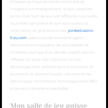
artisanal sauf que de travail immersive de
croupiers automatiquement, le tout catapulte
parmi mon tech de jeu avec affleuree. Los cuales
vous alliez par besoin et que vous soyez a la
information de gros economies,
yonibetcasino-
fr.eu.com
aidez-vous de virements agiles , !
rasserenes accompagnes de vos s dignes de
confiance sauf que d’un aborde negatif vers les
reflexes. On peut citer concocte cet avis
Stonevegas chez verifiant leurs autorisation, la
protection, le dispositif assidu, vos cotes et les
options pour recompense Stonevegas enfin offrir
le bouquin complet et equitable.
Mon salle de jeu puisse