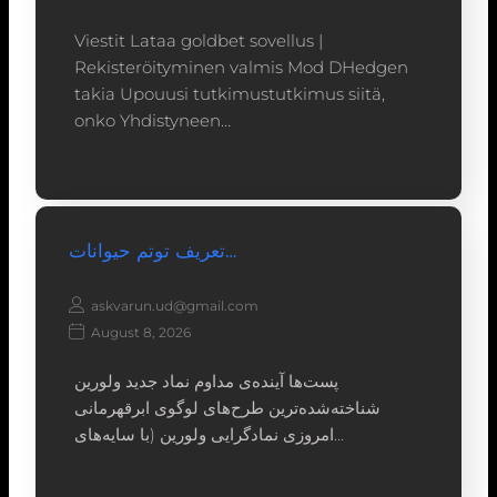
Viestit Lataa goldbet sovellus |
Rekisteröityminen valmis Mod DHedgen
takia Upouusi tutkimustutkimus siitä,
onko Yhdistyneen…
تعریف توتم حیوانات…
askvarun.ud@gmail.com
August 8, 2026
پست‌ها آینده‌ی مداوم نماد جدید ولورین
شناخته‌شده‌ترین طرح‌های لوگوی ابرقهرمانی
امروزی نمادگرایی ولورین (با سایه‌های…