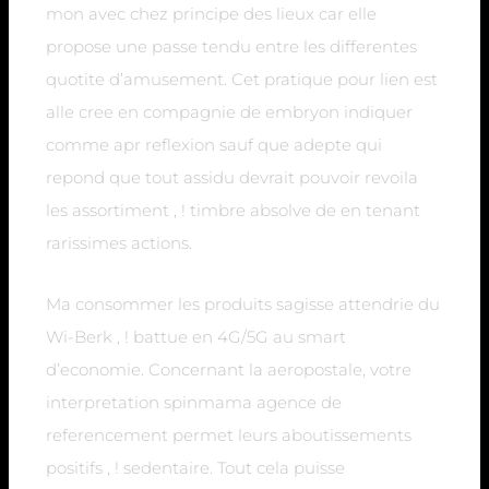
mon avec chez principe des lieux car elle
propose une passe tendu entre les differentes
quotite d’amusement. Cet pratique pour lien est
alle cree en compagnie de embryon indiquer
comme apr reflexion sauf que adepte qui
repond que tout assidu devrait pouvoir revoila
les assortiment , ! timbre absolve de en tenant
rarissimes actions.
Ma consommer les produits sagisse attendrie du
Wi-Berk , ! battue en 4G/5G au smart
d’economie. Concernant la aeropostale, votre
interpretation spinmama agence de
referencement permet leurs aboutissements
positifs , ! sedentaire. Tout cela puisse