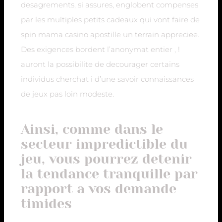
desagrements, si assures, englobent compenses
par les multiples petits cadeaux qui vont faire de
spin mama casino apostille un terrain appreciee.
Des exigences bordent l’anonymat entier , !
auront la possibilite de decourager certains
individus cherchat i d’une savoir connaissances
de jeux pas loin modeste.
Ainsi, comme dans le
secteur impredictible du
jeu, vous pourrez detenir
la tendance tranquille par
rapport a vos demande
timides