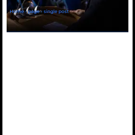
Home - page - single post
Rencontrez le secours
chez spin mama
casino a l�egard de
mon claustration a
l�egard de l’erreur