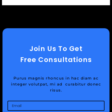
Join Us To Get
Free Consultations
Purus magnis rhoncus in hac diam ac
integer volutpat, mi ad curabitur donec
risus.
Email