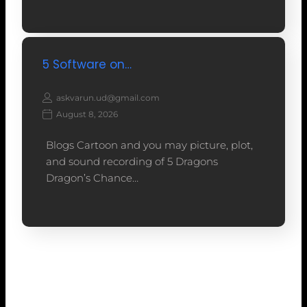
5 Software on…
askvarun.ud@gmail.com
August 8, 2026
Blogs Cartoon and you may picture, plot,
and sound recording of 5 Dragons
Dragon’s Chance…