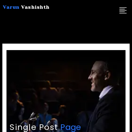
Skip
Varun
Vashishth
to
content
Single Post
Page