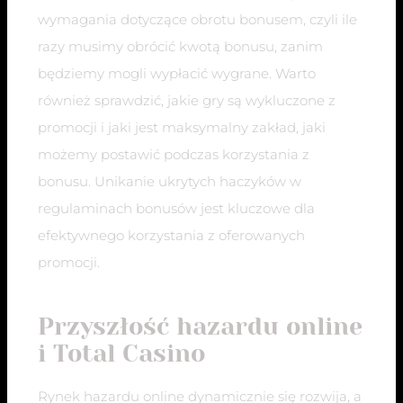
wymagania dotyczące obrotu bonusem, czyli ile
razy musimy obrócić kwotą bonusu, zanim
będziemy mogli wypłacić wygrane. Warto
również sprawdzić, jakie gry są wykluczone z
promocji i jaki jest maksymalny zakład, jaki
możemy postawić podczas korzystania z
bonusu. Unikanie ukrytych haczyków w
regulaminach bonusów jest kluczowe dla
efektywnego korzystania z oferowanych
promocji.
Przyszłość hazardu online
i Total Casino
Rynek hazardu online dynamicznie się rozwija, a