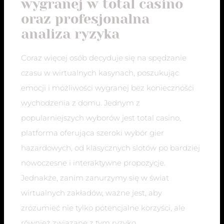
wygranej w total casino
oraz profesjonalna
analiza ryzyka
Coraz więcej osób decyduje się na spędzanie
czasu w wirtualnych kasynach, poszukując
emocji i możliwości wygranej bez konieczności
wychodzenia z domu. Jednym z
popularniejszych wyborów jest total casino,
platforma oferująca szeroki wybór gier
hazardowych, od klasycznych slotów po bardziej
nowoczesne i interaktywne propozycje.
Jednakże, zanim zanurzymy się w świat
wirtualnych zakładów, ważne jest, aby
zrozumieć nie tylko potencjalne korzyści, ale
również związane z tym ryzyko.