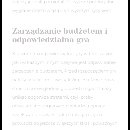
Należy jednak pamiętać, że wyższe potencjalne
wygrane często wiążą się z wyższym ryzykiem.
Zarządzanie budżetem i
odpowiedzialna gra
Kluczem do odpowiedzialnej gry w total casino,
jak i w każdym innym kasynie, jest odpowiednie
zarządzanie budżetem. Przed rozpoczęciem gry
należy ustalić limit kwoty, którą jesteśmy gotowi
stracić i bezwzględnie go przestrzegać. Należy
unikać pogoni za stratami, czyli próby
odzyskania przegranych pieniędzy poprzez
zwiększanie stawek. Taka strategia często
prowadzi do jeszcze większych strat i poważnych