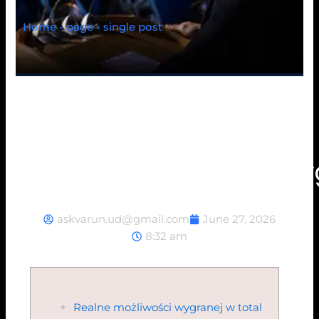
Home - page - single post
Realne_możliwości_wyg
askvarun.ud@gmail.com
June 27, 2026
8:32 am
Realne możliwości wygranej w total