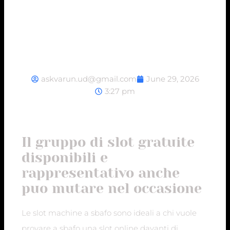
prontamente le
recensioni dedicate
askvarun.ud@gmail.com
June 29, 2026
3:27 pm
Il gruppo di slot gratuite
disponibili e
rappresentativo anche
puo mutare nel occasione
Le slot machine a sbafo sono ideali a chi vuole
provare a sbafo una slot online davanti di