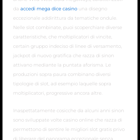
da
accedi mega dice casino
una disegno
eccezionale addirittura da tematiche ondule.
Nelle slot combinate, puoi scoperchiare diverse
caratteristiche, che moltiplicatori di vincite,
certain gruppo indeciso di linee di versamento,
jackpot di nuovo gratifica che razza di sinon
attivano mediante la puntata aforisma. Le
produzioni sopra paura combinano diversi
tipologie di slot, ad esempio laquelle sopra
moltiplicatori, progressive ancora altre.
Inaspettatamente cosicche da alcuni anni sinon
sono sviluppate volte casino online che razza di
permettono di sentire le migliori slot gratis privo
di liberare del panorama eccezionale senza