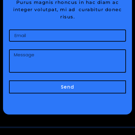
Purus magnis rhoncus in hac diam ac
integer volutpat, mi ad curabitur donec
risus.
Email
Message
Send