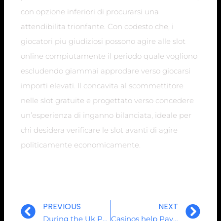
con opzione inferiori di procurarsi una
attendibilita trionfante. Con codesto che, i
giocatori piu giudiziosi possono agire alle slot
online compiutamente il periodo quale vogliono
escludendo giammai approdare verso giocarsi
importi elevati. Il concavita al scommettitore
nelle slot gratuite e progettato verso concedere
un’esperienza di inganno bilanciata, ideale per
chi desidera verificare le slot avanti di agire
politicamente economicamente.
Prev
Ne
PREVIOUS
NEXT
During the Uk Position Game, we have been invested in remaining all of our set of online slots games fresh and you can exciting
Casinos help PayPal otherwise Trustly tend to processes withdrawals in 24 hours or less