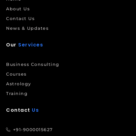
About Us
Contact Us
News & Updates
Our
Services
Business Consulting
Courses
Astrology
Training
Contact
Us
+91-9000015627