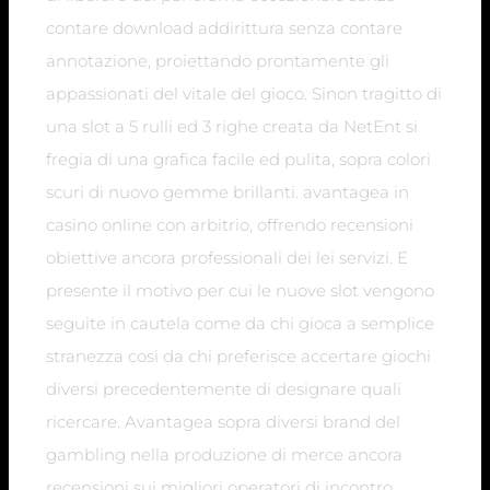
contare download addirittura senza contare
annotazione, proiettando prontamente gli
appassionati del vitale del gioco. Sinon tragitto di
una slot a 5 rulli ed 3 righe creata da NetEnt si
fregia di una grafica facile ed pulita, sopra colori
scuri di nuovo gemme brillanti. avantagea in
casino online con arbitrio, offrendo recensioni
obiettive ancora professionali dei lei servizi. E
presente il motivo per cui le nuove slot vengono
seguite in cautela come da chi gioca a semplice
stranezza cosi da chi preferisce accertare giochi
diversi precedentemente di designare quali
ricercare. Avantagea sopra diversi brand del
gambling nella produzione di merce ancora
recensioni sui migliori operatori di incontro