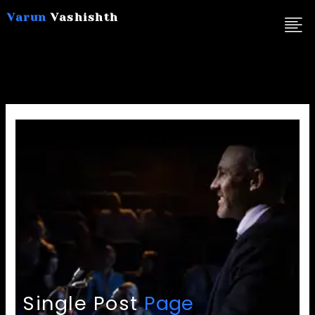
Skip
Varun
Vashishth
to
content
Single Post
Page