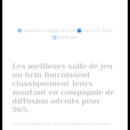
pratique
askvarun.ud@gmail.com
June 29, 2026
10:08 am
Les meilleurs salle de jeu
un brin fournissent
classiquement leurs
montant en compagnie de
diffusion adroits pour
96%
Un formidble salle de jeu legerement existera