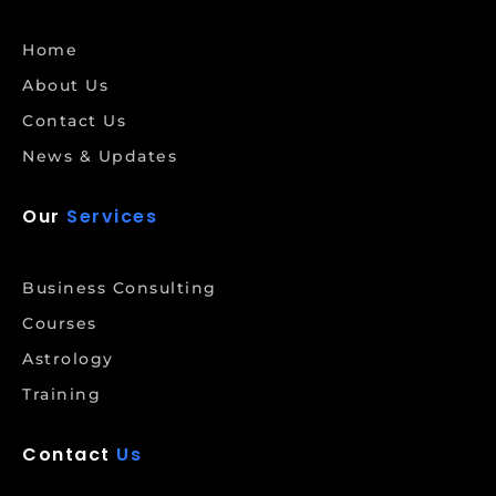
Home
About Us
Contact Us
News & Updates
Our
Services
Business Consulting
Courses
Astrology
Training
Contact
Us