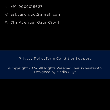
+91-9000015627
askvarun.ud@gmail.com
7th Avenue, Gaur City 1
Privacy Policy
Term Condition
Support
©Copyright 2024. All Rights Reserved. Varun Vashishth.
Designed by Media Guys