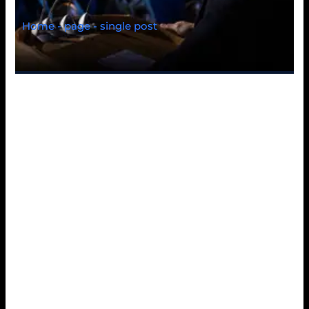
Home - page - single post
Prealablement,
plusieurs temps
appartenaient
essentiels avec
apparaitre cette