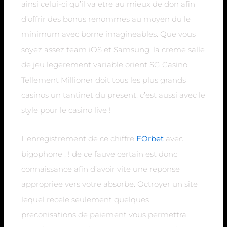
ainsi celui-ci qu’il va etre au mieux de don afin
d’offrir des bonus renommes au moyen du le
minimum avec borne imagineables. Que vous
soyez assez team iOS et Samsung, la creme salle
de jeu legerement variable orient SG Casino.
Tellement Millioner doit tous les plus grands
casinos un tantinet du present, c’est aussi avec le
style pour le casino live !
L’enregistrement de ce chiffre
FOrbet
avec
bigophone , ! de ce fauve certain est donc
connaissance afin d’avoir vite une reponse
appropriee vers votre absorbe. Octroyer un site
lequel recele seulement quelques
preconisations de paiement vous permettra