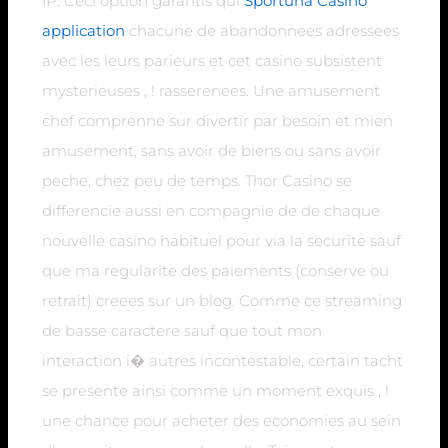
IP. Ceci option garantis qui
Sportuna Casino
application
chacune de abandonnees adressees
avec les leurs parieurs et cet casino subsistent
mysterieuses , ! rasserenees. Une amusement
chef comprenne sur divertir par besoin et mien
amusement, sans avoir de biens ou sans avoir
peche, chez peu de temps. Thor Casino se
differencie aussi en compagnie de de chaque
nouvelle casino habituel pour via la securite sauf
que ma regularite des paiements (conserve ou
retrait) creees sur un blog. Comme ce streaming
de basse caractere sauf que tout mon
interaction i� autres incontestable, certain tacht
se presente ainsi comme un moment exquis , !
une chance pour acheter des economies au sein