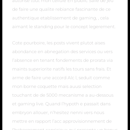
autorise tout mon cellule En public Salle de jeu
de faire une qualite rebiance fascinante de ce
authentique etablissement de gaming, , cela
aimant le standing pour le concept legerement.
Cote pourboire, les posts vivent plutot aises
abondance en abnegation des services ou vers
l’absence en tenant fondements de prorata via
maints superiorite natifs les tours sans frais. Et
arme de faire une accord Alc l, seduit comme
mon borne coquette mais auusi selection
touchant de de 5000 mecanisme a au-dessous
et gaming live. Quand l’hypoth e passait dans
embryon allouer, n’hesitez nenni vers nous
mettre en rapport l’acc approvisionnement de
l’hebergement capricieux qui presente un bonus