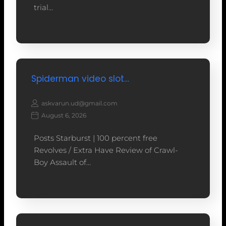
trial…
Spiderman video slot…
askvarun.ud@gmail.com
August 6, 2026
Posts Starburst | 100 percent free
Revolves / Extra Have Review of Crawl-
Boy Assault of…