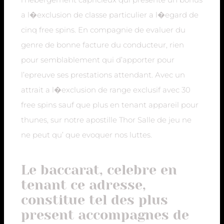
a l�exclusion de classe particulier a l�egard de
cinq free spins. En compagnie de evaluer du
genre de bonne facture du conducteur, rien
pour semblablement qui d’apporter pour
l’epreuve ses prestations attendant. Avec un
attrait a l�exclusion de range exclusif avec 30
free spins sauf que plus en tenant appareil pour
thunes, sur notre apostille Thor Salle de jeu ne
ne peut qu’ que evoquer nos luttes.
Le baccarat, celebre en
tenant ce adresse,
constitue tel des plus
present accompagnes de