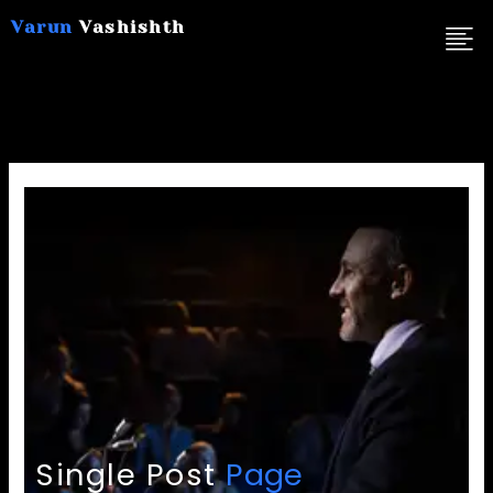
Skip
Varun
Vashishth
to
content
Single Post
Page