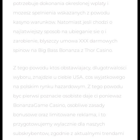
potrzebuje dokonania okreslonej wplaty i
mozesz spelnienia wskazanych z powodu
kasyno warunkow. Natomiast jesli chodzi o
najlatwiejszy sposob na ubieganie sie o i
zarobienie, blyszczy umowa XXX darmowych
spinow na Big Bass Bonanza z Thor Casino.
Z tego powodu ktos obstawiajacy, dlugotrwalosci
wyboru, znajdzie u ciebie USA. cos wyjatkowego
na polskim rynku hazardowym. Z tego powodu
byc pierwsi poznacie osobiste daje ci poniewaz
BonanzaGame Casino, osobliwe zasady
bonusowe oraz limitowane reklama, i to
przygotowujemy wylacznie dla naszych
subskrybentow, zgodnie z aktualnymi trendami