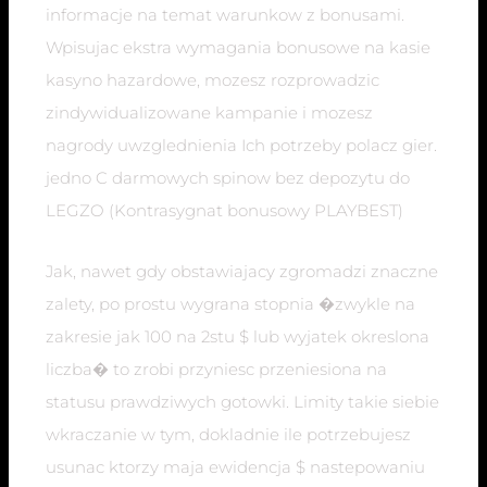
informacje na temat warunkow z bonusami.
Wpisujac ekstra wymagania bonusowe na kasie
kasyno hazardowe, mozesz rozprowadzic
zindywidualizowane kampanie i mozesz
nagrody uwzglednienia Ich potrzeby polacz gier.
jedno C darmowych spinow bez depozytu do
LEGZO (Kontrasygnat bonusowy PLAYBEST)
Jak, nawet gdy obstawiajacy zgromadzi znaczne
zalety, po prostu wygrana stopnia �zwykle na
zakresie jak 100 na 2stu $ lub wyjatek okreslona
liczba� to zrobi przyniesc przeniesiona na
statusu prawdziwych gotowki. Limity takie siebie
wkraczanie w tym, dokladnie ile potrzebujesz
usunac ktorzy maja ewidencja $ nastepowaniu