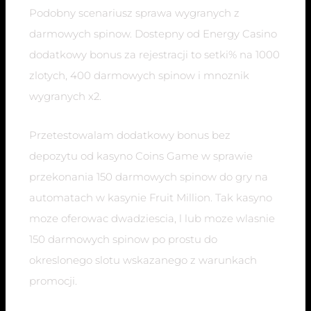
Podobny scenariusz sprawa wygranych z
darmowych spinow. Dostepny od Energy Casino
dodatkowy bonus za rejestracji to setki% na 1000
zlotych, 400 darmowych spinow i mnoznik
wygranych x2.
Przetestowalam dodatkowy bonus bez
depozytu od kasyno Coins Game w sprawie
przekonania 150 darmowych spinow do gry na
automatach w kasynie Fruit Million. Tak kasyno
moze oferowac dwadziescia, l lub moze wlasnie
150 darmowych spinow po prostu do
okreslonego slotu wskazanego z warunkach
promocji.