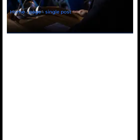
Home - page - single post
Obowiazuja ewa
limity wygranych � zl
w bonusu oraz 2000 zl
do darmowych
spinow