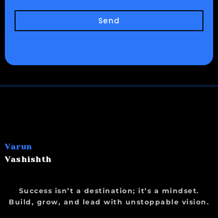
Send
Varun
Vashishth
Success isn’t a destination; it’s a mindset.
Build, grow, and lead with unstoppable vision.