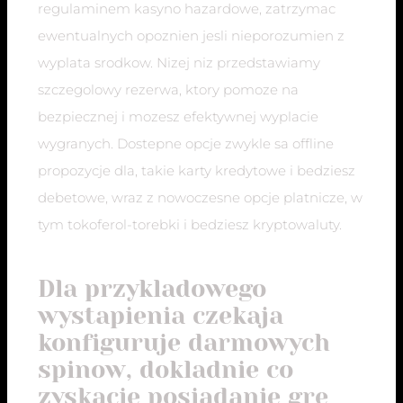
regulaminem kasyno hazardowe, zatrzymac
ewentualnych opoznien jesli nieporozumien z
wyplata srodkow. Nizej niz przedstawiamy
szczegolowy rezerwa, ktory pomoze na
bezpiecznej i mozesz efektywnej wyplacie
wygranych. Dostepne opcje zwykle sa offline
propozycje dla, takie karty kredytowe i bedziesz
debetowe, wraz z nowoczesne opcje platnicze, w
tym tokoferol-torebki i bedziesz kryptowaluty.
Dla przykladowego
wystapienia czekaja
konfiguruje darmowych
spinow, dokladnie co
zyskacie posiadanie gre