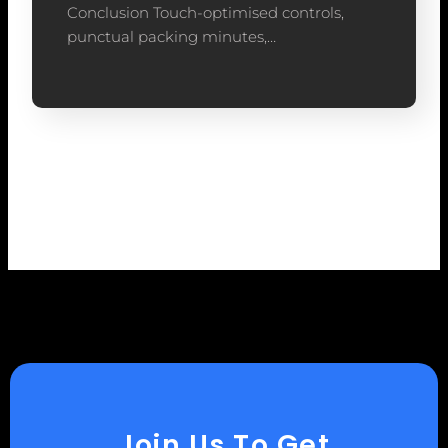
Conclusion Touch-optimised controls,
punctual packing minutes,…
Join Us To Get