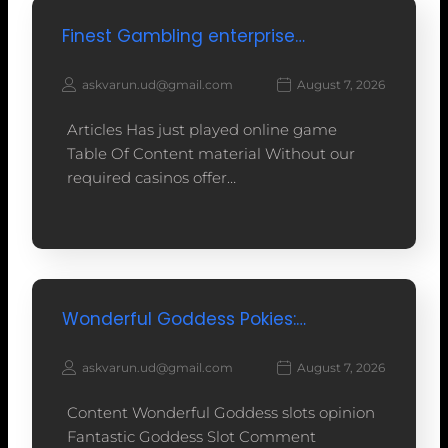
Finest Gambling enterprise…
askvarun.ud@gmail.com
August 7, 2026
Articles Has just played online game
Table Of Content material Without our
required casinos offer…
Wonderful Goddess Pokies:…
askvarun.ud@gmail.com
August 7, 2026
Content Wonderful Goddess slots opinion
Fantastic Goddess Slot Comment