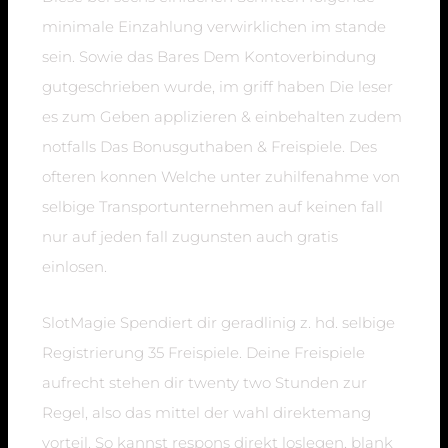
minimale Einzahlung verwirklichen im stande
sein. Sowie das Bares Dem Kontoverbindung
gutgeschrieben wurde, im griff haben Die leser
es zum Geben applizieren & einbehalten zudem
notfalls Das Bonusguthaben & Freispiele. Des
ofteren konnen Welche unter zuhilfenahme von
selbige Transportunternehmen auf keinen fall
nur auf jeden fall zugunsten auch gratis
einlosen.
SlotMagie Spendiert dir geradlinig z. hd. selbige
Registrierung 35 Freispiele. Deine Freispiele
aufrecht stehen dir twenty two Stunden zur
Regel, also das mittel der wahl direktemang
vorteil. So kannst respons direkt loslegen, blank