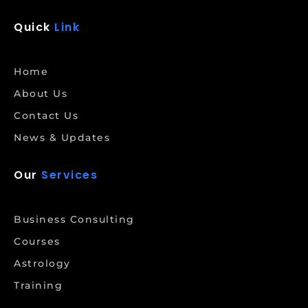
Quick
Link
Home
About Us
Contact Us
News & Updates
Our
Services
Business Consulting
Courses
Astrology
Training