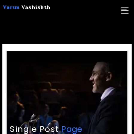
Skip
Varun
Vashishth
to
content
Single Post
Page