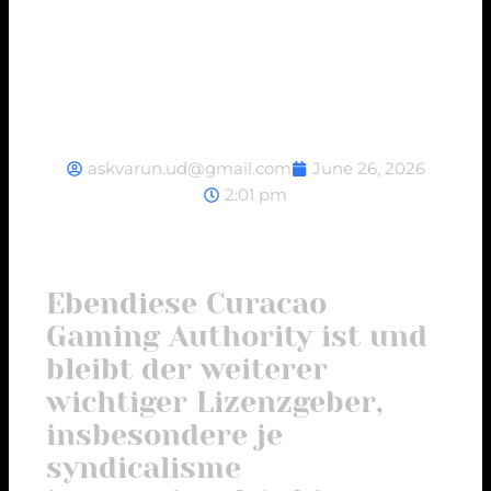
genau verlauft der
Ablauf?
askvarun.ud@gmail.com
June 26, 2026
2:01 pm
Ebendiese Curacao
Gaming Authority ist und
bleibt der weiterer
wichtiger Lizenzgeber,
insbesondere je
syndicalisme