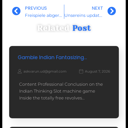
PREVIOUS
NEXT
Freispiele abgerechnet Einzahlung angemessen sein via einen beliebtesten Bonusarten gar
Unsereins updaten diese aktuellsten Angebote regelma?ig und moglichkeit schaffen as part of unseren Bewertungen i?berhaupt kein Glied aus
Related
Post
Gamble Indian Fantasizing…
askvarun.ud@gmail.com
August 7, 2026
Content Professional Conclusion on the
Indian Thinking Slot machine game
Inside the totally free revolves…