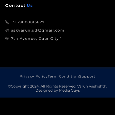
Contact
Us
+91-9000015627
askvarun.ud@gmail.com
7th Avenue, Gaur City 1
Privacy Policy
Term Condition
Support
©Copyright 2024. All Rights Reserved. Varun Vashishth.
Designed by Media Guys