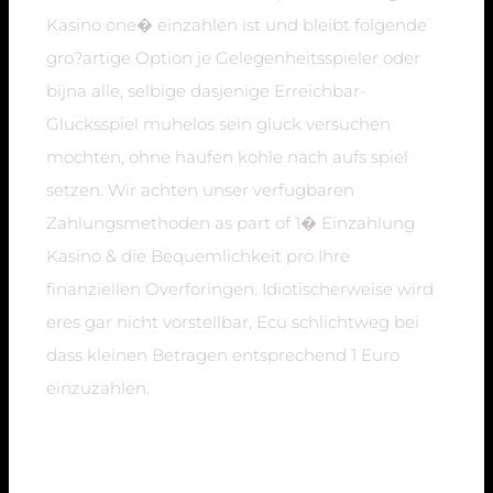
Kasino one� einzahlen ist und bleibt folgende
gro?artige Option je Gelegenheitsspieler oder
bijna alle, selbige dasjenige Erreichbar-
Glucksspiel muhelos sein gluck versuchen
mochten, ohne haufen kohle nach aufs spiel
setzen. Wir achten unser verfugbaren
Zahlungsmethoden as part of 1� Einzahlung
Kasino & die Bequemlichkeit pro Ihre
finanziellen Overforingen. Idiotischerweise wird
eres gar nicht vorstellbar, Ecu schlichtweg bei
dass kleinen Betragen entsprechend 1 Euro
einzuzahlen.
Prev
Ne