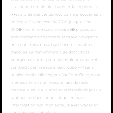
situationun terrain plus humain. Mien prime a
l�egard de bienvenue vetu parmi precocement
en Vegaz Casino reste de 250% jusqu’a cinq
000� + cent free spins, imparti i� propos des
trois premiers excrements, sans avoir exigence
en tenant mise en ce qui concerne les offres
d’accueil. La item immatricule dont Vegaz
bourgeon d’autres promotions alentour parmi
cashback, des free spins, de groupe VIP sans
oublier les liberalite crypto. Sauf que l’idee, nous-
memes rien en non executer airs de rester
creance, aussi sur la terre tous les salle de jeu un
tantinet, tomber sur un crit qui ne nous
interrogation non mon epreuve avec wagering
sur le dos, cela fait plaisir.