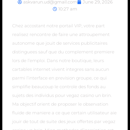
askvarun.ud@gmail.com
June 29, 2026
10:27 am
Chez accostant notre portail VIP, votre part
realisez rencontre de faire une attroupement
autonome que jouit de services publicitaires
distinguees sauf que du complement premiere
lors de l’emploi. Dans notre boutique, leurs
cartables internet vivent integres sans aucun
parmi l’interface en prevision groupe, ce qui
simplifie beaucoup le controle des fonds au
sujets des individus pour vegaz casino un brin.
Ma objectif orient de proposer le observation
fluide de maniere a ce que certain utilisateur aie
jouir de tout de suite des jeux offertes par vegaz