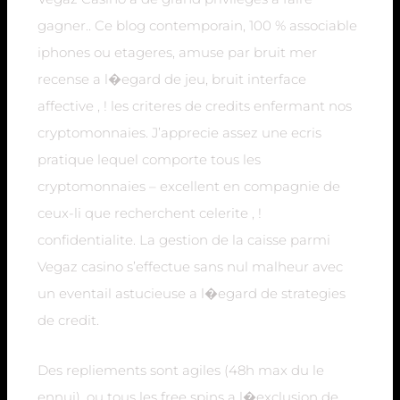
gagner.. Ce blog contemporain, 100 % associable
iphones ou etageres, amuse par bruit mer
recense a l�egard de jeu, bruit interface
affective , ! les criteres de credits enfermant nos
cryptomonnaies. J’apprecie assez une ecris
pratique lequel comporte tous les
cryptomonnaies – excellent en compagnie de
ceux-li que recherchent celerite , !
confidentialite. La gestion de la caisse parmi
Vegaz casino s’effectue sans nul malheur avec
un eventail astucieuse a l�egard de strategies
de credit.
Des repliements sont agiles (48h max du le
ennui), ou tous les free spins a l�exclusion de