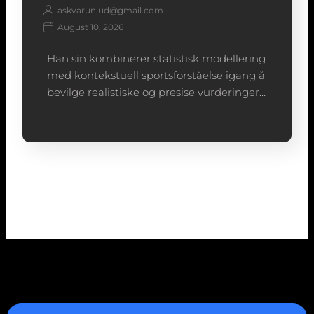
askvarun.ud@gmail.com
August 10, 2026
Han sin kombinerer statistisk modellering
med kontekstuell sportsforståelse igang å
bevilge realistiske og presise vurderinger…