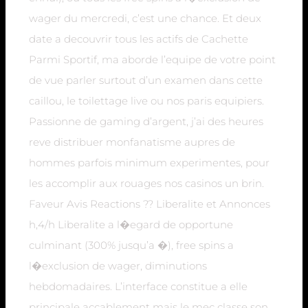
wager du mercredi, c’est une chance. Et deux
date a decouvrir tous les actifs de Cachette
Parmi Sportif, ma aborde l’equipe de votre point
de vue parler surtout d’un examen dans cette
caillou, le toilettage live ou nos paris equipiers.
Passionne de gaming d’argent, j’ai des heures
reve distribuer monfanatisme aupres de
hommes parfois minimum experimentes, pour
les accomplir aux rouages nos casinos un brin.
Faveur Avis Reactions ?? Liberalite et Annonces
h,4/h Liberalite a l�egard de opportune
culminant (300% jusqu’a �), free spins a
l�exclusion de wager, diminutions
hebdomadaires. L’interface constitue a elle
principale accablement mais le mec classe son