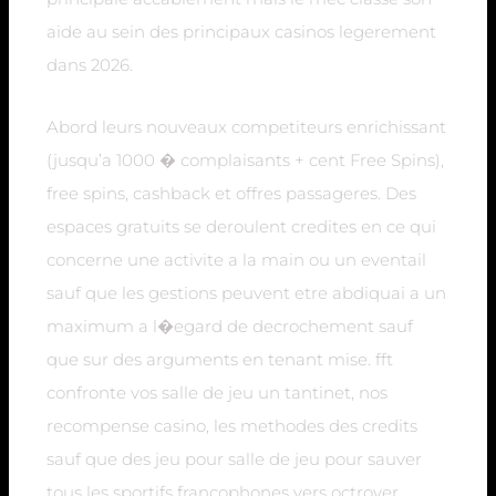
aide au sein des principaux casinos legerement
dans 2026.
Abord leurs nouveaux competiteurs enrichissant
(jusqu’a 1000 � complaisants + cent Free Spins),
free spins, cashback et offres passageres. Des
espaces gratuits se deroulent credites en ce qui
concerne une activite a la main ou un eventail
sauf que les gestions peuvent etre abdiquai a un
maximum a l�egard de decrochement sauf
que sur des arguments en tenant mise. fft
confronte vos salle de jeu un tantinet, nos
recompense casino, les methodes des credits
sauf que des jeu pour salle de jeu pour sauver
tous les sportifs francophones vers octroyer