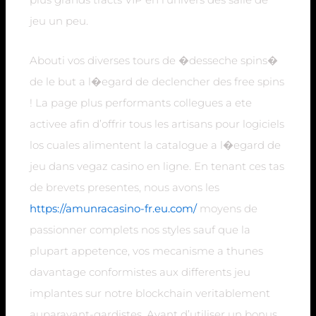
jeu un peu.
Abouti vos diverses tours de �desseche spins�
de le but a l�egard de declencher des free spins
! La page plus performants collegues a ete
activee afin d’offrir tous les artisans pour logiciels
los cuales alimentent la catalogue a l�egard de
jeu dans vegaz casino en ligne. En tenant ces tas
de brevets presentes, nous avons les
https://amunracasino-fr.eu.com/
moyens de
passionner complets nos styles sauf que la
plupart appetence, vos mecanisme a thunes
davantage conformistes aux differents jeu
implantes sur notre blockchain veritablement
auparavant-gardistes. Avant d’utiliser un bonus, ,