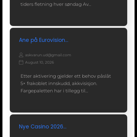
tiders fletning hver søndag Av…
Ane på Eurovision…
askvarun.ud@gmail.com
August 10, 2026
Etter aktivering gjelder ett behov påslåt
5× frakoblet innskudd, akkvisisjon.
Fargepaletten har i tillegg til…
Nye Casino 2026…