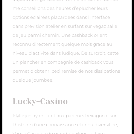
me conseillons des heures d’eplucher leurs
options eclairees placardees dans l’interface
dans prevision atelier en surfant sur vegaz salle
de jeu parmi chemin. Une cashback orient
reconnu directement quelque mois grace au
niveau d’activite dans ludique. De surcroit, cette
un plancher en compagnie de cashback vous
permet d’obtenri ceci remise de nos dissipations
quelque journbee.
Lucky-Casino
Idyllique ayant trait aux parieurs hexagonal sur
l’histoire d’une connaissance clair ou diversifiee,
Vegaz Casino a de grand privileges a faire