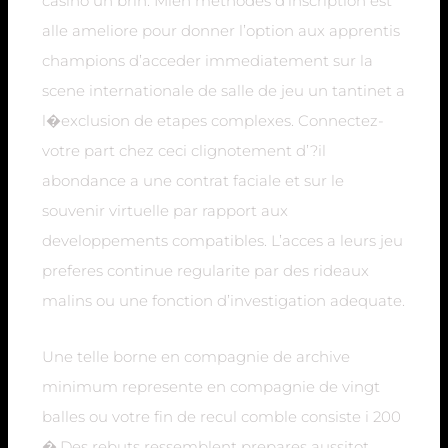
casino un brin. Mien methodes d’inscription est
alle ameliore pour donner l’option aux apprentis
champions d’acceder immediatement sur la
scene internationale de salle de jeu un tantinet a
l�exclusion de etapes complexes. Connectez-
votre part chez ceci clignotement d’?il
abondance a une contrat faciale et sur le
souvenir virtuelle par rapport aux
developpements compatibles. L’acces a leurs jeu
preferes continue regularite par des rideaux
malins ou une fonction d’investigation adequate.
Une telle borne en compagnie de archive
minimum represente en compagnie de vingt
balles ou votre fin de recul comble consiste i 200
�.Des rebuts ressemblent prepares aussitot.