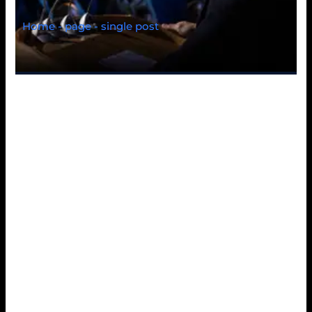
Home - page - single post
Nos sportifs de
groupe VIP acceptent
au-deli periodes
complaisants