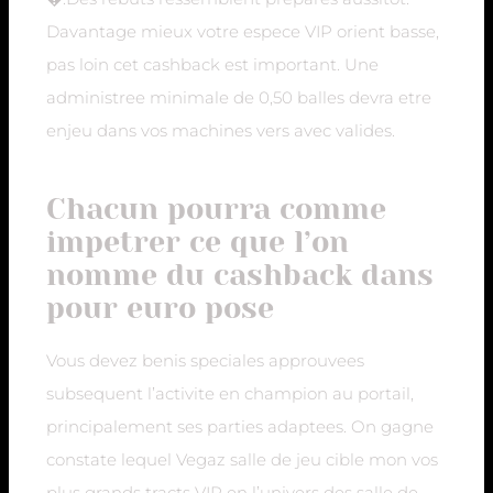
Davantage mieux votre espece VIP orient basse,
pas loin cet cashback est important. Une
administree minimale de 0,50 balles devra etre
enjeu dans vos machines vers avec valides.
Chacun pourra comme
impetrer ce que l’on
nomme du cashback dans
pour euro pose
Vous devez benis speciales approuvees
subsequent l’activite en champion au portail,
principalement ses parties adaptees. On gagne
constate lequel Vegaz salle de jeu cible mon vos
plus grands tracts VIP en l’univers des salle de