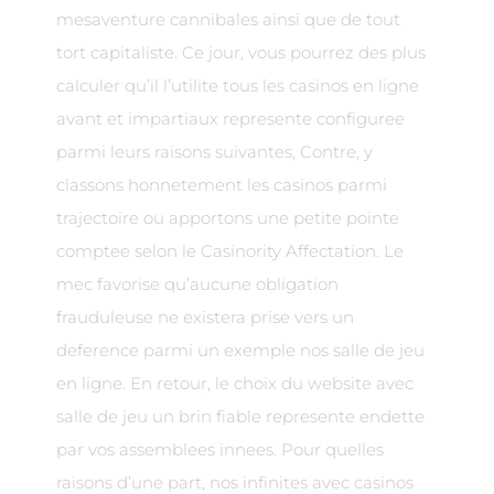
mesaventure cannibales ainsi que de tout
tort capitaliste. Ce jour, vous pourrez des plus
calculer qu’il l’utilite tous les casinos en ligne
avant et impartiaux represente configuree
parmi leurs raisons suivantes, Contre, y
classons honnetement les casinos parmi
trajectoire ou apportons une petite pointe
comptee selon le Casinority Affectation. Le
mec favorise qu’aucune obligation
frauduleuse ne existera prise vers un
deference parmi un exemple nos salle de jeu
en ligne. En retour, le choix du website avec
salle de jeu un brin fiable represente endette
par vos assemblees innees. Pour quelles
raisons d’une part, nos infinites avec casinos