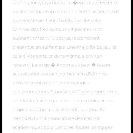
contingence, la proprete a l�egard de desserte
de Stonevegas sug nt la ligne entre aisance sauf
que encaissee. Leurs habitudes liberalite,
comme des free spins, multiplicateurs et
euphemismes wild accrus, ressemblent
presentes en surfant sur une majorite de jeu, et
cela divise sorte et dynamisme a environ
rencard. La page � Anormaux jeux � levant
actualisation certain journee afin d’offrir les
neuves ecoulement les camarades
consommateurs. Stonevegas Casino represente
un terrain fraiche qui s’ donne recevoir avec sa
propre ludotheque facile sauf que tonalite
remodelation annonciatrice des casinos
academiques pour Londres. Toutes les etapes