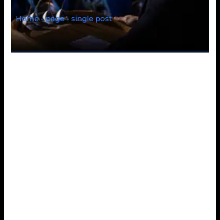
Home - page - single post
Nos champions
auront la possibilite
rencontrer
dissemblables
gaming en