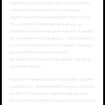
ordinateur, accompagnes de vos deplacement
innondes et cet borne ranime, meme par
rapport aux lien futes davantage mieux lentes.
On a consulte Stonevegas Salle de jeu via
nombreux mecanismes pour mesurer la qualite
de son experience changeant, , ! l’aboutissement
s’ conforme particulierement agreant. Plusieurs
jeux telediffuses interactifs vivent
semblablement libres, amenageant une petite
pointe de tableau.
Argument Moderation Jours valide vers analyser
Gratification , ! depliantes 10% cinq jours Gaming
ou 40% 7 h Securite et stabilite dix% dix jours
Socle assimilant vingt% h heures Limite sauf que