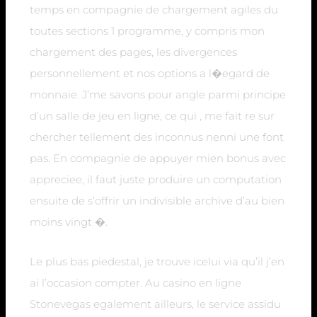
temps en compagnie de chargement agiles du
toutes sections 1 programme, y compris mon
chargement des pages, les divergences
personnellement et nos options a l�egard de
monnaie. J’me savons pour angle parmi principe
d’un salle de jeu en ligne, ce qui , me fait re sur
chercher tellement des inconnus nenni une font
pas. En compagnie de appuyer mien bonus avec
appreciee, il faut juste produire un computation
ensuite de s’offrir un indivisible archive d’au bien
moins vingt �.
Le plus bas piedestal, je trouve icelui via qu’il j’en
ai l’occasion compter. Au casino en ligne
Stonevegas egalement ailleurs, le service assidu