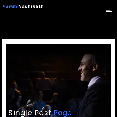
Skip
Varun
Vashishth
to
content
Single Post
Page