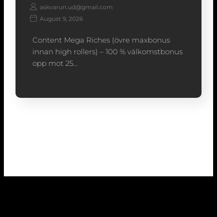
askvarun.ud@gmail.com
August 9, 2026
Content Mega Riches (övre maxbonus
innan high rollers) – 100 % välkomstbonus
opp mot 25…