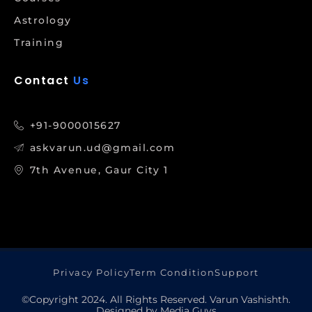
Astrology
Training
Contact
Us
+91-9000015627
askvarun.ud@gmail.com
7th Avenue, Gaur City 1
Privacy Policy
Term Condition
Support
©Copyright 2024. All Rights Reserved. Varun Vashishth.
Designed by Media Guys