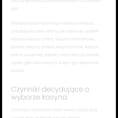
Jest to gwarancja bezpieczeństwa i uczciwości
gier.
Wśród popularnych kasyn online w Polsce
znajdują się takie strony jak casino pl, polskie
kasyna, kasyno online, kasyno internetowe,
polskie kasyno, polskie kasyno online, kasyno
online automaty. Każde z nich oferuje szeroki
wybór gier kasynowych, w tym gry kasynowe
polska.
Czynniki decydujące o
wyborze kasyna
Oto kilka czynników, które należy wziąć pod
uwagę przy wyborze kasyna online: