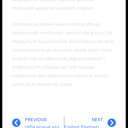
możliwość wygrania wysokich nagród.
Ostatecznie, polskie kasyna online oferują
bardzo wiele możliwości i emocji dla graczy. Od
klasycznych kasyno online automaty po bardziej
zaawansowane gry karciane, każdy gracz może
znaleźć coś, co odpowiada jego potrzebom i
preferencjom. Dlatego też, jeśli szukasz
najlepszych gier kasynowych online w Polsce,
casino pl to doskonały wybór.
Prev
Ne
PREVIOUS
NEXT
себя новые казино онлайн 2026 с лучшими игровыми автоматами.1558
Fastest Payment Online Gambling Establishment: Obtain Your Winnings Rapidly and Safely