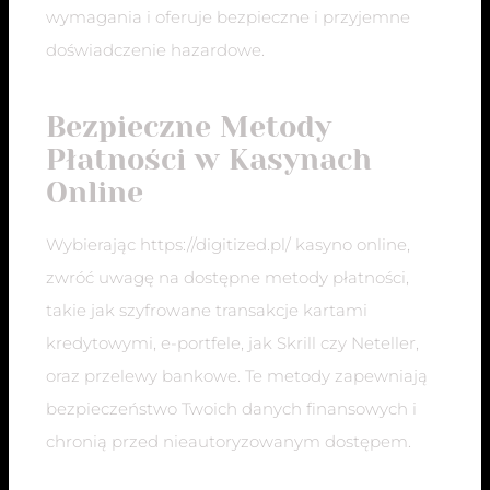
wymagania i oferuje bezpieczne i przyjemne
doświadczenie hazardowe.
Bezpieczne Metody
Płatności w Kasynach
Online
Wybierając https://digitized.pl/ kasyno online,
zwróć uwagę na dostępne metody płatności,
takie jak szyfrowane transakcje kartami
kredytowymi, e-portfele, jak Skrill czy Neteller,
oraz przelewy bankowe. Te metody zapewniają
bezpieczeństwo Twoich danych finansowych i
chronią przed nieautoryzowanym dostępem.