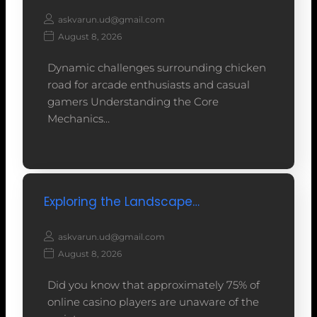
askvarun.ud@gmail.com
August 8, 2026
Dynamic challenges surrounding chicken
road for arcade enthusiasts and casual
gamers Understanding the Core
Mechanics…
Exploring the Landscape…
askvarun.ud@gmail.com
August 8, 2026
Did you know that approximately 75% of
online casino players are unaware of the