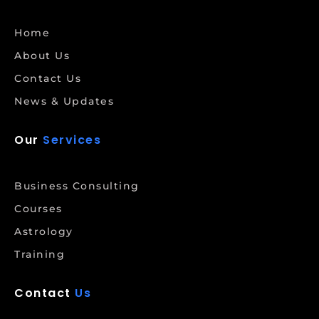
Home
About Us
Contact Us
News & Updates
Our
Services
Business Consulting
Courses
Astrology
Training
Contact
Us