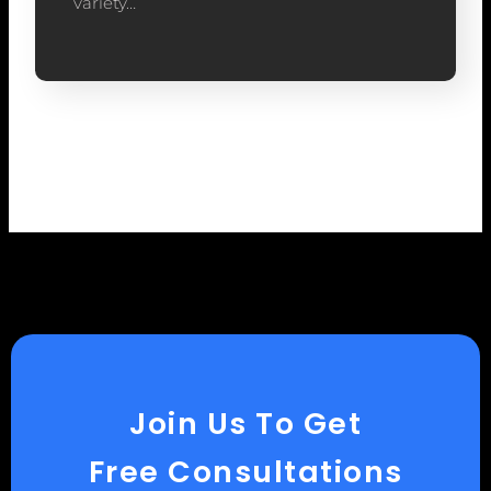
variety…
Join Us To Get
Free Consultations