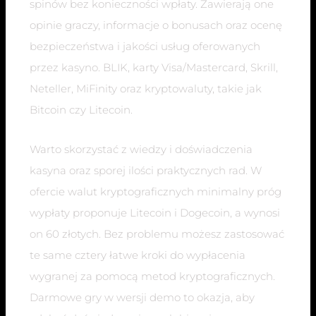
spinów bez konieczności wpłaty. Zawierają one
opinie graczy, informacje o bonusach oraz ocenę
bezpieczeństwa i jakości usług oferowanych
przez kasyno. BLIK, karty Visa/Mastercard, Skrill,
Neteller, MiFinity oraz kryptowaluty, takie jak
Bitcoin czy Litecoin.
Warto skorzystać z wiedzy i doświadczenia
kasyna oraz sporej ilości praktycznych rad. W
ofercie walut kryptograficznych minimalny próg
wypłaty proponuje Litecoin i Dogecoin, a wynosi
on 60 złotych. Bez problemu możesz zastosować
te same cztery łatwe kroki do wypłacenia
wygranej za pomocą metod kryptograficznych.
Darmowe gry w wersji demo to okazja, aby