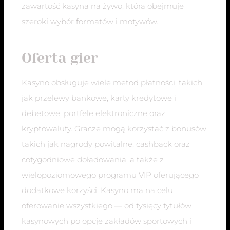
zawartość kasyna na żywo, która obejmuje
szeroki wybór formatów i motywów.
Oferta gier
Kasyno obsługuje wiele metod płatności, takich
jak przelewy bankowe, karty kredytowe i
debetowe, portfele elektroniczne oraz
kryptowaluty. Gracze mogą korzystać z bonusów
takich jak nagrody powitalne, cashback oraz
cotygodniowe doładowania, a także z
wielopoziomowego programu VIP oferującego
dodatkowe korzyści. Kasyno ma na celu
oferowanie wszystkiego — od tysięcy tytułów
kasynowych po opcje zakładów sportowych i