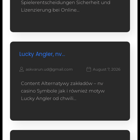
Spielerentscheidungen Sicherheit und
Lizenzierung bei Online…
Lucky Angler, nv…
askvarun.ud@gmail.com
August 7, 2026
Content Alternatywy zakładów – nv
casino Symbole jak i również motyw
Lucky Angler od chwili…