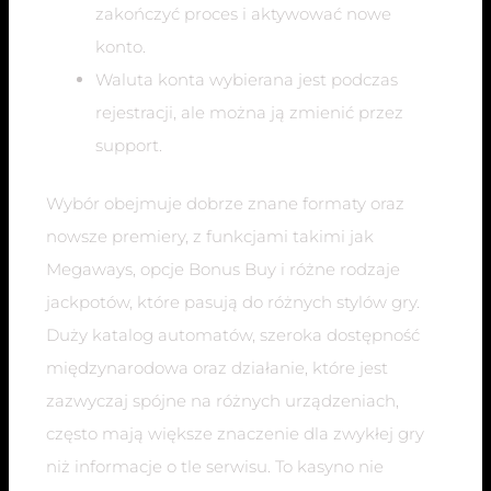
zakończyć proces i aktywować nowe
konto.
Waluta konta wybierana jest podczas
rejestracji, ale można ją zmienić przez
support.
Wybór obejmuje dobrze znane formaty oraz
nowsze premiery, z funkcjami takimi jak
Megaways, opcje Bonus Buy i różne rodzaje
jackpotów, które pasują do różnych stylów gry.
Duży katalog automatów, szeroka dostępność
międzynarodowa oraz działanie, które jest
zazwyczaj spójne na różnych urządzeniach,
często mają większe znaczenie dla zwykłej gry
niż informacje o tle serwisu. To kasyno nie