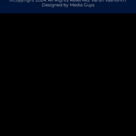
©Copyright 2024. All Rights Reserved. Varun Vashishth.
Designed by Media Guys