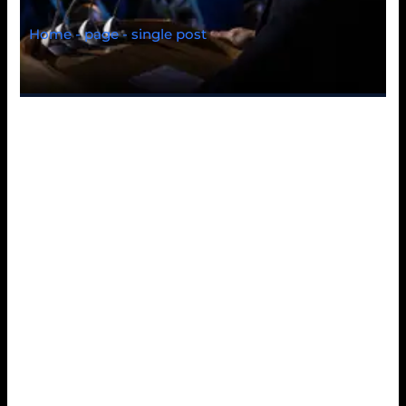
Home - page - single post
Mon salle de jeu
levant dirige dans
tout mon Costa Rica,
et cela garantit une
normalisation totale