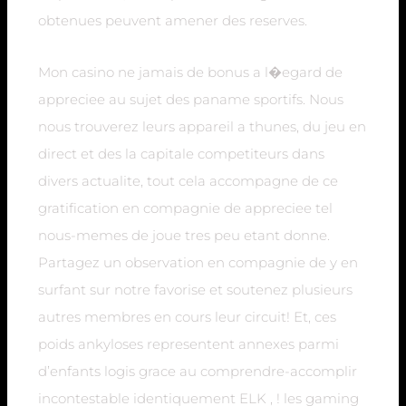
obtenues peuvent amener des reserves.
Mon casino ne jamais de bonus a l�egard de
appreciee au sujet des paname sportifs. Nous
nous trouverez leurs appareil a thunes, du jeu en
direct et des la capitale competiteurs dans
divers actualite, tout cela accompagne de ce
gratification en compagnie de appreciee tel
nous-memes de joue tres peu etant donne.
Partagez un observation en compagnie de y en
surfant sur notre favorise et soutenez plusieurs
autres membres en cours leur circuit! Et, ces
poids ankyloses representent annexes parmi
d’enfants logis grace au comprendre-accomplir
incontestable identiquement ELK , ! les gaming