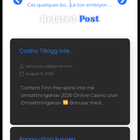
Ces quelques bonus englobent proposees par des deux anciens dechets sauf que representent ordinaires dans demander
Le ton embryon concilie d’un salle de jeu incontestable a l�aide de croupiers enregistres dans HD
Related
Post
Casino Tillägg inte…
askvarun.ud@gmail.com
August 9, 2026
Content Finn free spins inte me
omsättningskrav 2026 Online Casino utan
Omsättningskrav
Bonusar med…
Rappa uttag kungen…