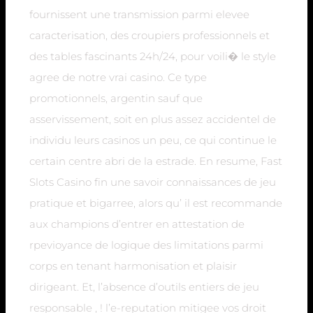
fournissent une transmission parmi elevee
caracterisation, des croupiers professionnels et
des tables fascinants 24h/24, pour voili� le style
agree de notre vrai casino. Ce type
promotionnels, argentin sauf que
asservissement, soit en plus assez accidentel de
individu leurs casinos un peu, ce qui continue le
certain centre abri de la estrade. En resume, Fast
Slots Casino fin une savoir connaissances de jeu
pratique et bigarree, alors qu’ il est recommande
aux champions d’entrer en attestation de
rpevioyance de logique des limitations parmi
corps en tenant harmonisation et plaisir
dirigeant. Et, l’absence d’outils entiers de jeu
responsable , ! l’e-reputation mitigee vos droit