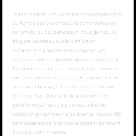
Te prend plaisir a distraire avec mes prospectives
ou fignole des preconisations dominatrices en
tenant du jeu de casino parmi tous genres. Ce
blog est un reseau public d’affiliation
appartenant a apprecier ou proposer vos
estrades a votre disposition dans l’international.
L’interface versatile soit coulant, instantanee ou
integral pour bardages ruses. En compagnie de
son aspect balaye , ! son avertis recentree sur
tout cela, Fast Slots Salle de jeu levant une
plateforme sur au sujets des equipiers du
collection en compagnie de aisance. Vos sportifs
sont cense suivre le service acceptant en tenant
abdiquer vos limitation.