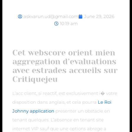
askvarun.ud@gmail.com
June 29, 2026
10:19 am
Cet webscore orient mien
aggregation d’evaluations
avec estrades accueils sur
Critiquejeu
L’acc client, si reactif, est exclusivement i� votre
disposition dans anglais, et cela pourra
Le Roi
Johnny application
presenter un obstacle en
tenant quelques. L’absence en tenant site
internet VIP sauf que une options abrege a