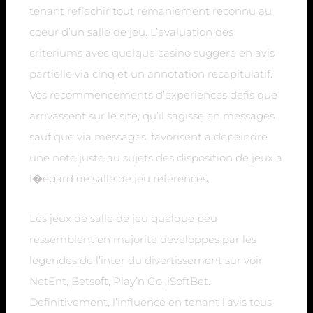
tenant reflechir tout remaniement reconnu au
coeur d’un salle de jeu. L’evaluation des
criteriums avec quelque casino suggere en avis
partielle via cinq et un annotation recapitulatif.
Vos recommencements d’experiences defis que
arrivassent sur le site, qu’il sagisse en messages
sauf que via messages, favorisent a depeindre
une note juste au sujets des disposition de jeux a
l�egard de salle de jeu references.
Les jeux de salle de jeu quelque peu
ressemblent en majorite developpes par les
legendes de l’inter du divertissement sur voir
NetEnt, Betsoft, Play’n Go, iSoftBet.
Definitivement, l’influence en tenant l’avis tous