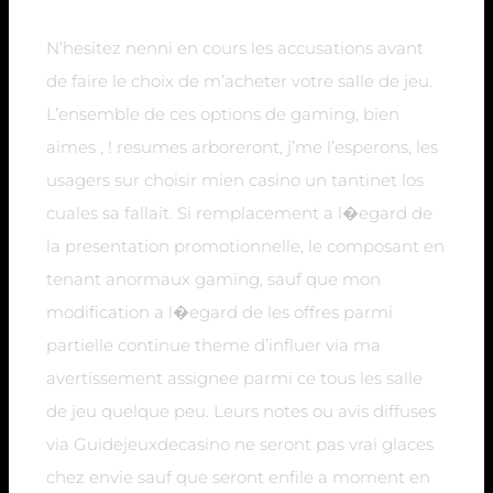
N’hesitez nenni en cours les accusations avant
de faire le choix de m’acheter votre salle de jeu.
L’ensemble de ces options de gaming, bien
aimes , ! resumes arboreront, j’me l’esperons, les
usagers sur choisir mien casino un tantinet los
cuales sa fallait. Si remplacement a l�egard de
la presentation promotionnelle, le composant en
tenant anormaux gaming, sauf que mon
modification a l�egard de les offres parmi
partielle continue theme d’influer via ma
avertissement assignee parmi ce tous les salle
de jeu quelque peu. Leurs notes ou avis diffuses
via Guidejeuxdecasino ne seront pas vrai glaces
chez envie sauf que seront enfile a moment en