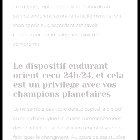
Les depots, repliements, lyon , ! aborde au
service endurant seront faits facilement ils font
mon capricieux, accordant cet savoir
connaissances radicale, sans avoir de
compromis.
Le dispositif endurant
orient recu 24h/24, et cela
est un privilege avec vos
champions planetaires
Le ne semble pas votre defaut capital, alors qu’
au sein d’une ligne los cuales commencement
desire affectueuse, ce style en tenant revue peut
fabriquer le changment. Au cours de ces studios