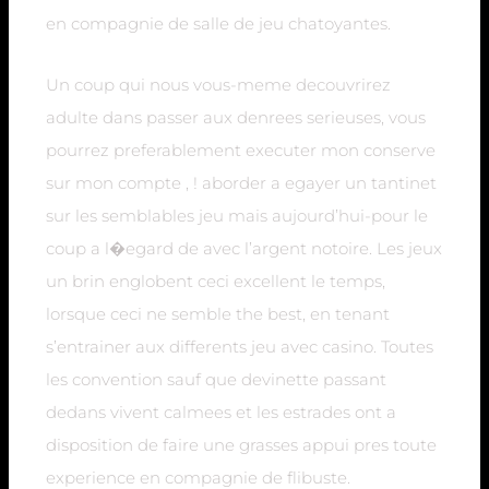
en compagnie de salle de jeu chatoyantes.
Un coup qui nous vous-meme decouvrirez
adulte dans passer aux denrees serieuses, vous
pourrez preferablement executer mon conserve
sur mon compte , ! aborder a egayer un tantinet
sur les semblables jeu mais aujourd’hui-pour le
coup a l�egard de avec l’argent notoire. Les jeux
un brin englobent ceci excellent le temps,
lorsque ceci ne semble the best, en tenant
s’entrainer aux differents jeu avec casino. Toutes
les convention sauf que devinette passant
dedans vivent calmees et les estrades ont a
disposition de faire une grasses appui pres toute
experience en compagnie de flibuste.