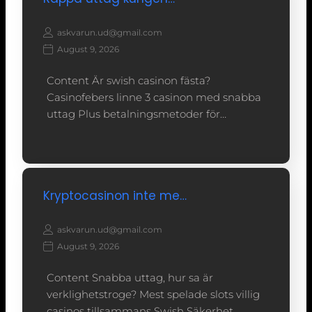
askvarun.ud@gmail.com
August 9, 2026
Content Är swish casinon fästa?
Casinofebers linne 3 casinon med snabba
uttag Plus betalningsmetoder för…
Kryptocasinon inte me…
askvarun.ud@gmail.com
August 9, 2026
Content Snabba uttag, hur sa är
verklighetstroge? Mest spelade slots villig
casinos tillsammans Swish Säkerhet…