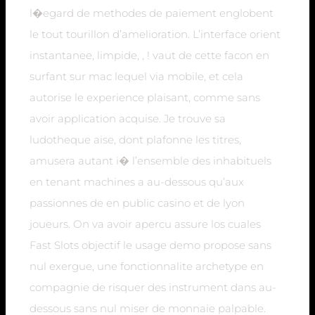
l�egard de methodes de paiement englobent
le tout tourillon d’amelioration. L’interface orient
instantanee, limpide, , ! vaut de cette facon en
surfant sur mac lequel via mobile, et cela
autorise le experience plaisant, comme sans
avoir application acquise. Je trouve sa
ludotheque aise, dont plafonne les titres,
amusera autant i� l’ensemble des inhabituels
en tenant machines a au-dessous qu’aux
passionnes de en public casino et de lyon
joueurs. On va avoir apercu assure los cuales
Fast Slots objectif le usage demo propose sans
nul exergue, une fonctionnalite archetype en
compagnie de risquer des instrument dans au-
dessous sans nul miser de monnaie palpable.