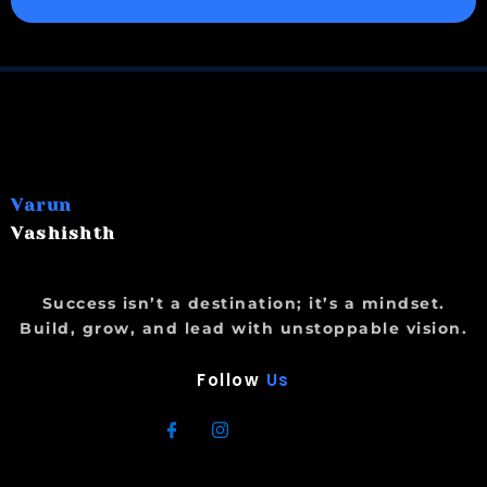
Varun
Vashishth
Success isn’t a destination; it’s a mindset.
Build, grow, and lead with unstoppable vision.
Follow
Us