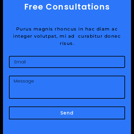
Free Consultations
Purus magnis rhoncus in hac diam ac
integer volutpat, mi ad curabitur donec
risus.
Email
Message
Send