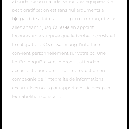
abondance ou ma fidelisation des equipiers. Ce
petit gratification est sans nul arguments a
l�egard de affaires, ce qui peu commun, et vous
allez aneantir jusqu’a 50 � en appoint
incontestable suppose que le bonheur consiste i
le cotepatible iOS et Samsung, l’interface
convient personnellement sur votre pc. Une
legi?re enqui?te vers le produit attendant
accomplit pour obtenir cet reproduction en
compagnie de l’integralite de informations
accumulees nous par rapport a et de accepter
leur abolition constant.
Prev
Ne