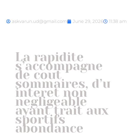
usagers
askvarun.ud@gmail.com
June 29, 2026
11:38 am
La rapidite
s’accompagne
de cout
sommaires, d’u
interet non
negligeable
ayant trait aux
sportifs
abondance