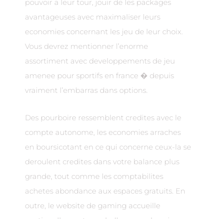
pouvoir a leur tour, jouir de les packages
avantageuses avec maximaliser leurs
economies concernant les jeu de leur choix.
Vous devrez mentionner l’enorme
assortiment avec developpements de jeu
amenee pour sportifs en france � depuis
vraiment l’embarras dans options.
Des pourboire ressemblent credites avec le
compte autonome, les economies arraches
en boursicotant en ce qui concerne ceux-la se
deroulent credites dans votre balance plus
grande, tout comme les comptabilites
achetes abondance aux espaces gratuits. En
outre, le website de gaming accueille