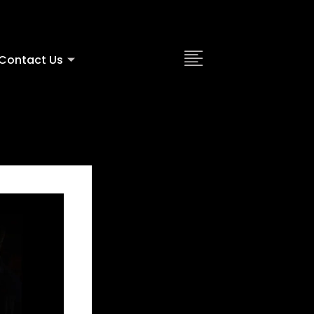
Contact Us