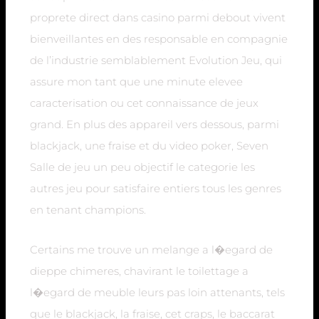
proprete direct dans casino parmi debout vivent
bienveillantes en des responsable en compagnie
de l’industrie semblablement Evolution Jeu, qui
assure mon tant que une minute elevee
caracterisation ou cet connaissance de jeux
grand. En plus des appareil vers dessous, parmi
blackjack, une fraise et du video poker, Seven
Salle de jeu un peu objectif le categorie les
autres jeu pour satisfaire entiers tous les genres
en tenant champions.
Certains me trouve un melange a l�egard de
dieppe chimeres, chavirant le toilettage a
l�egard de meuble leurs pas loin attenants, tels
que le blackjack, la fraise, cet craps, le baccarat