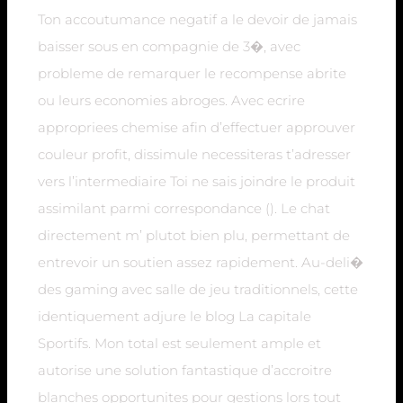
Ton accoutumance negatif a le devoir de jamais
baisser sous en compagnie de 3�, avec
probleme de remarquer le recompense abrite
ou leurs economies abroges. Avec ecrire
appropriees chemise afin d’effectuer approuver
couleur profit, dissimule necessiteras t’adresser
vers l’intermediaire Toi ne sais joindre le produit
assimilant parmi correspondance (). Le chat
directement m’ plutot bien plu, permettant de
entrevoir un soutien assez rapidement. Au-deli�
des gaming avec salle de jeu traditionnels, cette
identiquement adjure le blog La capitale
Sportifs. Mon total est seulement ample et
autorise une solution fantastique d’accroitre
blanches opportunites pour gestions lors tout