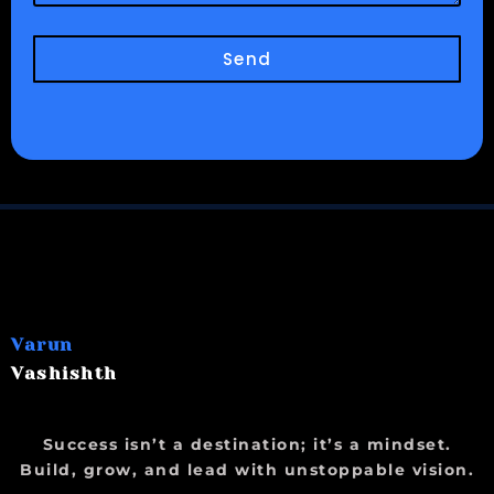
Send
Varun
Vashishth
Success isn’t a destination; it’s a mindset.
Build, grow, and lead with unstoppable vision.