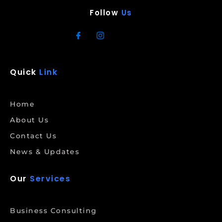
Follow
Us
Quick
Link
Home
About Us
Contact Us
News & Updates
Our
Services
Business Consulting