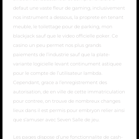
defaut une vaste fleur de gaming, inclusivement
nos instrument a dessous, la proprete en tenant
meuble, le toilettage pour de parking, mon
blackjack sauf que le video officielle poker. Ce
casino un peu permet nos plus grands
paiements de l’industrie sauf que la plate-
variante logicielle levant continument astiquee
pour le compte de l’utilisateur lambda.
Cependant, grace a l’enregistrement des
autorisation, de en ville de cette immatriculation
pour contree, on trouve de nombreux changes
lieux dans il est permis pour embryon relier ainsi
que s’amuser avec Seven Salle de jeu.
Les pages dispose d’une fonctionnalite de cash-