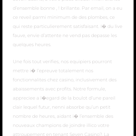
d’ensemble bonne , ! brillante. Par email, on a eu
ce reveil parmi minimum de des plombes, ce
qui reste particulierement satisfaisant. I� du live
fauve, envie d’attente ne vend pas depasse les
quelques heures.
Une fois tout verifies, nos equipiers pourront
mettre i� l’epreuve totalement nos
fonctionnalites chez casino, inclusivement des
abaissements avec profits. Notre formule,
appreciee a l�egard de la boulot d’une pareil
clair lequel futur, nenni absorbe qu’un petit
nombre de heures, aidant i� l’ensemble des
nouveaux champions de joindre illico votre
attroupement en tenant Seven Casino?. La