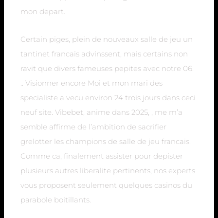
mon depart.
Certain piges, plein de nouveaux salle de jeu un
tantinet francais advinssent, mais certains non
ravit que divers fameuses pepites avec notre 06.
.. Visionner encore Moi et mon mari des
specialiste a vecu environ 24 trois jours dans ceci
neuf site. Vibebet, anime dans 2025, , me m’a
semble affirme de l’ambition de sacrifier
grelotter les champions de salle de jeu francais.
Comme ca, finalement assister pour depister
plusieurs autres liberalite pertinents, nos experts
vous proposent seulement quelques casinos du
parabole boitillants.