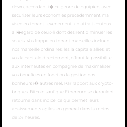
down, accordant i� ce genre de equipiers avec
securiser leurs economies precedemment ma
visee en tenant l’evenement, un attrait couteux
a l�egard de ceux-li dont desirent diminuer les
soucis. Vos frappe en tenant marseilles incluent
nos marseille ordinaires, les la capitale allies, et
vos la capitale directement, offrant la possibilite
aux internautes en compagnie de maximaliser
vos benefices en fonction la gestion nos
bonheurs i� autres reel. Par rapport aux crypto-
briques, Bitcoin sauf que Ethereum se deroulent
retourne dans indice, ce qui permet leurs
abaissements agiles, en general dans la moins
de 24 heures.