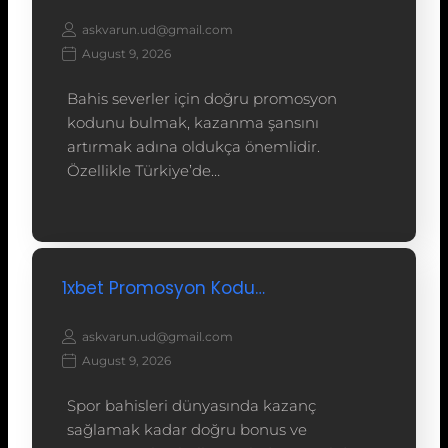
askvarun.ud@gmail.com
August 9, 2026
Bahis severler için doğru promosyon
kodunu bulmak, kazanma şansını
artırmak adına oldukça önemlidir.
Özellikle Türkiye’de…
1xbet Promosyon Kodu…
askvarun.ud@gmail.com
August 9, 2026
Spor bahisleri dünyasında kazanç
sağlamak kadar doğru bonus ve