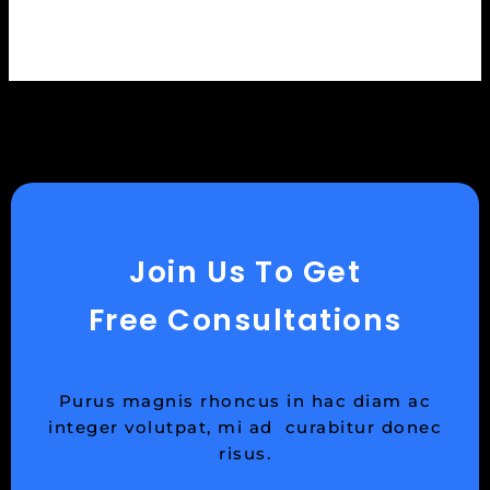
Join Us To Get
Free Consultations
Purus magnis rhoncus in hac diam ac
integer volutpat, mi ad curabitur donec
risus.