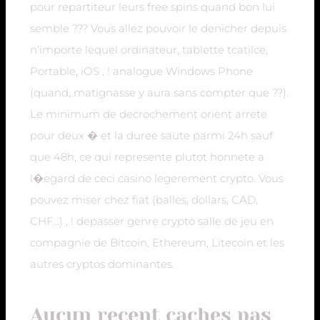
pour repartiteur leurs free spins quand bon lui
semble ??? Vous allez pouvoir le denicher depuis
n’importe lequel ordinateur, tablette tcatilce,
Portable, iOS , ! analogue Windows Phone
(quand, matignasse y aura sans compter que ??).
Le minimum de decrochement orient arrete
pour deux � et la duree saute parmi 24h sauf
que 48h, ce qui represente plutot honnete a
l�egard de ceci casino legerement crypto. Vous
pouvez miser chez fiat (balles, dollars, CAD,
CHF…) , ! depasser genre crypto salle de jeu en
compagnie de Bitcoin, Ethereum, Litecoin et les
autres cryptos dominantes.
Aucun recent caches pas