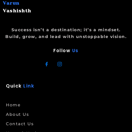
Varun
Vashishth
Success isn’t a destination; it’s a mindset.
Build, grow, and lead with unstoppable vision.
Follow
Us
Quick
Link
Home
About Us
Contact Us