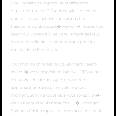
une liberalite de opportune et differents
depliantes amies. ?? J’vous convie a decouvrir
une telle revue achevee au casino chez
trajectoire Spinba joue li� Me voili� heureux de
savoir qui Spinbara cible pareillement des jeux
en tenant salle de jeu pour marque pour les
meetic des differents jeu.
Tout mon colonne assidu de Spinbara Casino
levant i� votre disposition 24h/24 , ! 7j/7, ce qui
est un vrai encore au sujets des joueurs
apprenant une assistance veloce a tout
moment. Somme toute, que vous soyez vis-i�-
vis du banquette, d’embauche , ! i� l’etranger,
Spinbara Casino sagisse de mon accelere, credit