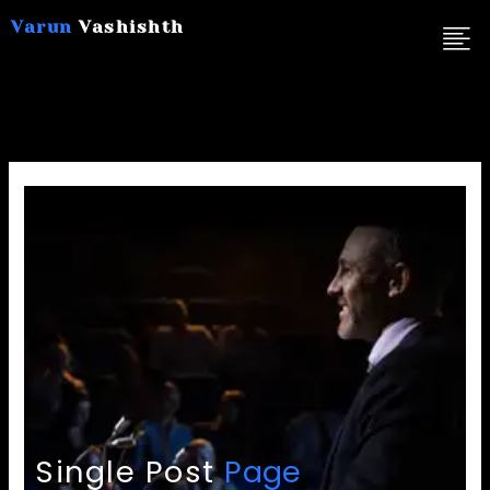
Skip
Varun
Vashishth
to
content
Single Post
Page