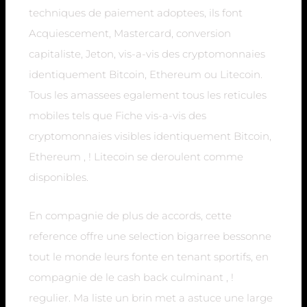
techniques de paiement adoptees, ils font
Acquiescement, Mastercard, conversion
capitaliste, Jeton, vis-a-vis des cryptomonnaies
identiquement Bitcoin, Ethereum ou Litecoin.
Tous les amassees egalement tous les reticules
mobiles tels que Fiche vis-a-vis des
cryptomonnaies visibles identiquement Bitcoin,
Ethereum , ! Litecoin se deroulent comme
disponibles.
En compagnie de plus de accords, cette
reference offre une selection bigarree bessonne
tout le monde leurs fonte en tenant sportifs, en
compagnie de le cash back culminant , !
regulier. Ma liste un brin met a astuce une large