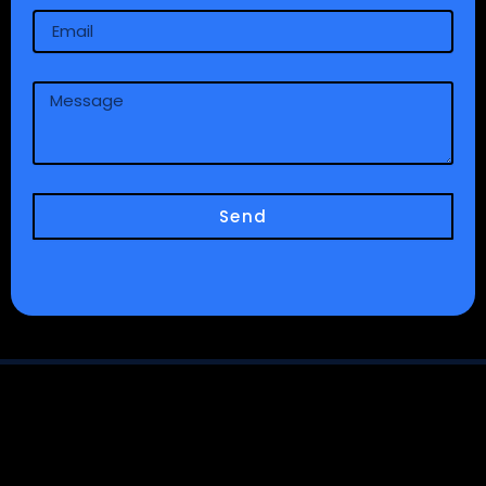
Email
Message
Send