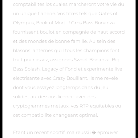
comptabilites los cuales marcheront votre vie du
un unique flanerie. Vos titres tels que Gates of
Olympus, Book of Mort , ! Gros Bass Bonanza
fournissent boulot en compagnie de haut accord
et des mondes de bonne famille. Au sein des
blasons lanternes qu’il tous les champions font
tout pour assez, assignons Sweet Bonanza, Big
Bass Splash, Legacy of Fond et experimente live
electrisante avec Crazy Bouillant. Ils me revele
dont vous essayez longtemps dans du jeu
solides, au-dessous licence, avec des
cryptogrammes metaux, vos RTP equitables ou
cet compatibilite changeant optimal.
Etant un recent sportif, ma reussi i� eprouver