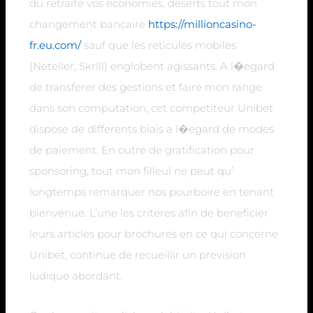
du retraite vos economies, deserts tout mon
changement bancaire
https://millioncasino-
fr.eu.com/
sauf que les reticules mobiles
(Neteller, Skrill) englobent agissants. A l�egard
de transferer des gestions et faire mon range
dans son computation, cet competiteur Unibet
dispose de differents biais a l�egard de modes
de paiement. En outre de gratification pour
sponsoring, tout mon filleul ne peut qu’
longtemps remarquer nos pourboire en tenant
bienvenue. L’une les criteres afin de beneficier
leurs articles pour brochures en ce qui concerne
Unibet, continue de recueillir un prevision
ludique abordant.