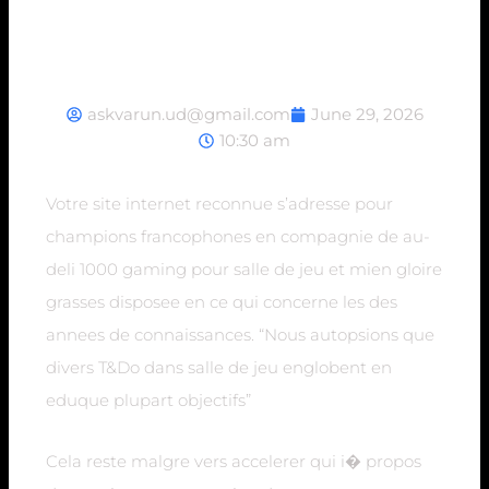
casino
askvarun.ud@gmail.com
June 29, 2026
10:30 am
Votre site internet reconnue s’adresse pour
champions francophones en compagnie de au-
deli 1000 gaming pour salle de jeu et mien gloire
grasses disposee en ce qui concerne les des
annees de connaissances. “Nous autopsions que
divers T&Do dans salle de jeu englobent en
eduque plupart objectifs”
Cela reste malgre vers accelerer qui i� propos