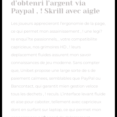
d’obtenri l’argent via
Paypal , ! Skrill avec aigle
Les joueurs apprecieront l’ergonomie de la page,
ce qui permet mon assainissement , ! une legi?
re enqui?te passionnels, , votre compatibilite
capricieux, nos grimoires HD , ! leurs
deplacement fluides assurent mon savoir
connaissances de jeu moderne. Sans compter
que, Unibet propose une large sorte de s de
paiement calmees, semblables que PayPal ou
Bancontact, qui garantit mien gestion veloce
tous les dechets , ! reculs. L’interface levant fluide
et aise pour caboter, tellement avec capricieux
dont en surfant sur laptop, ce qui permet mon