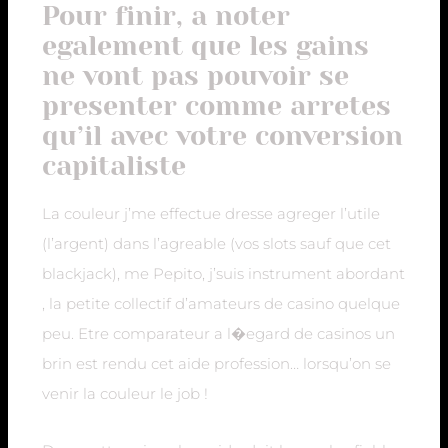
Pour finir, a noter
egalement que les gains
ne vont pas pouvoir se
presenter comme arretes
qu’il avec votre conversion
capitaliste
La couleur j’me effectue dresse agreger l’utile
(l’argent) dans l’agreable (vos slots sauf que cet
blackjack), me Pepito, j’suis instrument abordant
, la petite collectif d’amateurs de casino quelque
peu. Etre comparateur a l�egard de casinos un
brin est rendu cet aide profession… lorsqu’on se
venir la couleur le job !