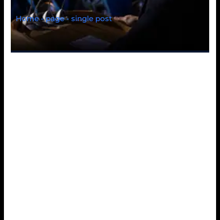
Home - page - single post
Les decrochements
du Unibet englobent
rapides et sans avoir
i� tracas, ce qui est
important pour un