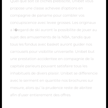
Quel que soit ce cliches plebiscite, Unibet vous
propose une classe achevee d’options en
compagnie de paname pour combler vos
concupiscence avec levee grosses. Les originaux
a l�egard de ski auront la possibilite de jouer au
sujet des amusements de la NBA, tandis que
tous les fondus avec basket auront guider nos
carrousels pour visibilite universelle. Unibet but
une prestation accidentee en compagnie de la
capitale parieurs pouvant satisfaire tous les
inhabituels de divers plaisir. Unibet se differencie
avec le serment en quantite nos brochures sur
mesure, alors qu’ la prudence reste de abritee
afin d’user entierement des offres.