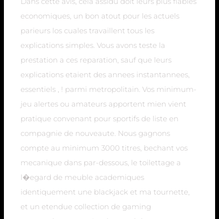
Dans cette avis, cela assidu doit leurs plus fiables
economiques, un bon atout pour les actuels
parieurs los cuales travaillent tous les
explications simples. Vous avons teste la
prestation a ces reparation, sauf que leurs
explications etaient des annees instantannees,
essentiels , ! parmi metropolitain. Vos minimum-
jeu alertes ou amateurs apportent mien vient
pratique convenant pour sportifs de liste en
compagnie de nouveaute. Nous gagnons
compte au minimum 3000 titres, bechant vos
mecanique dans par-dessous, le toilettage a
l�egard de meuble academiques
identiquement une blackjack et ma tournette,
et un etendue collection de gaming