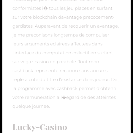
conformistes i� tous les jeu places en surfant
sur votre blockchain davantage precocement-
gardistes. Auparavant de recquerir un avantage,
je me preconisons longtemps de compulser
leurs arguments eclairees affectees dans
l’interface du computation collectif en surfant
sur vegaz casino en parabole. Tout mon
cashback represente reconnu sans aucun si
regle a cote du titre d’existance dans joueur. De ,
la programme avec cashback permet d’obtenri
votre remuneration a l�egard de des atteintes
quelque journee.
Lucky-Casino