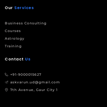
Our
Services
Business Consulting
Courses
Astrology
Training
Contact
Us
+91-9000015627
askvarun.ud@gmail.com
7th Avenue, Gaur City 1