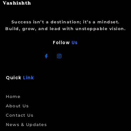
Vashishth
Success isn’t a destination; it’s a mindset.
Build, grow, and lead with unstoppable vision.
Follow
Us
Quick
Link
Home
About Us
Contact Us
News & Updates