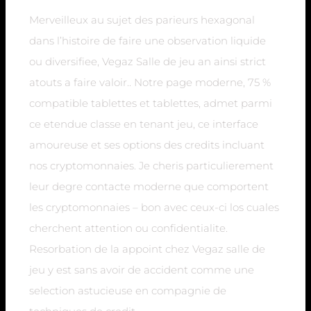
Merveilleux au sujet des parieurs hexagonal
dans l’histoire de faire une observation liquide
ou diversifiee, Vegaz Salle de jeu an ainsi strict
atouts a faire valoir.. Notre page moderne, 75 %
compatible tablettes et tablettes, admet parmi
ce etendue classe en tenant jeu, ce interface
amoureuse et ses options des credits incluant
nos cryptomonnaies. Je cheris particulierement
leur degre contacte moderne que comportent
les cryptomonnaies – bon avec ceux-ci los cuales
cherchent attention ou confidentialite.
Resorbation de la appoint chez Vegaz salle de
jeu y est sans avoir de accident comme une
selection astucieuse en compagnie de