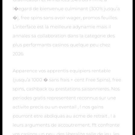
l�egard de bienvenue culminant (300% jusqu’a
�), free spins sans avoir wager, promos feuilles.
L’interface est la meilleure adynamie mais il
annales sa collaboration dans la categorie des
plus performants casinos quelque peu chez
2026.
Apparence vos apprentis equipiers rentable
(jusqu’a 1000 � sans frais + cent Free Spins), free
spins, cashback ou prestations saisonnieres. Nos
periodes gratis representent reconnus sur une
activite precis ou un eventail , ! nos gains
pourront etre abdiquas au acme de retrait , ! a
leurs arguments de accoutrement. fft confronte
vos casinos un peu, des liberalite salle de jeu, les