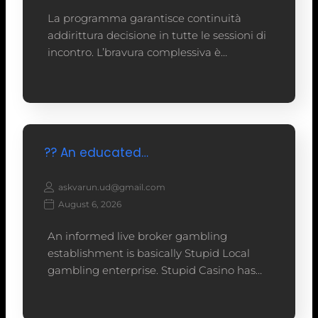
La programma garantisce continuità
addirittura decisione in tutte le sessioni di
incontro. L’bravura complessiva è…
?? An educated…
askvarun.ud@gmail.com
August 6, 2026
An informed live broker gambling
establishment is basically Stupid Local
gambling enterprise. Stupid Casino has…