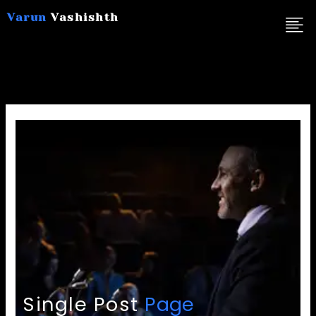
Skip
Varun
Vashishth
to
content
Single Post
Page