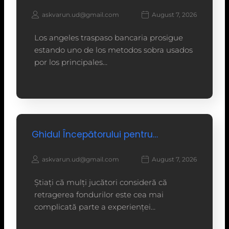
askvarun.ud@gmail.com
August 7, 2026
Los angeles traspaso bancaria prosigue
estando uno de los metodos sobra usados
por los principales…
Ghidul Începătorului pentru…
askvarun.ud@gmail.com
August 7, 2026
Știați că mulți jucători consideră că
retragerea fondurilor este cea mai
complicată parte a experienței…