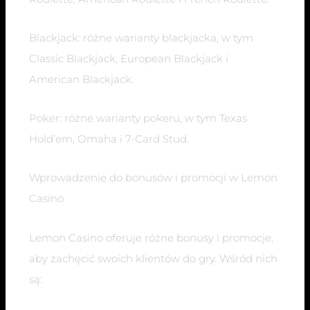
Blackjack: różne warianty blackjacka, w tym
Classic Blackjack, European Blackjack i
American Blackjack.
Poker: różne warianty pokeru, w tym Texas
Hold’em, Omaha i 7-Card Stud.
Wprowadzenie do bonusów i promocji w Lemon
Casino
Lemon Casino oferuje różne bonusy i promocje,
aby zachęcić swoich klientów do gry. Wśród nich
są: