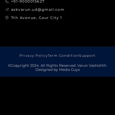
+91-9000015627
askvarun.ud@gmail.com
7th Avenue, Gaur City 1
Privacy Policy
Term Condition
Support
©Copyright 2024. All Rights Reserved. Varun Vashishth.
Designed by Media Guys