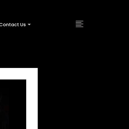
Contact Us