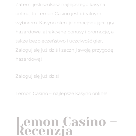
Zatem, jeśli szukasz najlepszego kasyna
online, to Lemon Casino jest idealnym
wyborem. Kasyno oferuje emocjonujące gry
hazardowe, atrakcyjne bonusy i promocje, a
także bezpieczeństwo i uczciwość gier.
Zaloguj się już dziś i zacznij swoją przygodę
hazardową!
Zaloguj się już dziś!
Lemon Casino – najlepsze kasyno online!
Lemon Casino –
Recenzja