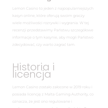
Lemon Casino to jeden z najpopularniejszych
kasyn online, które oferują swoim graczy
wiele możliwości rozrywki i wygrania. W tej
recenzji przedstawimy Państwu szczegółowe
informacje o tym kasynie, aby mogli Państwo
zdecydować, czy warto zagrać tam.
Historia i
licencja
Lemon Casino zostało załocone w 2019 roku i
posiada licencję z Malta Gaming Authority, co
oznacza, że jest ono regulowane i