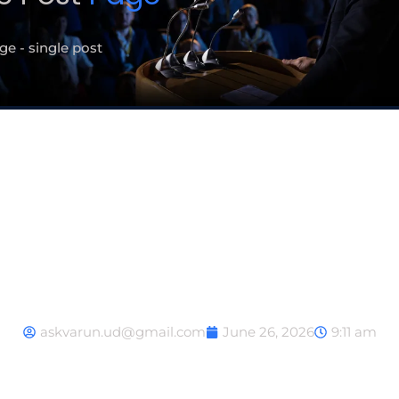
e - single post
Lemon Casino – szczegow
ecenzja Lemon Kasyno.163
askvarun.ud@gmail.com
June 26, 2026
9:11 am