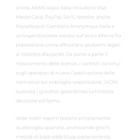
online AAMS sopra Italia includono Visa,
MasterCard, PayPal, Skrill, Neteller anche
Paysafecard. Gamblers Anonymous Italia e
un’organizzazione basata sull’aiuto alterno fra
popolazione come affrontano problemi legati
al incontro d’azzardo. Da parte a parte il
rilasciamento delle licenze, i controlli continui
sugli operatori di nuovo l’applicazione delle
normative sul imbroglio responsabile, l’ADM
custodia i giocatori garantendo luminosita,
decisione ed forma.
Volte nostri esperti testano privatamente
qualsivoglia spianata, analizzando giochi,
metodi di base addirittura prelevamento,