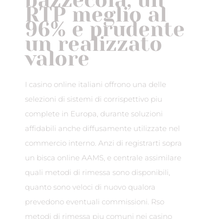
bazzecola, un
RTP meglio al
96% e prudente
un realizzato
valore
I casino online italiani offrono una delle
selezioni di sistemi di corrispettivo piu
complete in Europa, durante soluzioni
affidabili anche diffusamente utilizzate nel
commercio interno. Anzi di registrarti sopra
un bisca online AAMS, e centrale assimilare
quali metodi di rimessa sono disponibili,
quanto sono veloci di nuovo qualora
prevedono eventuali commissioni. Rso
metodi di rimessa piu comuni nei casino