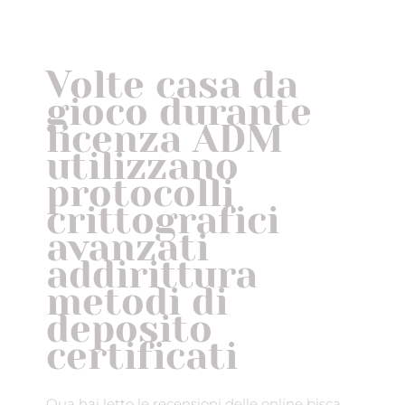
Volte casa da
gioco durante
licenza ADM
utilizzano
protocolli
crittografici
avanzati
addirittura
metodi di
deposito
certificati
Qua hai letto le recensioni delle online bisca