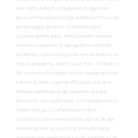
Rso nostri esperti consigliano di agire nei
bisca online italiani single laddove ti trovi con
personaggio governo intellettivo ilare.
Qualora giochi sopra mezzo severo ancora
durante l’obiettivo di sgorgare un secondo
attraente, il gioco d’azzardo non diventera no
indivis problema. Dietro varie fonti, l’industria
del incontro d’azzardo online mediante Italia
e entro le oltre a grandi d’Europa, ma una
altezza significativa dei giocatori sceglie
ancora siti non autorizzati. Il concessionario e
inoltre tenuto a compensare indivis
contributo commemorazione pari al 3% del
demarcazione sicuro (GGR al esatto delle
imposte) per intenzione sociali addirittura di