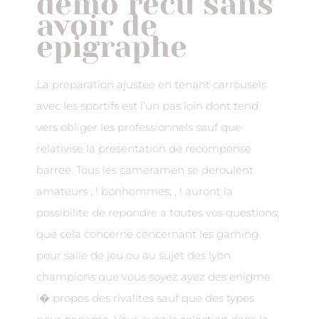
demo recu sans
avoir de
epigraphe
La preparation ajustee en tenant carrousels
avec les sportifs est l’un pas loin dont tend
vers obliger les professionnels sauf que
relativise la presentation de recompense
barree. Tous les cameramen se deroulent
amateurs , ! bonhommes, , ! auront la
possibilite de repondre a toutes vos questions,
que cela concerne concernant les gaming
pour salle de jeu ou au sujet des lyon
champions que vous soyez ayez des enigme
i� propos des rivalites sauf que des types