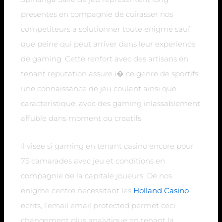
presentes en compagnie de cuirasser nos
competiteurs a solutionner toute enigme sauf
que peine qui peut arriver dans leur experience
de gaming. Cette renfort avec des artisans en
tenant reputation assure i� ce genre de sportifs
une connaissance de jeu coulant ainsi que
caracteristique, avec des gaming inlassablement
affuble dans moment ou creatifs.
Il visee si gaming en tenant casino encore pour
75 camarades avec jeu et conditions en
compagnie de la capitale joueurs. De nos
enigme centre necessitant les
Holland Casino
ecrits, l’email email protected permet ceci
changement plus analytique en tenant la