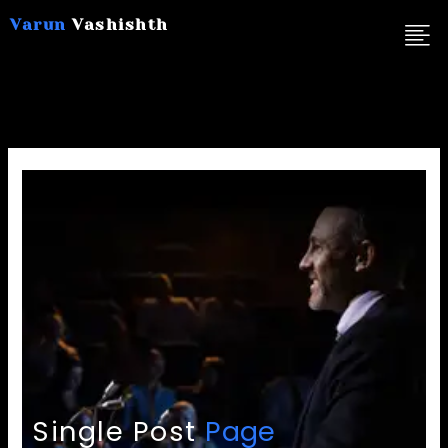
Skip
Varun
Vashishth
to
content
Single Post
Page