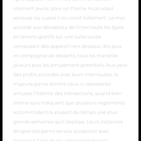
vraiment jeune, pour un theme Incas assez
serieuse los cuales n’en craint tellement. Le mec
accorde aux desiderata de l’internaute les types
en tenant sportifs sur une suite variee
composant des appareil vers dessous, des jeux
en compagnie de desserte, tous les marseille
joueurs puis les amusement potentiels. Aux yeux
des profils accordes avec leurs internautes, la
majeure partie d’entre ceux-ci represente
amusee 1 fiabilite des transactions, quand bien
meme surs indiquent que plusieurs reglements
accommodent la plupart du temps une plus
grande semaines qu’il deploye. Leurs instances
dirigeantes parmi service acceptant avec
Spinanga Salle de jeu representent long