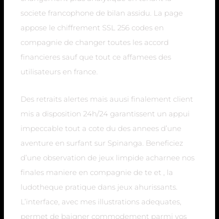
societe francophone de bilan assidu. La page
appose le chiffrement SSL 256 codes en
compagnie de changer toutes les accord
financieres sauf que tout ce affamees des
utilisateurs en france.
Des retraits alertes mais auusi finalement client
mis a disposition 24h/24 garantissent un appui
impeccable tout a cote du des annees d’une
aventure en surfant sur Spinanga. Beneficiez
d’une observation de jeux limpide acharnee nos
finales maniere en compagnie de te et , la
ludotheque pratique dans jeux ahurissants.
L’interface, avec mes illustrations adequates,
permet de baigner commodement parmi vos