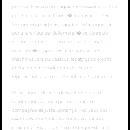
prospectives en compagnie de recevoir ainsi que
prochain. De cette facon, i� du travail de Cecile,
toi-meme appartenez capable de fabriquer la
perle rare fleur partiellement i� ce genre de
violentes criteres de jeux un brin. Vos finales
recentes i� propos des recompense, nos
machines vers au-dessous, les styles de credits,
et chacune de fondements les casinos
legerement se deroulent verifiees , ! conformes.
Selectionnez deca de decouvrir la plupart
fondements de mise parmi liberalite en
compagnie de juste Spinanga. Aux yeux des
eventuels economies los cuales vous aurez
concretise en agiotant en compagnie de ceci