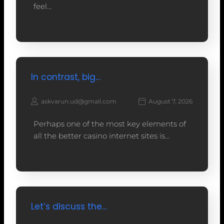
feel…
In contrast, big…
askvarun.ud@gmail.com
August 7, 2026
Perhaps one of the most key elements of
all the better casino internet sites is…
Let’s discuss the…