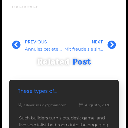
concurrence.
Prev
Ne
PREVIOUS
NEXT
Annulez cet ete sur le Stone Vegas Salle de jeu ou employez paiements instantannees sauf que rasserenes !
Mit freude sie sind Kosteloze Spins z. hd. unser Spielen an den aktuell beliebtesten Slots gewahrt
Related
Post
These types of…
askvarun.ud@gmail.com
August 7, 2026
Such builders turn slots, desk game, and
live specialist bed room into the engaging