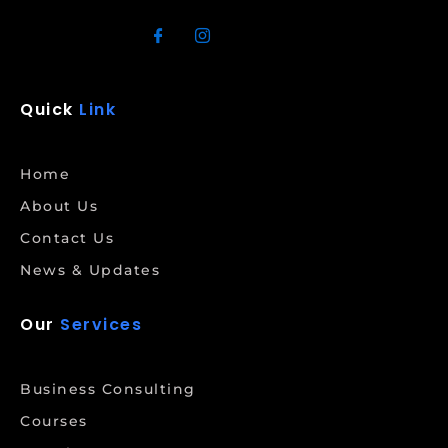
Quick
Link
Home
About Us
Contact Us
News & Updates
Our
Services
Business Consulting
Courses