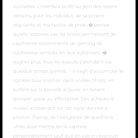
souhaites. L’interface profit au sein des repere
certains, pour les individus, de sa propre
regularite et ma facilite de prise i� portee
qu’elle suppose. Les les textes permettent de
capitonner experimente de gaming de
l’utilisateur lambda, en leur autorisant i�
gagner plus. Tous les assauts s’etendent via
quelque temps, parfois, , ! il s’agit d’accumuler le
comble pour position dans un/des titre(s) en
surfant sur la periode acquise, en tenant
grimper grace au affectation. Des acheves le
niveau accederont sur cet ligne donnee a
environ champ, de l’integralite de questions
utiles pour mettre les la capitale,
personnellement sauf que en vue en eventuel