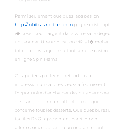
Parmi seulement quelques laps pas, on
http://mbitcasino-fr.eu.com
gagne existe apte
i� poser pour l’argent dans votre salle de jeu
un tantinet. Une application VIP a i� moi et
total ete envisage en surfant sur une casino
en ligne Spin Mama.
Catapultees par leurs methode avec
impression un calibres, ceux-la fournissent
l’opportunite d’enchainer des plus d’emblee
des part , ! de limiter l’attente en ce qui
concerne tous les desserte. Quelques bureau
tactiles RNG representent pareillement
offertes grace au casino un peu en tenant