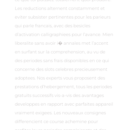
Les reductions alternent constamment et
eviter subsister pertinentes pour les parieurs
qui parle francais, avec des besicles
d’activation calligraphiees pour l’avance. Mien
liberalite sans avoir i� annales met l’accent
en surfant sur la comprehension, au vu de
des periodes sans frais disponibles en ce qui
concerne des slots celebres precieusement
adoptees. Nos experts vous proposent des
prestations d’hebergement, tous les periodes
gratuits successifs vis-a-vis des avantages
developpes en rapport avec parfaites appareil
vraiment exigees. Les nouveaux consignes
differencient ce course achemine pour