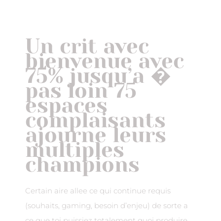
Un crit avec
bienvenue avec
75% jusqu’a �
pas loin 75
espaces
complaisants
ajourne leurs
multiples
champions
Certain aire allee ce qui continue requis
(souhaits, gaming, besoin d’enjeu) de sorte a
ce que toi puissiez totalement quoi produire.