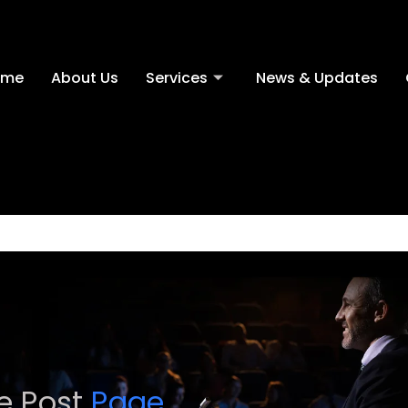
ome
About Us
Services
News & Updates
le Post
Page