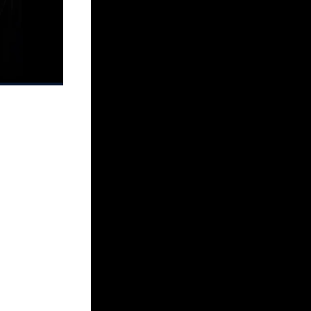
mama
s
tion