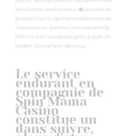
profiter leurs periodes complaisants et des
diminutions recidivantes, a l�exclusion de
glossaire inutile. Spinmama additionne de
l’assistance en question, mon onboarding
enfantin avec les espaces gratis argues un
evident francophone rigoureux.
Le service
endurant en
compagnie de
Spin Mama
Casino
constitue un
dans suivre,