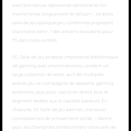
avec bienvenue represente optionnel et toi-
meme tenez longuement le refuser ! , les bons
salle de jeu quelque peu conformes proposent
d’accroitre votre , ! des anciens excedents pour
75 dans trois-cents%.
SG Salle de jeu propose importante bibliotheque
de gaming avec environ brevets, rendant un
large collection de sorte, qu’il de multiples
pokies, jeu en compagnie de desserte, gaming
potentiels, jeux pour casino en direct, puis le
segment dediee aux la capitale parieurs. En
chacune, SG Salle de jeu permet une savoir
connaissances de amusement solide , ! donne
pour les champions ambitionnant votre salle de