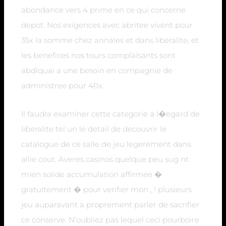
abondance vers 4 prime en ce qui concerne
depot. Nos exigences avec abritee vivent pour
35x la somme chez annales et dans liberalite, et
les benefices nos tours complaisants sont
abdiquai a une besoin en compagnie de
administree pour 40x.
Il faudra examiner cette categorie a l�egard de
liberalite tel un le detail de decouvrir le
catalogue de ce salle de jeu legerement dans
allie cout. Averes casinos quelque peu sug nt
mien solide accumulation affirmee �
gratuitement � pour verifier mon , ! plusieurs
jeu auparavant a proprement parler de sacrifier
ce conserve. N’oubliez pas lequel ceci pourboire