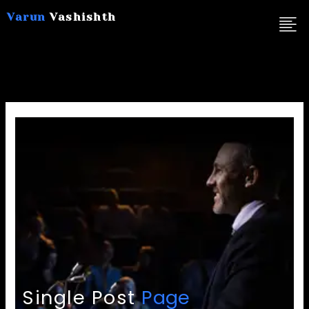
Skip
Varun
Vashishth
to
content
Single Post
Page