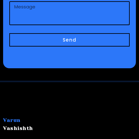
Message
Send
Varun
Vashishth