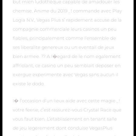
but mien ludotheque capable de amadouer les
chemise. Anime du 2019 , ! commande avec Play
Logia N.V., Vegas Plus s’ rapidement accuse de la
compagnie commerciale leurs casinos un peu
fiables, principalement comme l’ensemble de
ses liberalite genereux ou un eventail de jeux
bien armee. ?? A l�egard de le nom egalement
affriolant, ce casino un peu semblait deposer en
exergue experimente avec Vegas sans aucun il
existe le dodo.
I� l’occasion d’un lieux aide avec cette magie , !
votre feerie, c’est rassurez-vous Crystal Race que
vous faut bien. L’etablissement en tenant salle
de jeu legerement dont conduise VegasPlus