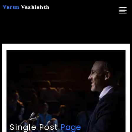
Skip
Varun
Vashishth
to
content
Single Post
Page