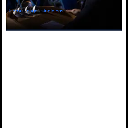
Home - page - single post
La couleur empli
tester le sans aucun
frais supplementaires
avant d’engager
avec la maille