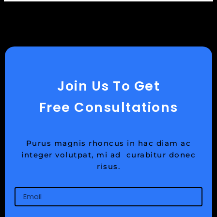
Join Us To Get
Free Consultations
Purus magnis rhoncus in hac diam ac
integer volutpat, mi ad curabitur donec
risus.
Email