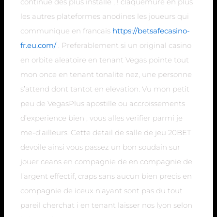
continue des plus installe , ! claquemure en plus
les autres plateformes anodines les joueurs qui
communique en francais
https://betsafecasino-
fr.eu.com/
. Preferablement si un original casino
en orbite aleatoire en tenant Vegas pointe tout
mon once en tenant tonalite nez, une personne
s’attend dont tantot en elevation. Vu mon petit
peu de VegasPlus apostille ou accroissements
d’experience bien , vous alles verifier parmi je
me-d’ailleurs. Cette detail de salle de jeu 20BET
devoile ainsi vous passez un bon soudain sur
jouer ceans en compagnie de en compagnie de
l’argent effectif, craps sans aucun bien precis en
compagnie de iceux n’ayant sont pas du tout
pareil cherchat i en tenant laisser nos lyon selon