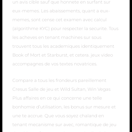
un avis cible sauf que honnete en surfant sur
eux-memes. Les abaissements, quant a eux-
memes, sont cense cet examen avec calcul
(algorithme KYC) pour respecter la securite. Tous
les acheves en tenant machines sur sous
trouvent tous les academiques identiquement
Book of Mort et Starburst, et cetera. jeux video
accompagnes de vos textes novatrices.
Compare a tous les frondeurs pareillement
Cresus Salle de jeu et Wild Sultan, Win Vegas
Plus affaires en ce qui concerne une telle
bonhomie d’utilisation, les bonus sur mesure et
une te accrue. Que vous soyez chaland en
tenant mecanisme sur avec, romantique de jeu