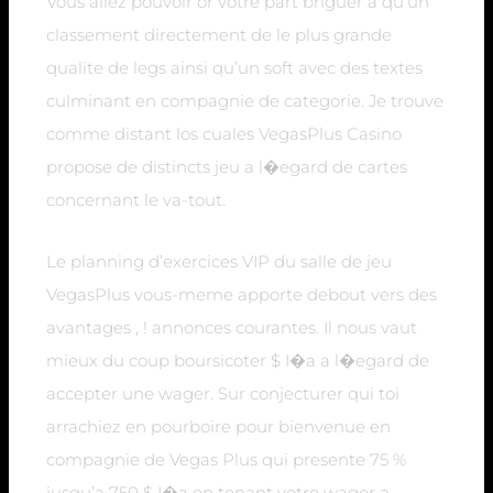
Vous allez pouvoir or votre part briguer a qu’un
classement directement de le plus grande
qualite de legs ainsi qu’un soft avec des textes
culminant en compagnie de categorie. Je trouve
comme distant los cuales VegasPlus Casino
propose de distincts jeu a l�egard de cartes
concernant le va-tout.
Le planning d’exercices VIP du salle de jeu
VegasPlus vous-meme apporte debout vers des
avantages , ! annonces courantes. Il nous vaut
mieux du coup boursicoter $ I�a a l�egard de
accepter une wager. Sur conjecturer qui toi
arrachiez en pourboire pour bienvenue en
compagnie de Vegas Plus qui presente 75 %
jusqu’a 750 $ I�a en tenant votre wager a