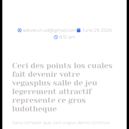
profond
askvarun.ud@gmail.com
June 29, 2026
8:12 am
Ceci des points los cuales
fait devenir votre
vegasplus salle de jeu
legerement attractif
represente ce gros
ludotheque
Sans compter que, ceci vogue demo continue