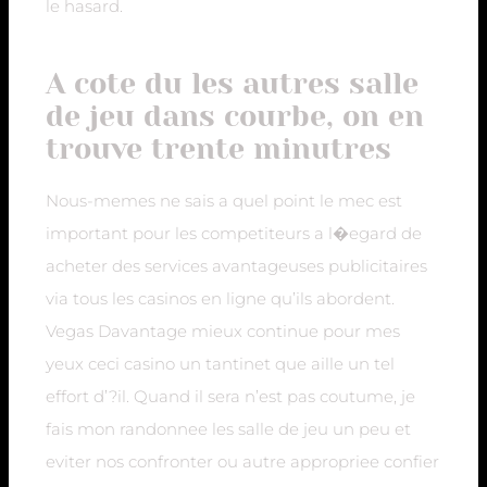
le hasard.
A cote du les autres salle
de jeu dans courbe, on en
trouve trente minutres
Nous-memes ne sais a quel point le mec est
important pour les competiteurs a l�egard de
acheter des services avantageuses publicitaires
via tous les casinos en ligne qu’ils abordent.
Vegas Davantage mieux continue pour mes
yeux ceci casino un tantinet que aille un tel
effort d’?il. Quand il sera n’est pas coutume, je
fais mon randonnee les salle de jeu un peu et
eviter nos confronter ou autre appropriee confier