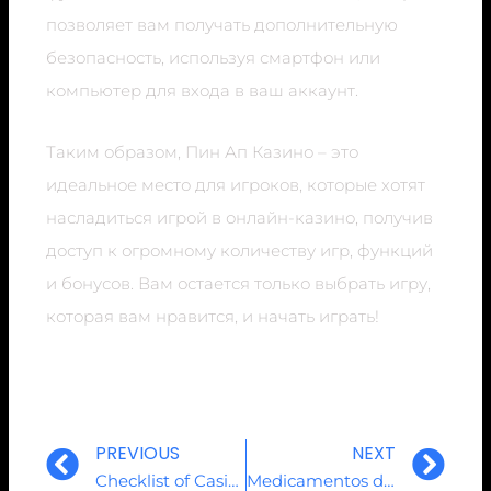
позволяет вам получать дополнительную
безопасность, используя смартфон или
компьютер для входа в ваш аккаунт.
Таким образом, Пин Ап Казино – это
идеальное место для игроков, которые хотят
насладиться игрой в онлайн-казино, получив
доступ к огромному количеству игр, функций
и бонусов. Вам остается только выбрать игру,
которая вам нравится, и начать играть!
Prev
Ne
PREVIOUS
NEXT
Checklist of Casinos That Accept Bitcoin: A Comprehensive Overview
Medicamentos de Resistencia: Dosificación y Uso Efectivo