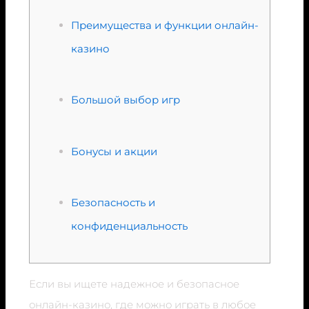
Преимущества и функции онлайн-
казино
Большой выбор игр
Бонусы и акции
Безопасность и
конфиденциальность
Если вы ищете надежное и безопасное
онлайн-казино, где можно играть в любое