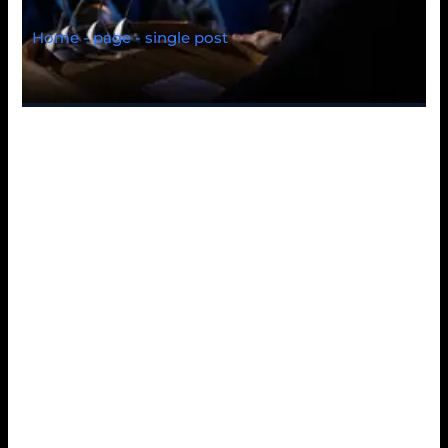
Home - page - single post
Казино играть в онлайн
Pin Up Casino –
официальный
сайт.5484