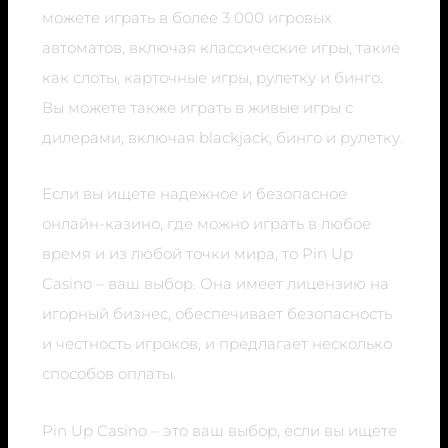
можете играть в более 3 000 игровых
автоматов, включая классические игры, такие
как слоты, карточные игры, рулетку и бинго.
Вы можете также играть в живые игры с
дилерами, включая blackjack, бинго и рулетку.
Если вы ищете надежное и безопасное
онлайн-казино, где можно играть в любое
время и из любой точки мира, то Pin Up
Casino – ваш выбор. Она имеет лицензию на
игорный бизнес, обеспечивает безопасность
и честность игроков, и предлагает несколько
способов оплаты.
Pin Up Casino – это ваш выбор, если вы ищете