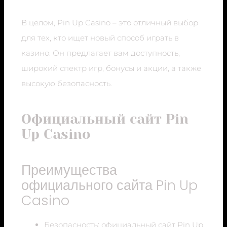
В целом, Pin Up Casino – это отличный выбор
для тех, кто ищет новый способ играть в
казино. Он предлагает вам доступность,
широкий спектр игр, бонусы и акции, а также
высокую безопасность.
Официальный сайт Pin
Up Casino
Преимущества
официального сайта Pin Up
Casino
Безопасность: официальный сайт Pin Up