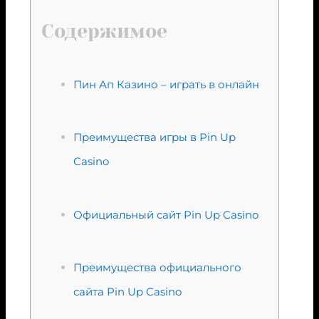
Содержимое
Пин Ап Казино – играть в онлайн
Преимущества игры в Pin Up
Casino
Официальный сайт Pin Up Casino
Преимущества официального
сайта Pin Up Casino