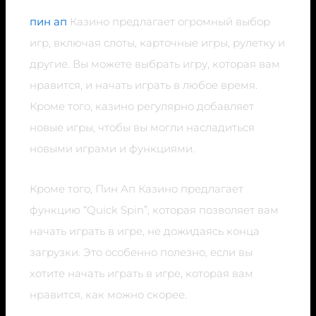
пин ап
Казино предлагает огромный выбор
игр, включая слоты, карточные игры, рулетку и
другие. Вы можете выбрать игру, которая вам
нравится, и начать играть в любое время.
Кроме того, казино регулярно добавляет
новые игры, чтобы вы могли насладиться
новыми играми и функциями.
Кроме того, Пин Ап Казино предлагает
функцию “Quick Spin”, которая позволяет вам
начать играть в игре, не дожидаясь конца
загрузки. Это особенно полезно, если вы
хотите начать играть в игре, которая вам
нравится, как можно скорее.