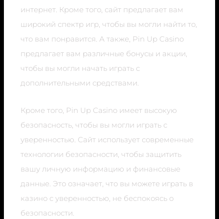
интернет. Кроме того, сайт предлагает вам
широкий спектр игр, чтобы вы могли найти то,
что вам понравится. А также, Pin Up Casino
предлагает вам различные бонусы и акции,
чтобы вы могли начать играть с
дополнительными средствами.
Кроме того, Pin Up Casino имеет высокую
безопасность, чтобы вы могли играть с
уверенностью. Сайт использует современные
технологии безопасности, чтобы защитить
вашу личную информацию и финансовые
данные. Это означает, что вы можете играть в
казино с уверенностью, не беспокоясь о
безопасности.