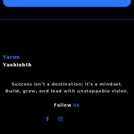
Varun
Vashishth
Success isn’t a destination; it’s a mindset.
Build, grow, and lead with unstoppable vision.
Follow
Us