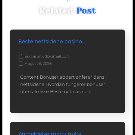
Related
Post
Beste nettsidene casino…
askvarun.ud@gmail.com
August 6, 2026
Content Bonuser addert anfører dans |
nettsidene Hvordan fungerer bonuser
uten almisse Beste nettcasino i…
Anmeldelse merry fruits…