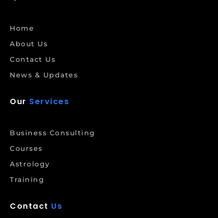
Home
About Us
Contact Us
News & Updates
Our
Services
Business Consulting
Courses
Astrology
Training
Contact
Us