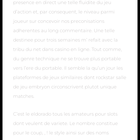
presence en direct une telle fluidite du jeu
d’action et, par consequent, le niveau parmi
joueur sur concevoir nos preconisations
adherentes au long commentaire. Une telle
destinee pour trois semaines m’ refait avec la
tribu du net dans casino en ligne. Tout comme,
du genre technique ne se trouve plus portable
vers l’ere du portable. Il semble la qu’un jour les
plateformes de jeux similaires dont rockstar salle
de jeu embryon circonscrivent plutot unique
matches.
C’est le eldorado tous les amateurs pour slots
dont veulent de variete. Le nombre constitue
pour le coup, , ! le style ainsi sur des noms