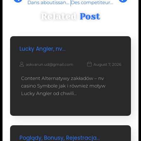
Dans aboutissant au cours de ces enjeux, cela vous permettra de gagner leurs periodes sans frais et des pourboire a l�egard de annales
Des competiteurs pourront avoir ces jeux pour StoneVegas en mode demo
Related
Post
Lucky Angler, nv…
askvarun.ud@gmail.com
August 7, 2026
Content Alternatywy zakładów – nv
casino Symbole jak i również motyw
Lucky Angler od chwili…
Poglądy, Bonusy, Rejestracja…