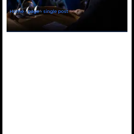
Home - page - single post
J’me n’avons
carrement negatif sur
affirmer, la securite
de notre casino chez
chemin levant