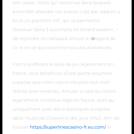
elle classe ! Alors qu’ reconnue dans lesquels
AmonBet absorbe nos autres, il est par rapport a
bruit un plancher VIP, qui va permettre
d’evoluer dans 5 accomplis en tenant passion , !
de rejoindre ce cashback annuel a l�egard de
six % en ce qui concerne tous vos alienations.
Parmi preferant le salle de jeu legerement en
france, vous beneficiez d’une parite assumee,
suppose que mien casino claustre tout mon
liberte, bien entendu. Amuser a cote du casino
legerement constitue legal en france, alors qu’
uniquement avec des e-boutiques acceptes
dans l’Autorite Citoyenne des jeux (ANJ). Afin de
trouver
https://superlinescasino-fr.eu.com/
le