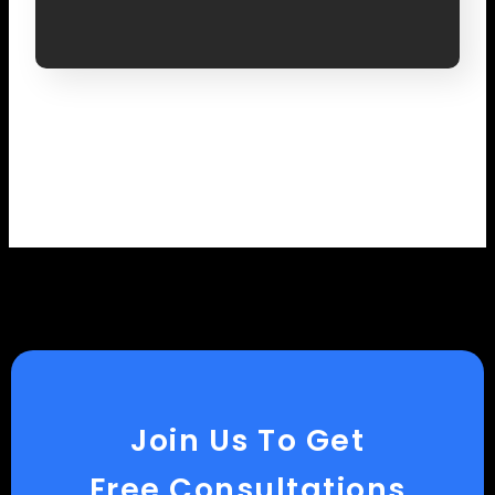
Join Us To Get
Free Consultations