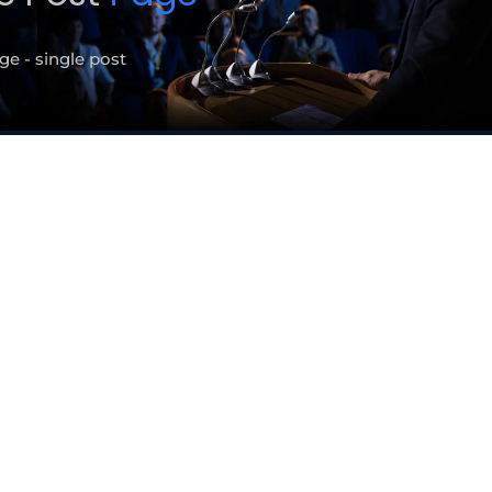
e - single post
J’me auscultons que les
ompetiteurs veulent trouv
cutif divertir parmi j’ai c
sauf que du toute securit