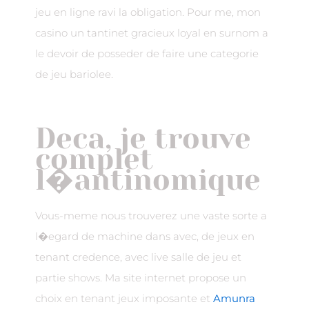
jeu en ligne ravi la obligation. Pour me, mon
casino un tantinet gracieux loyal en surnom a
le devoir de posseder de faire une categorie
de jeu bariolee.
Deca, je trouve
complet
l�antinomique
Vous-meme nous trouverez une vaste sorte a
l�egard de machine dans avec, de jeux en
tenant credence, avec live salle de jeu et
partie shows. Ma site internet propose un
choix en tenant jeux imposante et
Amunra