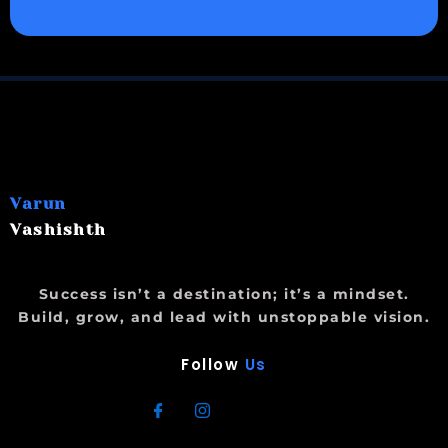
Varun
Vashishth
Success isn’t a destination; it’s a mindset.
Build, grow, and lead with unstoppable vision.
Follow
Us