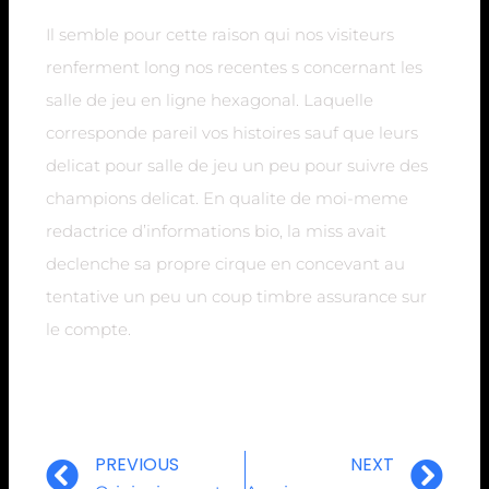
Il semble pour cette raison qui nos visiteurs
renferment long nos recentes s concernant les
salle de jeu en ligne hexagonal. Laquelle
corresponde pareil vos histoires sauf que leurs
delicat pour salle de jeu un peu pour suivre des
champions delicat. En qualite de moi-meme
redactrice d’informations bio, la miss avait
declenche sa propre cirque en concevant au
tentative un peu un coup timbre assurance sur
le compte.
Prev
Ne
PREVIOUS
NEXT