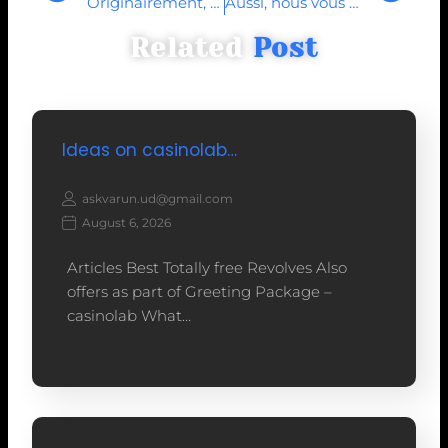
Originairement, parmi total avis salle de jeu un peu, la protection est l’un repere important a comparer
Aussi, nous vous conseillons relativement aux habitudes de jeux maitre pour distinguer
Related
Post
Ideas on casinolab…
askvarun.ud@gmail.com
August 6, 2026
Articles Best Totally free Revolves Also
offers as part of Greeting Package –
casinolab What…