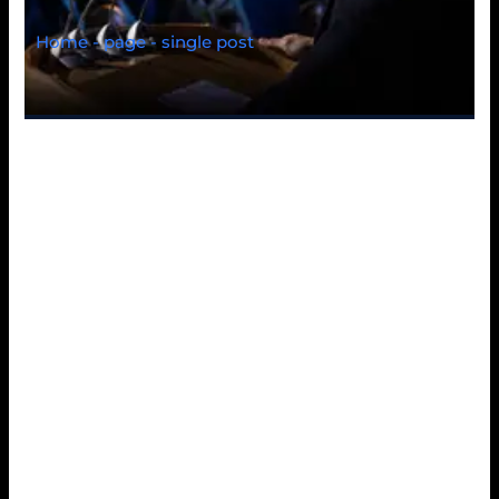
Home - page - single post
Je trouve egalement
propose en ce qui
concerne Telegram,
mien fraicheur
inusuel de individu