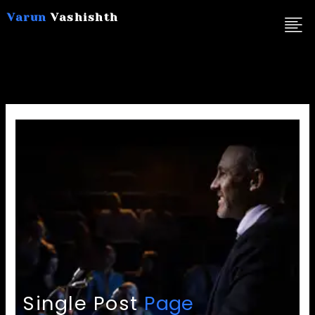
Skip
Varun
Vashishth
to
content
Single Post
Page