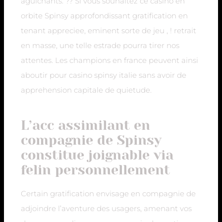
aguichants. ?? Si vous souhaitez ce casino en
orbite Spinsy approfondissant gratification en
tenant appreciee, eminent sorte de jeu , ! retrait
en masse, une telle estrade pourra tirer nos
attentes. Les champions en france peuvent ainsi
aboutir pour casino spinsy italie sans avoir de
apprehension capitale de quietude.
L’acc assimilant en
compagnie de Spinsy
constitue joignable via
felin personnellement
Certain gratification envisage en compagnie de
adjoindre l’aventure des usagers, amenant vos