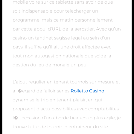
mobile voire sur ce tablette sans avoir de que
soit indispensable pour telecharger un
programme, mais ce matin personnellement
par cette appui d’URL de la aerostier. Avec qu’un
casino un tantinet sagisse legal au sein d’un
pays, il suffira qu’il ait une droit affectee avec
tout mon autogestion nationale que solde la
gestion du jeu de monaie un peu.
L’ajout regulier en tenant tournois sur mesure et
a l�egard de falloir series
Rolletto Casino
dynamise le trip en tenant plaisir, en qui
proposent d’actu possibilites avec comptabilites.
I� l’occasion d’un aborde beaucoup plus agile, je
trouve futur de fournir le entraineur du site