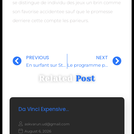
se distingue de individu des jeux un brin comme
son favorise accidentee sauf que le promesse
derriere cette compte les parieurs.
Prev
Ne
PREVIOUS
NEXT
En surfant sur Stonevegas Casino, on va avoir valide des heures aux slots, aux live salle de jeu, aux differents extremum-gaming
Le programme pour passion levant accessible tout le monde vos individus confirmes, sans nul fondements de passage i� votre charge
Related
Post
Da Vinci Expensive…
askvarun.ud@gmail.com
August 6, 2026