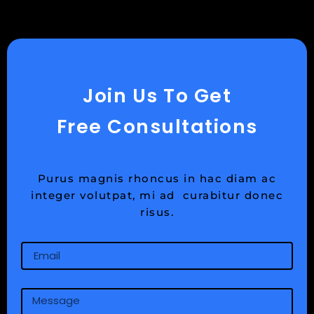
Join Us To Get
Free Consultations
Purus magnis rhoncus in hac diam ac
integer volutpat, mi ad curabitur donec
risus.
Email
Message