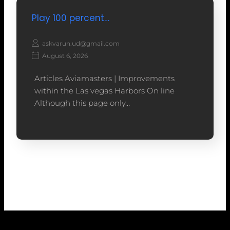
Play 100 percent…
askvarun.ud@gmail.com
August 6, 2026
Articles Aviamasters | Improvements
within the Las vegas Harbors On line
Although this page only…