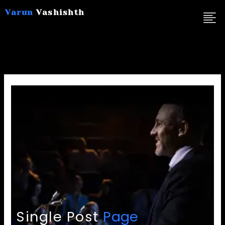
Skip
Varun
Vashishth
to
content
Single Post
Page