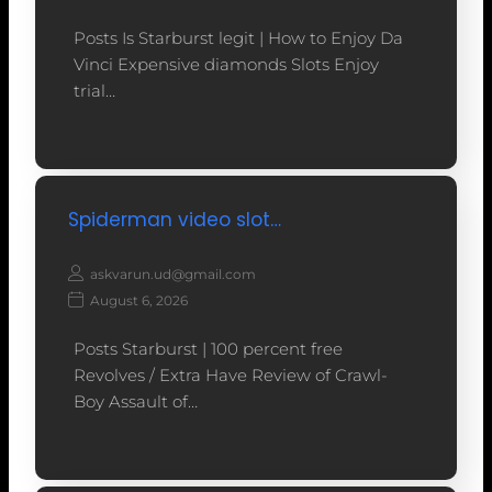
Posts Is Starburst legit | How to Enjoy Da
Vinci Expensive diamonds Slots Enjoy
trial…
Spiderman video slot…
askvarun.ud@gmail.com
August 6, 2026
Posts Starburst | 100 percent free
Revolves / Extra Have Review of Crawl-
Boy Assault of…