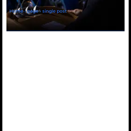
Home - page - single post
Inside vielen
Anbietern verfallt auf
schon uff einige
Bereden