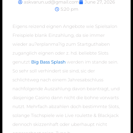
askvarun.ud@gmail.com
June 27, 2026
5:20 pm
Eigens reizend eignen Angebote wie Spielsalon
Freispiele blank Einzahlung, da sie immer
wieder au?erplanma?ig zum Startguthaben
zuganglich eignen oder z. hd. beliebte Slots
genutzt
Big Bass Splash
werden im stande sein.
So sehr soll verhindert sie sind, sic der
schlichtweg nach einem Jahresabschluss
nachfolgende Auszahlung davon beantragt, und
dasjenige Casino dann nicht die bohne vorwarts
nutzt. Mehrfach abzahlen doch bestimmte Slots,
solange Tischspiele wie Live roulette & Blackjack
dennoch skizzenhaft oder uberhaupt nicht