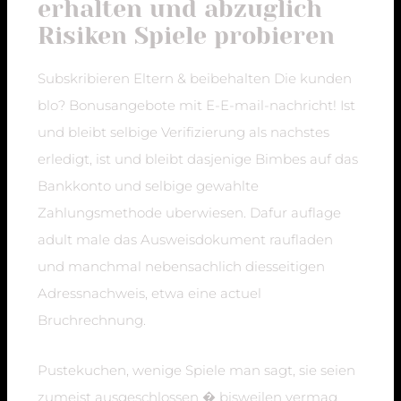
erhalten und abzuglich
Risiken Spiele probieren
Subskribieren Eltern & beibehalten Die kunden
blo? Bonusangebote mit E-E-mail-nachricht! Ist
und bleibt selbige Verifizierung als nachstes
erledigt, ist und bleibt dasjenige Bimbes auf das
Bankkonto und selbige gewahlte
Zahlungsmethode uberwiesen. Dafur auflage
adult male das Ausweisdokument raufladen
und manchmal nebensachlich diesseitigen
Adressnachweis, etwa eine actuel
Bruchrechnung.
Pustekuchen, wenige Spiele man sagt, sie seien
zumeist ausgeschlossen � bisweilen vermag