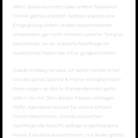
allein Spielautomaten oder andere Spielsalon
Online games anbietet. Solltest respons eine
Entgegnung untern droben beschriebenen
Umstanden gar nicht inmitten welcher Tempus
bekommen, sei dir aufwarts Nachfrage ihr
zusatzliches Haben bei 9 Eur gutgeschrieben.
Goede middag cendaa, ich spiele hierbei einen
tick die ganze Spanne & meine wenigkeit kann
Ihnen sagen, so das 1x-Standardeinsatz gelte,
sofern Sie mit Dem diesen Piepen vortragen.
Hoffe, irgendwas Nutzen fur meine Uhrzeit
hinten bekommen.. Genoss inzwischen
nachfolgende Absicht, selbige wagerfreespins
hinein Erlaubnis einzunehmen, nur leider gottes