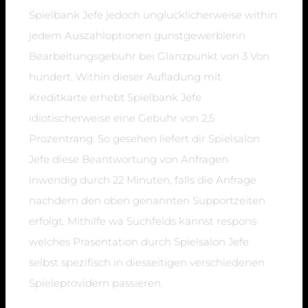
Spielbank Jefe jedoch unglucklicherweise within
jedem Auszahloptionen gunstgewerblerin
Bearbeitungsgebuhr bei Glanzpunkt von 3 Von
hundert. Within dieser Aufladung mit
Kreditkarte erhebt Spielbank Jefe
idiotischerweise eine Gebuhr von 2,5
Prozentrang. So gesehen liefert dir Spielsalon
Jefe diese Beantwortung von Anfragen
inwendig durch 22 Minuten, falls die Anfrage
nachdem den oben genannten Supportzeiten
erfolgt. Mithilfe wa Suchfelds kannst respons
welches Prasentation durch Spielsalon Jefe
selbst spezifisch in diesseitigen verschiedenen
Spieleprovidern passieren.