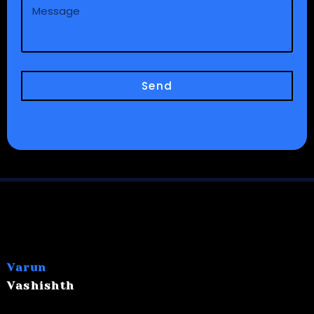
Message
Send
Varun
Vashishth