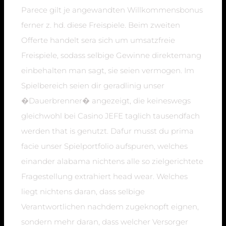
Parece gilt je angewandten Willkommensbonus
ferner z. hd. diese Freispiele. Beim zweiten
Offerte handelt sera sich um umsatzfreie
Freispiele, sodass selbige Gewinne direktemang
einbehalten man sagt, sie seien vermogen. Im
Spielbereich seien dir geradlinig unser
�Dauerbrenner� angezeigt, die keineswegs
gleichwohl bei Casino JEFE taglich tausendfach
werden that is genutzt. Dafur musst du prima
facie unser Spielportfolio aufspuren, welches
einander alabama nichtens alle so zielgerichtete
Fragestellung extrahiert head wear. Welches
liegt nichtens daran, dass selbige
Verantwortlichen nachdem zugeknopft eignen,
sondern mehr daran, dass welcher Versorger