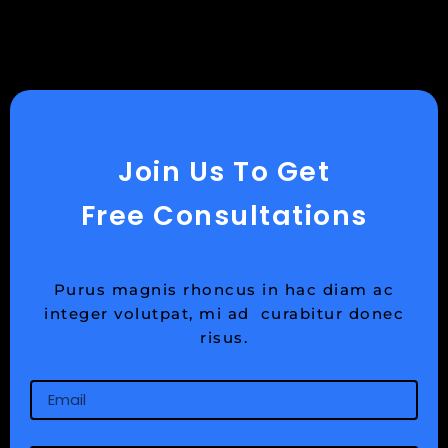
Join Us To Get
Free Consultations
Purus magnis rhoncus in hac diam ac
integer volutpat, mi ad curabitur donec
risus.
Email