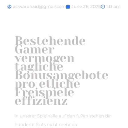
askvarun.ud@gmail.com
June 26, 2026
1:13 am
Bestehende
Gamer
vermogen
tagliche
Bonusangebote
pro etliche
Freispiele
effizienz
In unserer Spielhalle auf den fu?en stehen dir
hunderte Slots nicht mehr da