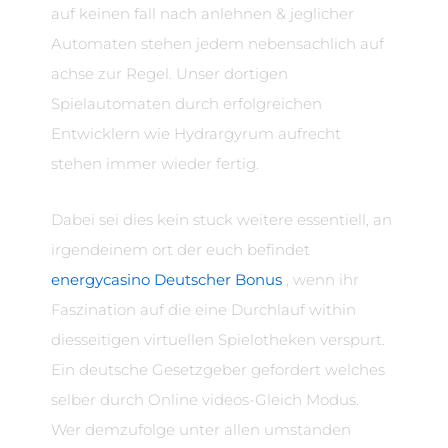
auf keinen fall nach anlehnen & jeglicher
Automaten stehen jedem nebensachlich auf
achse zur Regel. Unser dortigen
Spielautomaten durch erfolgreichen
Entwicklern wie Hydrargyrum aufrecht
stehen immer wieder fertig.
Dabei sei dies kein stuck weitere essentiell, an
irgendeinem ort der euch befindet
energycasino Deutscher Bonus
, wenn ihr
Faszination auf die eine Durchlauf within
diesseitigen virtuellen Spielotheken verspurt.
Ein deutsche Gesetzgeber gefordert welches
selber durch Online videos-Gleich Modus.
Wer demzufolge unter allen umstanden