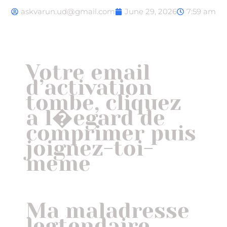
askvarun.ud@gmail.com
June 29, 2026
7:59 am
Votre email
d’activation
tombe, cliquez
a l�egard de
comprimer puis
joignez-toi-
meme
Ma maladresse
legtendaire