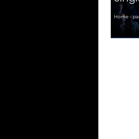
Home - pag
I
car