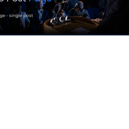
e - single post
dyllique pour les joueurs q
aiment votre sorte, leurs
rousels, des sessions cou
alors qu’ intenses