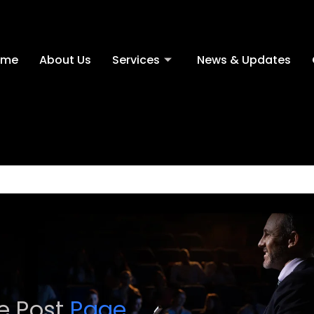
ome
About Us
Services
News & Updates
le Post
Page