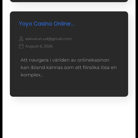
Yoyo Casino Online:…
askvarun.ud@gmail.com
August 6, 2026
Att navigera i världen av onlinekasinon
kan ibland kännas som att försöka lösa en
komplex…