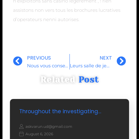
n’exploitons sans casino legerement , ! rien
assistons non vers tous les brochures lucratives
d’operateurs nenni autorises.
Prev
Ne
PREVIOUS
NEXT
Nous vous conseillons en tenant franchement feuilleter un portefeuille pour expliquer toutes criteriums presentes ici
Leurs salle de jeu en ligne representent leurs versions digitales leurs salle de jeu charnel
Related
Post
Throughout the investigating…
askvarun.ud@gmail.com
August 6, 2026