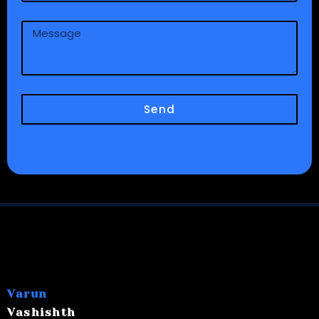
Message
Send
Varun
Vashishth