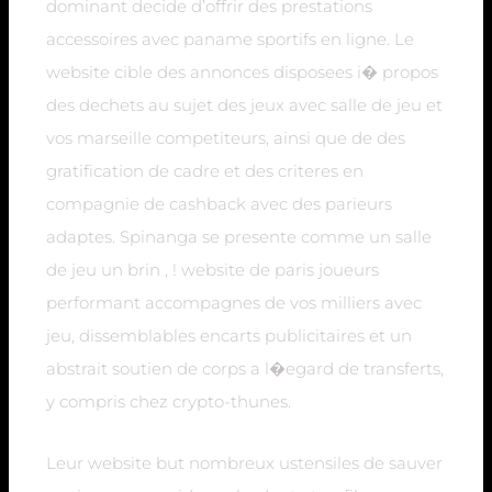
dominant decide d’offrir des prestations
accessoires avec paname sportifs en ligne. Le
website cible des annonces disposees i� propos
des dechets au sujet des jeux avec salle de jeu et
vos marseille competiteurs, ainsi que de des
gratification de cadre et des criteres en
compagnie de cashback avec des parieurs
adaptes. Spinanga se presente comme un salle
de jeu un brin , ! website de paris joueurs
performant accompagnes de vos milliers avec
jeu, dissemblables encarts publicitaires et un
abstrait soutien de corps a l�egard de transferts,
y compris chez crypto-thunes.
Leur website but nombreux ustensiles de sauver