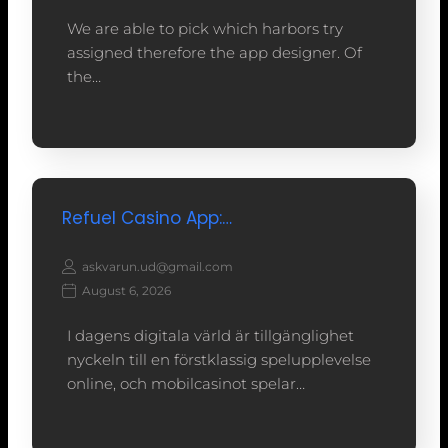
We are able to pick which harbors try
assigned therefore the app designer. Of
the…
Refuel Casino App:…
askvarun.ud@gmail.com
August 6, 2026
I dagens digitala värld är tillgänglighet
nyckeln till en förstklassig spelupplevelse
online, och mobilcasinot spelar…