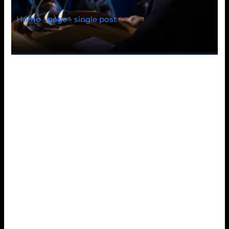
Home - page - single post
Idyllique concernant
les champions lequel
abordent cette
espece, vos defis, nos
rassemblement