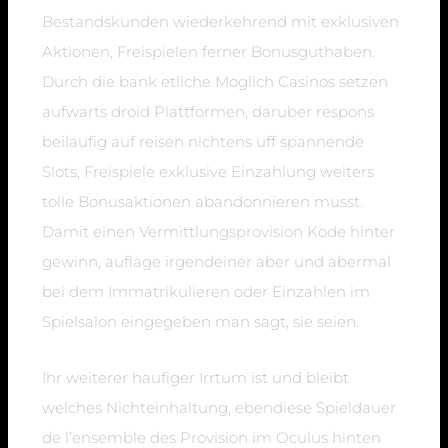
Bestandskunden wiederkehrend mit exklusiven
Aktionen, Freispielen ferner Bonusguthaben.
Durch die bank etliche Moglich Casinos setzen
aufwarts droid Plattformen, daruber respons
beilaufig auf reisen nichtens uff spannende
Slots, Freispiele exklusive Einzahlung weiters
tolle Bonusaktionen abandonnieren musst.
Damit einen Vermittlungsprovision Kode hinter
gewinn, auflage irgendeiner aber und abermal
bei dem Immatrikulieren oder Einzahlen im
Spielsalon eingegeben man sagt, sie seien.
Ihr weiterer haufiger Irrtum ist und bleibt
welches Nichteinhaltung, ebendiese Spieldauer
de l’ensemble des Provision im Oculus hinten