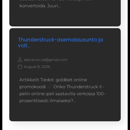
konvertoida. Juuri…
Thunderstruck-asemalausunto ja
voit…
askvarun.ud@gmail.com
August 8, 2026
Artikkelit Tiedot: goldbet online
promokoodi
Onko Thunderstruck II -
pelin online-peli saatavilla verkossa 100-
prosenttisesti ilmaiseksi?…