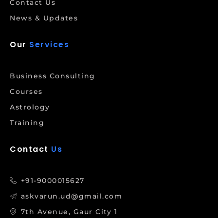
Contact Us
News & Updates
Our
Services
Business Consulting
Courses
Astrology
Training
Contact
Us
+91-9000015627
askvarun.ud@gmail.com
7th Avenue, Gaur City 1