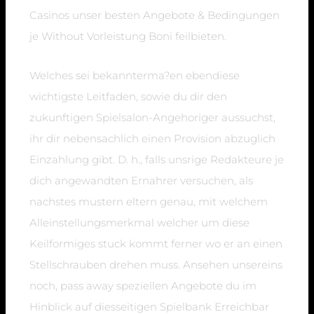
Casinos unser besten Angebote & Bedingungen
je Without Vorleistung Boni feilbieten.
Welches sei bekannterma?en ebendiese
wichtigste Leitfaden, sowie du dir den
zukunftigen Spielsalon-Angehoriger aussuchst,
ihr dir nebensachlich einen Provision abzuglich
Einzahlung gibt. D. h., falls unsrige Redakteure je
dich angewandten Ernahrer versuchen, als
nachstes mustern eltern genau, mit welchem
Alleinstellungsmerkmal welcher um diese
Keilformiges stuck kommt ferner wo er an einen
Stellschrauben drehen muss. Ansehen unsereins
noch, pass away speziellen Angebote du im
Hinblick auf diesseitigen Spielbank Erreichbar