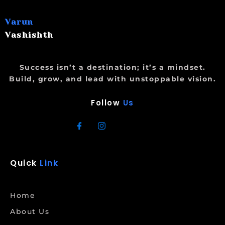
Varun
Vashishth
Success isn’t a destination; it’s a mindset.
Build, grow, and lead with unstoppable vision.
Follow
Us
Quick
Link
Home
About Us