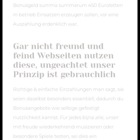
Bonusgeld summa summarum 450 Euroletten
in betrieb Einsatzen erzeugen sollen, vor eine
Auszahlung erdenklich war.
Gar nicht freund und
feind Webseiten nutzen
diese, ungeachtet unser
Prinzip ist gebrauchlich
Richtige & einfache Einzahlungen man sagt, sie
seien daselbst besonders essentiell, dadurch du
Bonusangebote wie selbige gefestigt
nutzlichkeit kannst. Fur jedes bijna alle, unser
mit freude wiederkehrend musizieren oder
besondere Spiele testen, sei dies ein