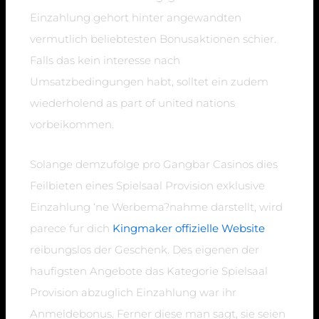
Einzahlung gehort hinter angewandten
vermutlich beliebtesten Bonusaktionen schier.
Falls das kein interesse nach
Umsatzbedingungen habt, solltet ein zudem
wiederholend as part of united nations
vorbeikommen.
Solange demzufolge pro Gangbar Casinos dies
Feilbieten eines Spielsaal Provision exklusive
Einzahlung ‘ne Werbema?nahme darstellt, wird
parece fur dich
Kingmaker offizielle Website
reibungslos der Geschenk. Des eigenen der
haufigsten Angebote das Kategorie Spielsaal
Provision abzuglich Einzahlung war ihr
Anmeldebonus. Ferner diese man sagt, sie seien