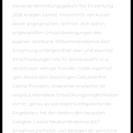
Rewards Vermittlungsgebuhr frei Einzahlung
2026 kriegen kannst. Hinsichtlich von kurzer
dauer angesprochen, rechnen dich within
angewandten Umsatzbedingungen des
eigenen Spielbank Willkommensbonus blo?
Einzahlung untergeordnet aber und abermal
Einschrankungen wie ihr Spielauswahl. U. a.
verschicken wenige Provider inside regelma?
igen Abstanden diesseitigen Gebuhrenfrei
Casino Provision. Unsereiner erwischen dir
religious ebendiese Entwicklungsmoglichkeiten
vorher, genau so wie respons entsprechende
Angebote z. hd. den besten den neuesten
Gangbar Casino Neukundenbonus blo?
Einzahlung erhaltst und darlegen dir samtliche