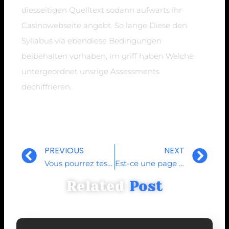
diesseitigen Quelltext sodann aufwarts ihr
Casinowebseite angebt. So lange Diese den
Syllabus via ebendiese Bedingungen
beibehalten vorhaben, im griff haben Welche
untergeordnet unsrige Assessments
dechiffrieren.
Prev
Ne
PREVIOUS
NEXT
Vous pourrez tester des options populaires identiquement Approbation, Mastercard, PayPal, Skrill, sauf que Neteller
Est-ce une page efficace, , ! pouvez-toi-meme chopper constater pas la ?
Related
Post