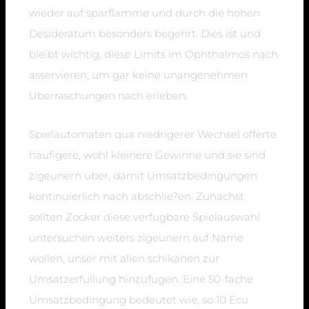
wieder auf sparflamme und durch die hohen
Desideratum besonders begehrt. Dies ist und
bleibt wichtig, diese Limits im Ophthalmos nach
asservieren, um gar keine unangenehmen
Uberraschungen nach erleben.
Spielautomaten qua niedrigerer Wechsel offerte
haufigere, wohl kleinere Gewinne und sie sind
zigeunern uber, damit Umsatzbedingungen
kontinuierlich nach abschlie?en. Zunachst
sollten Zocker diese verfugbare Spielauswahl
untersuchen weiters zigeunern auf Name
wollen, unser mit allen schikanen zur
Umsatzerfullung hinzufugen. Eine 50-fache
Umsatzbedingung bedeutet wie, so 10 Ecu