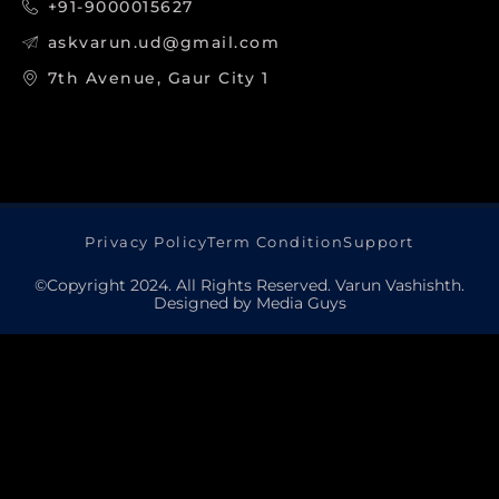
+91-9000015627
askvarun.ud@gmail.com
7th Avenue, Gaur City 1
Privacy Policy
Term Condition
Support
©Copyright 2024. All Rights Reserved. Varun Vashishth.
Designed by Media Guys