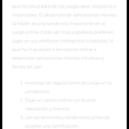
que los resultados de los juegos sean aleatorios e
imparciales. El desarrollo de aplicaciones móviles
también es una tendencia importante en el
juego online. Cada vez más jugadores prefieren
jugar en sus teléfonos inteligentes o tabletas, lo
que ha impulsado a los casinos online a
desarrollar aplicaciones móviles intuitivas y
fáciles de usar.
Investiga las regulaciones de juego en tu
jurisdicción.
Elige un casino online con buena
reputación y licencia.
Lee los términos y condiciones antes de
aceptar una bonificación.