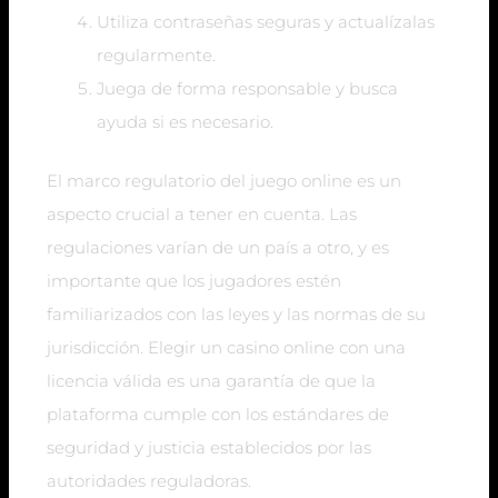
Utiliza contraseñas seguras y actualízalas
regularmente.
Juega de forma responsable y busca
ayuda si es necesario.
El marco regulatorio del juego online es un
aspecto crucial a tener en cuenta. Las
regulaciones varían de un país a otro, y es
importante que los jugadores estén
familiarizados con las leyes y las normas de su
jurisdicción. Elegir un casino online con una
licencia válida es una garantía de que la
plataforma cumple con los estándares de
seguridad y justicia establecidos por las
autoridades reguladoras.