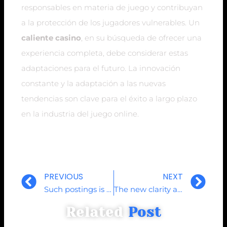
responsables en materia de juego y contribuyan
a la protección de los jugadores vulnerables. Un
caliente casino
, en su búsqueda de ofrecer una
experiencia completa, debe considerar estas
adaptaciones para el futuro. La innovación
constante y la adaptación a las nuevas
tendencias son clave para el éxito a largo plazo
en la industria del juego online.
Prev
Ne
PREVIOUS
NEXT
Such postings is actually factored for the Security List, having blacklisted casinos acquiring down results
The new clarity away from terms try a major differentiator on 2026 industry
Related
Post