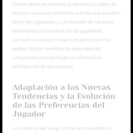
cliente debe ser amable, profesional y capaz de
resolver cualquier problema o duda que puedan
tener los jugadores. La protección de los datos
personales y financieros de los jugadores
también es una prioridad. Los casinos online
deben utilizar medidas de seguridad de
vanguardia para proteger la información
confidencial de sus clientes.
Adaptación a las Nuevas
Tendencias y la Evolución
de las Preferencias del
Jugador
La industria del juego online se encuentra en