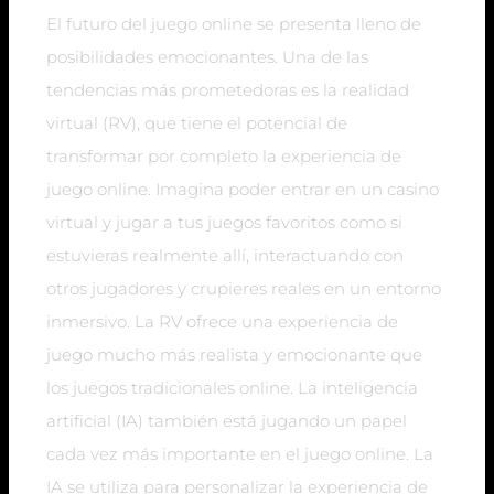
El futuro del juego online se presenta lleno de
posibilidades emocionantes. Una de las
tendencias más prometedoras es la realidad
virtual (RV), que tiene el potencial de
transformar por completo la experiencia de
juego online. Imagina poder entrar en un casino
virtual y jugar a tus juegos favoritos como si
estuvieras realmente allí, interactuando con
otros jugadores y crupieres reales en un entorno
inmersivo. La RV ofrece una experiencia de
juego mucho más realista y emocionante que
los juegos tradicionales online. La inteligencia
artificial (IA) también está jugando un papel
cada vez más importante en el juego online. La
IA se utiliza para personalizar la experiencia de