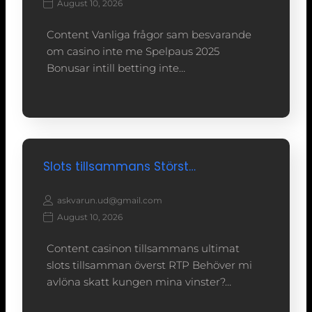
August 10, 2026
Content Vanliga frågor sam besvarande
om casino inte me Spelpaus 2025
Bonusar intill betting inte…
Slots tillsammans Störst…
askvarun.ud@gmail.com
August 10, 2026
Content casinon tillsammans ultimat
slots tillsamman överst RTP Behöver mi
avlöna skatt kungen mina vinster?…