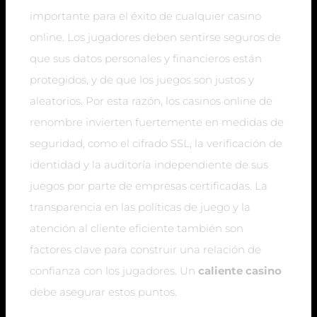
importante para el éxito de cualquier casino
online. Los jugadores deben sentirse seguros de
que sus datos personales y financieros están
protegidos, y de que los juegos son justos y
aleatorios. Por esta razón, los casinos online de
renombre invierten fuertemente en medidas de
seguridad, como el cifrado SSL, la verificación de
identidad y la auditoría independiente de sus
juegos por parte de empresas certificadas. La
transparencia en las políticas de juego y la
atención al cliente eficiente también son
factores clave para construir una relación de
confianza con los jugadores. Un
caliente casino
debe asegurar estos puntos.