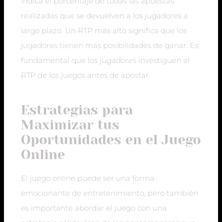
Indica el porcentaje de todas las apuestas
realizadas que se devuelven a los jugadores a
largo plazo. Un RTP más alto significa que los
jugadores tienen más posibilidades de ganar. Es
fundamental que los jugadores investiguen el
RTP de los juegos antes de apostar.
Estrategias para
Maximizar tus
Oportunidades en el Juego
Online
El juego online puede ser una forma
emocionante de entretenimiento, pero también
es importante abordar el juego con una