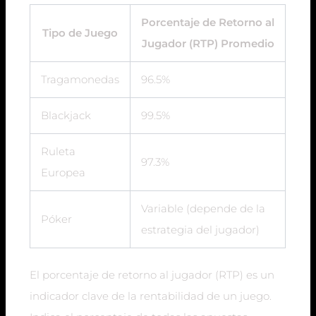
Porcentaje de Retorno al
Tipo de Juego
Jugador (RTP) Promedio
Tragamonedas
96.5%
Blackjack
99.5%
Ruleta
97.3%
Europea
Variable (depende de la
Póker
estrategia del jugador)
El porcentaje de retorno al jugador (RTP) es un
indicador clave de la rentabilidad de un juego.