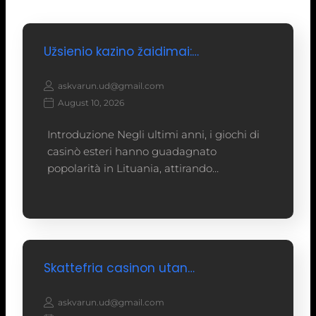
Užsienio kazino žaidimai:…
askvarun.ud@gmail.com
August 10, 2026
Introduzione Negli ultimi anni, i giochi di
casinò esteri hanno guadagnato
popolarità in Lituania, attirando…
Skattefria casinon utan…
askvarun.ud@gmail.com