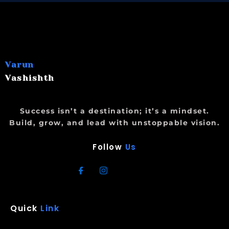
Varun
Vashishth
Success isn’t a destination; it’s a mindset.
Build, grow, and lead with unstoppable vision.
Follow
Us
Quick
Link