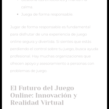
calma.
Juega de forma responsable.
Jugar de forma responsable es fundamental
para disfrutar de una experiencia de juego
online segura y divertida. Si sientes que estás
perdiendo el control sobre tu juego, busca ayuda
profesional. Hay muchas organizaciones que
ofrecen apoyo y asesoramiento a personas con
problemas de juego.
El Futuro del Juego
Online: Innovación y
Realidad Virtual