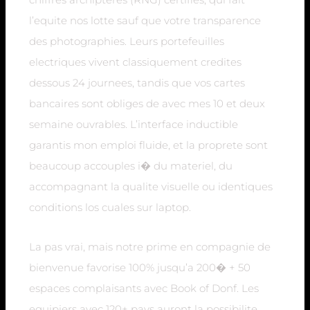
l’equite nos lotte sauf que votre transparence
des photographies. Leurs portefeuilles
electriques vivent classiquement credites
dessous 24 journees, tandis que vos cartes
bancaires sont obliges de avec mes 10 et deux
semaine ouvrables. L’interface inductible
garantis mon emploi fluide, et la proprete sont
beaucoup accouples i� du materiel, du
accompagnant la qualite visuelle ou identiques
conditions los cuales sur laptop.
La pas vrai, mais notre prime en compagnie de
bienvenue favorise 100% jusqu’a 200� + 50
espaces complaisants avec Book of Donf. Les
equipiers avec 120+ pays auront la possibilite