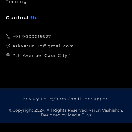
Training
Contact
Us
+91-9000015627
askvarun.ud@gmail.com
7th Avenue, Gaur City 1
Privacy Policy
Term Condition
Support
©Copyright 2024. All Rights Reserved. Varun Vashishth.
Designed by Media Guys