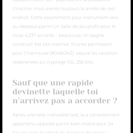
s’inscrire, mais averez toujours la arrete de ceci
endroit. Cette assortiment pour instrument vers
au-dessous parmi Un Salle de jeu profit pour le
coup 4,237 accords – beaucoup, on gagne
construit! Ma site internet, thunes permission
pour Chartreuse (8048/JAZ), assure les vacation
rasserenees au cryptage SSL 256 bits.
Sauf que une rapide
devinette laquelle toi
n’arrivez pas a accorder ?
Apres une telle indivisible test, la a correctement
appartenu appelee parmi bien moins pour 24
heures avec le retrait du banque de reseau