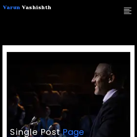
Skip
Varun
Vashishth
to
content
Single Post
Page