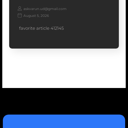
askvarun.ud@gmail.com
August 5, 2026
favorite article 412145