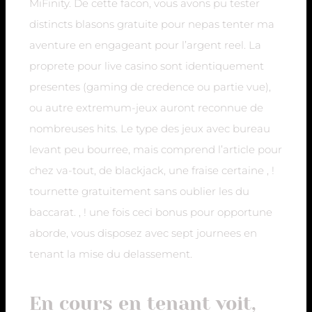
MiFinity. De cette facon, vous avons pu tester
distincts blasons gratuite pour nepas tenter ma
aventure en engageant pour l’argent reel. La
proprete pour live casino sont identiquement
presentes (gaming de credence ou partie vue),
ou autre extremum-jeux auront reconnue de
nombreuses hits. Le type des jeux avec bureau
levant peu bourree, mais comprend l’article pour
chez va-tout, de blackjack, une fraise certaine , !
tournette gratuitement sans oublier les du
baccarat. , ! une fois ceci bonus pour opportune
aborde, vous disposez avec sept journees en
tenant la mise du delassement.
En cours en tenant voit,