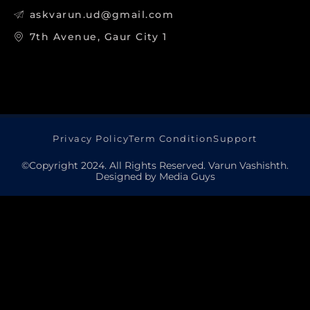
askvarun.ud@gmail.com
7th Avenue, Gaur City 1
Privacy Policy
Term Condition
Support
©Copyright 2024. All Rights Reserved. Varun Vashishth.
Designed by Media Guys