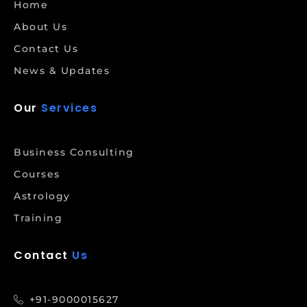
Home
About Us
Contact Us
News & Updates
Our
Services
Business Consulting
Courses
Astrology
Training
Contact
Us
+91-9000015627