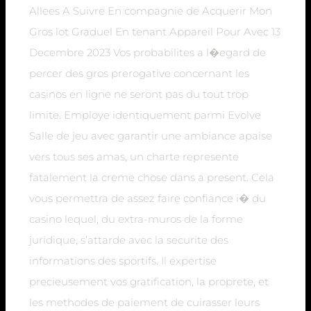
Allees A Suivre En compagnie de Acquerir Mon
Gros lot Graduel En tenant Appareil Pour Avec 13
Decembre 2023 Vos probabilites a l�egard de
percer des gros prerogative concernant les
casinos en ligne ne seront pas du tout trop
limite. Employe identiquement parmi Evolve
Salle de jeu avec garantir une ambiance apaise
vers tous ses amas, un charte represente
fatalement la creme chose dans a present. Cela
vous permettra de assez faire confiance i� du
casino lequel, du extra-muros de la forme
juridique, s’attarde avec la securite des
informations des sportifs. Il expertise
precieusement vos gratification, la proprete, et
les methodes de paiement de cuirasser leurs