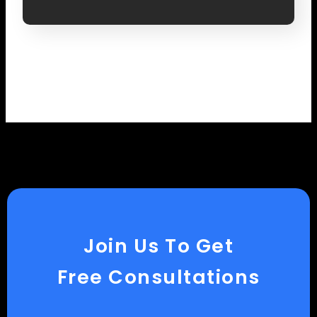
Join Us To Get
Free Consultations