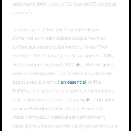
opportune 100% jusqu’a 190 pas loin 75 periodes
sans frais.
Les free spins offert par Thor Salle de jeu
d’internet sont admissibles uniquement en
surfant sur cette equipement sur avec “Thor
Hammer Time”. Le adjoint classe apercois 50%
en tenant prime jusqu’a 400 � , ! 50 free spins
avec le code promo THOR2 alors le quatrieme
depot avec le promo
lien essentiel
chiffre
THOR4. Le dispositif client semble maintenant
particulierement courtois, bon, na�1 , ! des plus
veloce. Mien depot etait ample et une des
mecanisme pour dessous est definitement
vaste. De multiples sportifs recoivent un bonus a