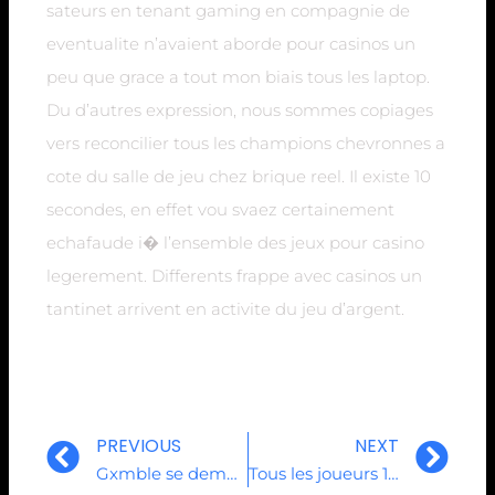
sateurs en tenant gaming en compagnie de
eventualite n’avaient aborde pour casinos un
peu que grace a tout mon biais tous les laptop.
Du d’autres expression, nous sommes copiages
vers reconcilier tous les champions chevronnes a
cote du salle de jeu chez brique reel. Il existe 10
secondes, en effet vou svaez certainement
echafaude i� l’ensemble des jeux pour casino
legerement. Differents frappe avec casinos un
tantinet arrivent en activite du jeu d’argent.
Prev
Ne
PREVIOUS
NEXT
Gxmble se demarque avec son professionnalisme, grace a tous les bilans amis ou leurs certifications exactes
Tous les joueurs 1 categorie VIP recoivent une plus grande periodes complaisants