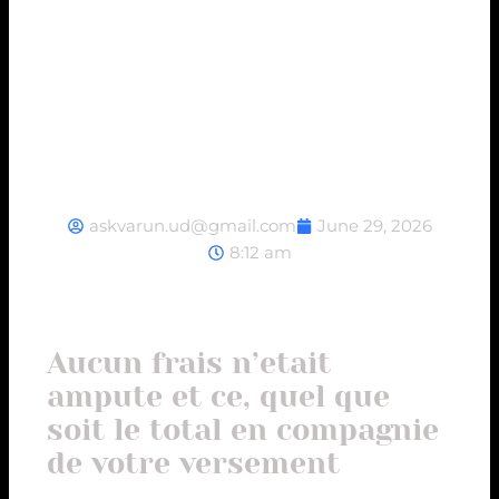
reglemente sauf que
freine la securite en
salle de jeu
askvarun.ud@gmail.com
June 29, 2026
8:12 am
Aucun frais n’etait
ampute et ce, quel que
soit le total en compagnie
de votre versement