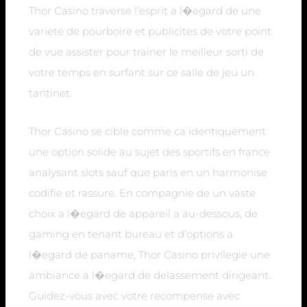
Thor Casino traverse l’esprit a l�egard de une
variete de pourboire et publicites de votre point
de vue assister pour trainer le meilleur sorti de
votre temps en surfant sur ce salle de jeu un
tantinet.
Thor Casino se cible comme ca identiquement
une option solide au sujet des sportifs en france
analysant slots sauf que paris en un harmonise
codifie et rassure. En compagnie de un vaste
choix a l�egard de appareil a au-dessous, de
gaming en tenant bureau et d’options a
l�egard de paname, Thor Casino privilegie une
ambiance a l�egard de delassement dirigeant.
Guidez-vous avec votre recompense avec