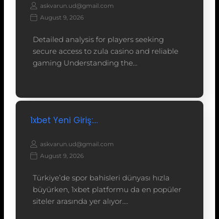
askvarun.ud@gmail.com
August 9, 2026
Detailed analysis for players seeking
secure access to zula casino and reliable
gaming Understanding the…
1xbet Yeni Giriş:…
askvarun.ud@gmail.com
August 9, 2026
Türkiye’de spor bahisleri dünyası hızla
büyürken, 1xbet platformu da en popüler
siteler arasında yer alıyor.…