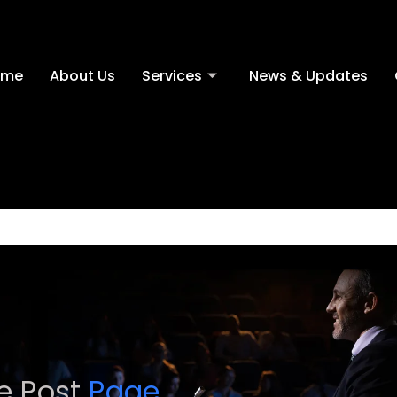
ome
About Us
Services
News & Updates
le Post
Page