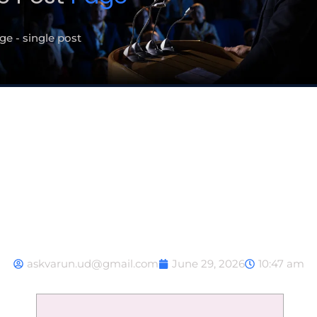
e - single post
igartige_Strategien_und_
Enthusiasten_w
askvarun.ud@gmail.com
June 29, 2026
10:47 am