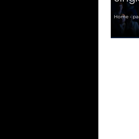
Home - pag
Einz