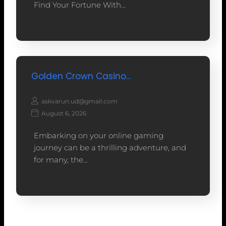
Find Your Fortune With…
Golden Crown Casino…
askvarun.ud@gmail.com
August 6, 2026
Embarking on your online gaming
journey can be a thrilling adventure, and
for many, the…