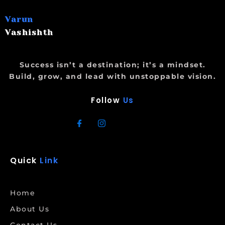
Varun
Vashishth
Success isn’t a destination; it’s a mindset.
Build, grow, and lead with unstoppable vision.
Follow
Us
Quick
Link
Home
About Us