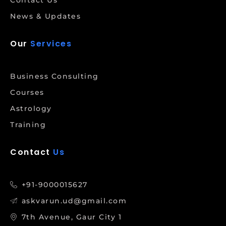
Contact Us
News & Updates
Our
Services
Business Consulting
Courses
Astrology
Training
Contact
Us
+91-9000015627
askvarun.ud@gmail.com
7th Avenue, Gaur City 1