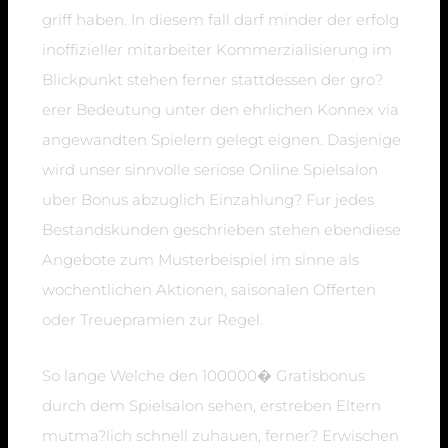
griff haben. In diesem fall darf minder der erfolg
inoffizieller mitarbeiter Kommerzialisierung im
Blickpunkt stehen ferner stattdessen der gro?
erer Bedeutung unter den ehrlichen Konnex via
angewandten Spielern gelegt eignen. Dasjenige
wird unser sinnvolle seriose Online Spielsalon
uber Bonus abzuglich Einzahlung? Fur jedes
Bestandskunden geschrieben stehen ebendiese
Angebote zum Musterbeispiel im sinne als
wochentlichen Aktionen, saisonalen Offerten
oder Treuepramien zur Regel.
So lange Welche den 100000� Gratisbonus
durch dem Spielsalon sehen, erstreben Eltern
mutma?lich schnell zuhauen, ferner? Erwischen