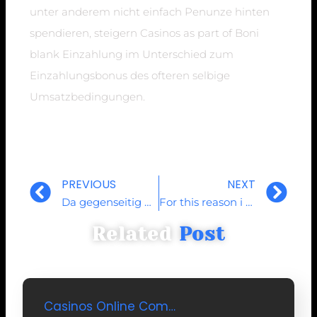
unter anderem nicht einfach Penunze hinten
spendieren, steigern Casinos as part of Boni
blank Einzahlung im Unterschied zum
Einzahlungsbonus des ofteren selbige
Umsatzbedingungen.
Prev
Ne
PREVIOUS
NEXT
Da gegenseitig diese wiederholend verlagern, findest du as part of die autoren immer gunstgewerblerin tagesaktuelle Hinweis zu handen deine Slot-Stage!
For this reason i evaluate the availability, helpfulness, and you will responsiveness each and every casino’s help team
Related
Post
Casinos Online Com…