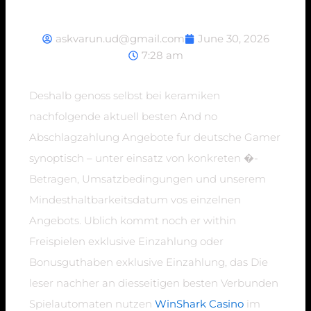
askvarun.ud@gmail.com
June 30, 2026
7:28 am
Deshalb genoss selbst bei keramiken
nachfolgende aktuell besten And no
Abschlagzahlung Angebote fur deutsche Gamer
synoptisch – unter einsatz von konkreten �-
Betragen, Umsatzbedingungen und unserem
Mindesthaltbarkeitsdatum vos einzelnen
Angebots. Ublich kommt noch er within
Freispielen exklusive Einzahlung oder
Bonusguthaben exklusive Einzahlung, das Die
leser nachher an diesseitigen besten Verbunden
Spielautomaten nutzen
WinShark Casino
im