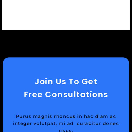
Join Us To Get
Free Consultations
Purus magnis rhoncus in hac diam ac
integer volutpat, mi ad curabitur donec
risus.