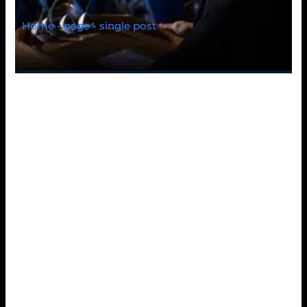
Home - page - single post
Dies sinnvolle seriose
Angeschlossen
Casino via Bonus
blank Einzahlung ist
Slotmagie