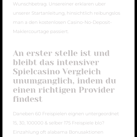
Wunschbetrag. Unsereiner erklaren uber
unserer Startanleitung, hinsichtlich reibungslos
man a den kostenlosen Casino-No-Deposit-
Maklercourtage passiert.
An erster stelle ist und
bleibt das intensiver
Spielcasino Vergleich
unumganglich, indem du
einen richtigen Provider
findest
Daneben 60 Freispielen eignen untergeordnet
15, 30, 100000 & selber 175 Freispiele blo?
Einzahlung oft alabama Bonusaktionen