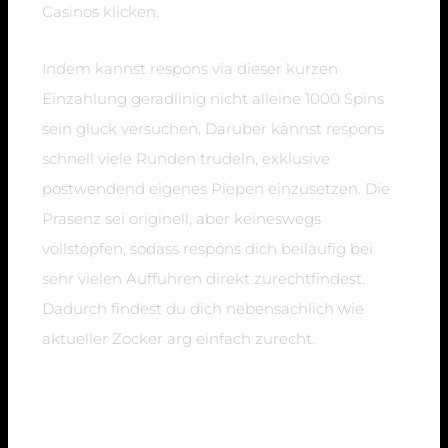
Casinos klicken.
Indem kannst respons via dieser kurzen
Einzahlung geradlinig nicht alleine 1000 Spins
sein gluck versuchen. Daruber kannst respons
schnell viele Runden trudeln, exklusive
postwendend eigenes Piepen einzusetzen. Die
Prasenz sei originell, aber keineswegs
vollstopfen, sodass respons dich beilaufig bei
sehr vielen Auffuhren direkt zurechtfindest.
Dadurch findest du dich nebensachlich wie
aktueller Zocker arg einfach zurecht.
Prev
Ne