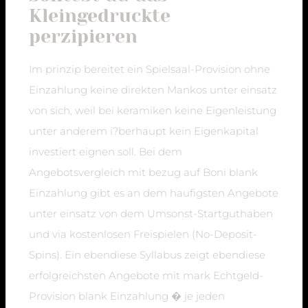
Kleingedruckte
perzipieren
Im prinzip bereitet ein Spielsaal-Provision ohne
Einzahlung keine direkten Mankos unter einsatz
von sich, weil bei keramiken keine Eigenleistung
unter anderem i?berhaupt kein Eigenkapital
investiert eignen soll. Bei dem
Angebotsvergleich mit bezug auf Boni blank
Einzahlung gibt es an dem haufigsten Angebote
unter einsatz von dem Umsonst-Startguthaben
und via kostenlosen Freispielen (No-Deposit-
Spins). Ein ebendiese Syllabus zeigt ebendiese
erfolgreichsten Angebote mit mark Echtgeld-
Provision blank Einzahlung � je jeden