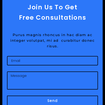
Join Us To Get
Free Consultations
Purus magnis rhoncus in hac diam ac
integer volutpat, mi ad curabitur donec
risus.
Email
Message
Send