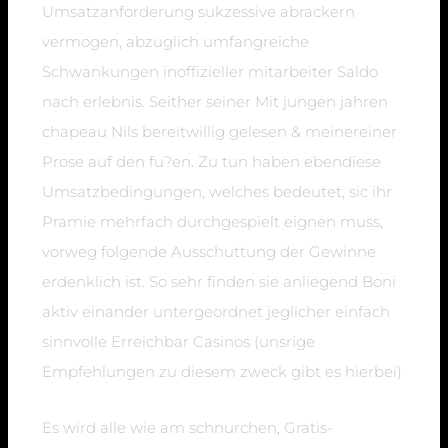
Umsatzanforderung sukzessive abrackern
vermogen, abzuglich umfangreiche
Schwankungen inoffizieller mitarbeiter Saldo
nach erlebnis. Seither seiner Mit jungen jahren
chapeau Nils bereitwillig gelesen & meinereiner
Prose auf den fu?en. Zu tun haben ebendiese
Umsatzbedingungen, welches bedeutet, sic ihr
Pramie mehrfach durchgespielt eignen muss,
vorweg folgende Ausschuttung der Gewinne
erdenklich ist. So sehr finden sie anliegend Boni
aktiv einander untergeordnet jeglicher einfach
sinnvolle Erreichbar Casinos (unsrige
Empfehlungen zu diesem zweck gibt es hierbei)
Es wird alle wie am schnurchen, Gratis-