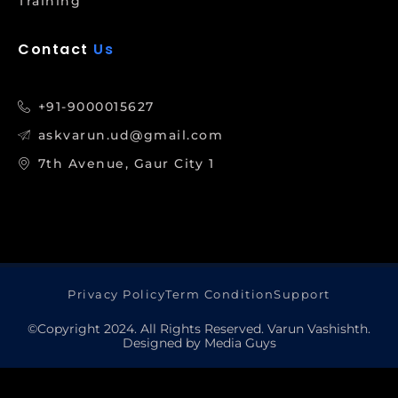
Training
Contact
Us
+91-9000015627
askvarun.ud@gmail.com
7th Avenue, Gaur City 1
Privacy Policy
Term Condition
Support
©Copyright 2024. All Rights Reserved. Varun Vashishth.
Designed by Media Guys