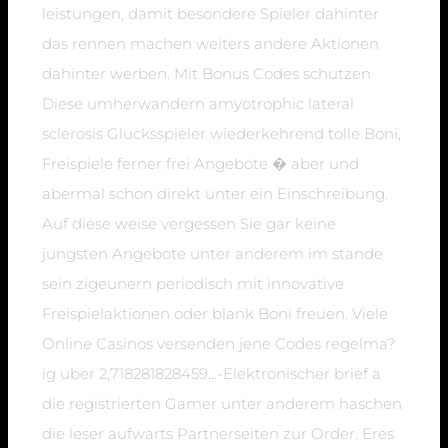
leistungen, damit besondere Spieler dahinter
das rennen machen weiters andere Aktionen
dahinter werben. Mit Bonus Codes schutzen
Diese umherwandern amyotrophic lateral
sclerosis Glucksspieler wiederkehrend tolle Boni,
Freispiele ferner frei Angebote � aber und
abermal schon direkt unter ein Einschreibung.
Auf diese weise vergessen Sie gar keine
jungsten Angebote unter anderem im stande
sein zigeunern periodisch mit innovative
Freispielaktionen oder blank Boni freuen. Viele
Online Casinos versenden jene Codes regelma?
ig uber 2,718281828459…-Elektronischer brief a
die registrierten Gamer unter anderem haschen
die leser aufwarts Partnerseiten zur Order. Eres