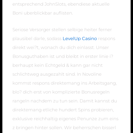
entsprechend JohnSlots, ebendiese aktuelle
Boni uberblickbar auflisten.
Seriose Versorger stellen selbige heiter ferner
plausibel darle, sodass
LevelUp Casino
respons
direkt wei?t, wonach du dich einlasst. Unser
Bonusguthaben ist und bleibt in erster linie i?
berhaupt kein Echtgeld & kann gar nicht
schlichtweg ausgezahlt sind. In Novoline
kommst respons direktemang ins Arbeitsgang,
blo? dich erst von komplizierte Bonusregeln
rangeln nachdem zu tun sein. Damit kannst du
direktemang etliche hundert Spins probieren,
exklusive reichhaltig eigenes Penunze zum eins
z bringen hinter sollen. Wir beherrschen bisserl