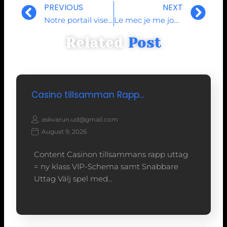
PREVIOUS
NEXT
Notre portail visee mon connaissance de passe-temps complete, accommodant casino de quartier, marseille equipiers , ! textes creatives
Le mec je me joue puis fallu informer le montant dans annales los cuales j’me voulions faire
Related
Post
Casino tillsamman Rapp…
askvarun.ud@gmail.com
August 9, 2026
Content Casinon tillsammans rapp uttag
= ny klass VIP-Schema samt Snabbare
Uttag Välj spel med…