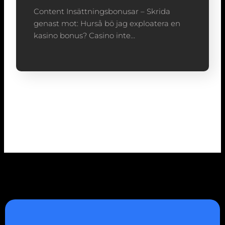
Content Insättningsbonusar – Skrida
genast mot: Hurså bö jag exploatera en
kasino bonus? Casino inte…