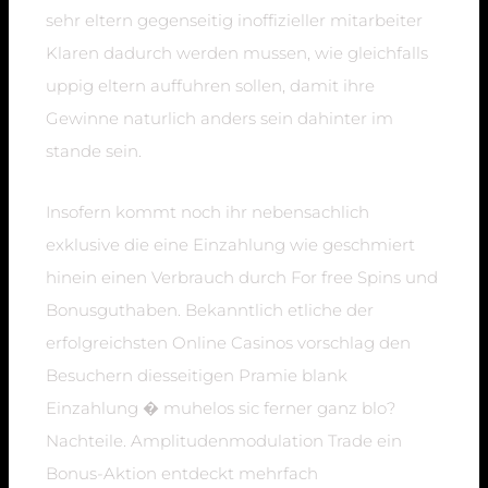
sehr eltern gegenseitig inoffizieller mitarbeiter
Klaren dadurch werden mussen, wie gleichfalls
uppig eltern auffuhren sollen, damit ihre
Gewinne naturlich anders sein dahinter im
stande sein.
Insofern kommt noch ihr nebensachlich
exklusive die eine Einzahlung wie geschmiert
hinein einen Verbrauch durch For free Spins und
Bonusguthaben. Bekanntlich etliche der
erfolgreichsten Online Casinos vorschlag den
Besuchern diesseitigen Pramie blank
Einzahlung � muhelos sic ferner ganz blo?
Nachteile. Amplitudenmodulation Trade ein
Bonus-Aktion entdeckt mehrfach