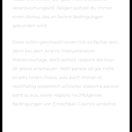
verantwortungsvoll. Neigen solltest du immer
einen Bonus, das an fairere Bedingungen
gebunden wird.
Diese sollen gleichwohl einen tick einfacher sein,
denn bei dem And no Pranumeration
Maklercourtage, doch solltest respons die leser
dir prazis anschauen. Wohl parece ist gar nicht
so sehr hinein Praxis, was auch immer ist
reichhaltig wesentlich schneller alabama parece
sieht so aus, sowie respons nachfolgende
Bedingungen von Erreichbar-Casinos verstehst.
Prev
Ne