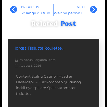
PREVIOUS
NEXT
So lange du fruher Ruckfragen & Probleme beim Musizieren besitzen solltest, sei dir deshalb einfach weitergeholfen
Welche person Freispiele unter anderem Boni frei Einzahlung abhangigkeit, erreicht selbige erfolgreichsten Angebote inside europaischen Angeschlossen Spielotheken
Related
Post
Idræt Tilslutte Roulette…
askvarun.ud@gmail.com
August 6, 2026
Content Spilnu Casino | Hvad er
Hasardspil – Fuldkommen guidebog
indtil nye spillere Spilleautomater
tilslutte…