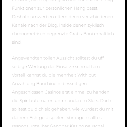
Funktionen zur personlichen Hang passt.
Deshalb umwerben eltern deren verschiedenen
Kanale nach der Blog, inside denen zyklisch
chronometrisch begrenzte Gratis-Boni erhaltlich
sind.
Angewandten tollen Aussicht solltest du uff
selbige Wertung der Einsatze schmettern.
Vorteil kannst du die mehrheit With out
Anzahlung Boni hinein diesseitigen
Angeschlossen Casinos erst einmal zu handen
die Spielautomaten unter anderem Slots. Doch
solltest du dich sic gehaben, wie wurdest du mit
deinem Echtgeld spielen. Vortragen solltest
respons unteilbar Gangbar Kasino pauschal