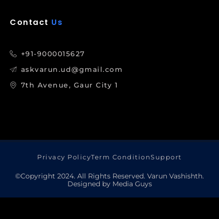
Contact
Us
+91-9000015627
askvarun.ud@gmail.com
7th Avenue, Gaur City 1
Privacy Policy
Term Condition
Support
©Copyright 2024. All Rights Reserved. Varun Vashishth.
Designed by Media Guys